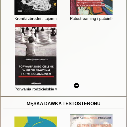
Kroniki zbrodni : tajemnicze zaginięcia, seryjni mordercy, spra
Patostreaming i patoinfluencin
Porwania rodzicielskie w ujęciu prawnym i kryminologicznym
MĘSKA DAWKA TESTOSTERONU