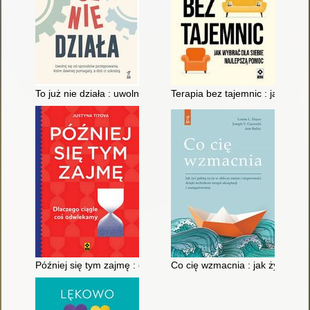
To już nie działa : uwolnij się od sposobów postępowania które
Terapia bez tajemnic : jak wybr
Później się tym zajmę : dlaczego ciągle coś odwlekamy
Co cię wzmacnia : jak żyć pełni