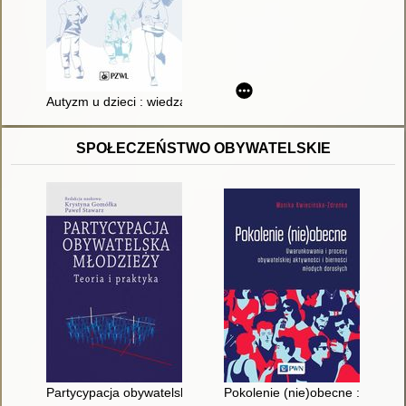
Autyzm u dzieci : wiedza kliniczna
SPOŁECZEŃSTWO OBYWATELSKIE
Partycypacja obywatelska młodzieży : teoria i praktyka
Pokolenie (nie)obecne : uwarun