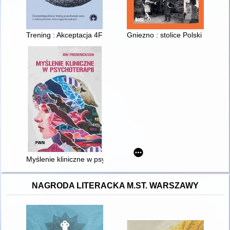
Trening : Akceptacja 4FM : podręcznik prowadzącego : dwuna
Gniezno : stolice Polski = capit
Myślenie kliniczne w psychoterapii : czym jest, czemu służy o
NAGRODA LITERACKA M.ST. WARSZAWY