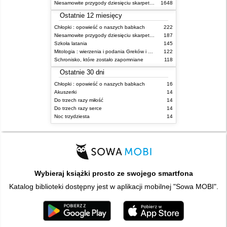
Niesamowite przygody dziesięciu skarpetek (czterech prawych i sześciu lewych)
1648
Ostatnie 12 miesięcy
Chłopki : opowieść o naszych babkach
222
Niesamowite przygody dziesięciu skarpetek (czterech prawych i sześciu lewych)
187
Szkoła latania
145
Mitologia : wierzenia i podania Greków i Rzymian
122
Schronisko, które zostało zapomniane
118
Ostatnie 30 dni
Chłopki : opowieść o naszych babkach
16
Akuszerki
14
Do trzech razy miłość
14
Do trzech razy serce
14
Noc trzydziesta
14
Wybieraj książki prosto ze swojego smartfona
Katalog biblioteki dostępny jest w aplikacji mobilnej "Sowa MOBI".