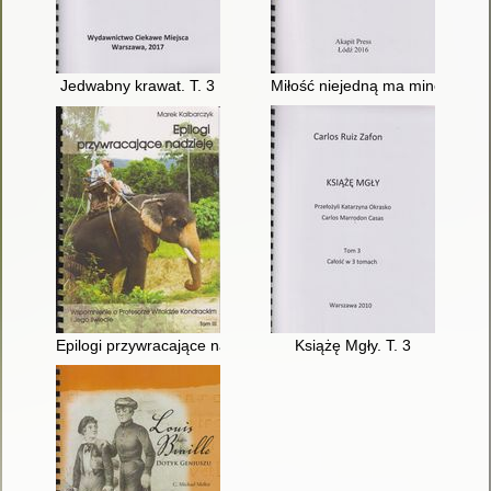
Jedwabny krawat. T. 3
Miłość niejedną ma minę. T. 2
Epilogi przywracające nadzieję : wspomnienie o profesorze Wito
Książę Mgły. T. 3