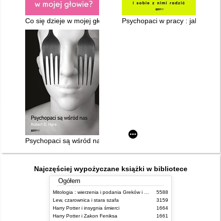
Co się dzieje w mojej głowie? : przewodnik po terapii poznawc
Psychopaci w pracy : jak ich roz
Psychopaci są wśród nas
Najczęściej wypożyczane książki w bibliotece
Ogółem
Mitologia : wierzenia i podania Greków i Rzymian
5588
Lew, czarownica i stara szafa
3159
Harry Potter i insygnia śmierci
1664
Harry Potter i Zakon Feniksa
1661