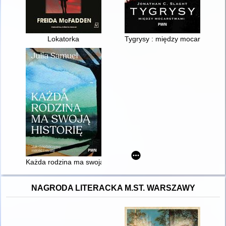
Lokatorka
Tygrysy : między mocarstwami
Każda rodzina ma swoją historię : jak dziedziczymy miłość i str
NAGRODA LITERACKA M.ST. WARSZAWY