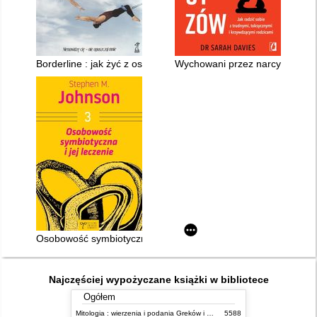
Borderline : jak żyć z osobą o skrajnych emocjach
Wychowani przez narcyzów
Osobowość symbiotyczna i jej leczenie
Najczęściej wypożyczane książki w bibliotece
Ogółem
Mitologia : wierzenia i podania Greków i Rzymian
5588