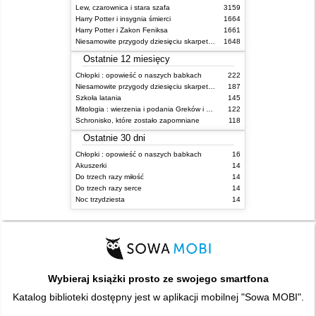
Lew, czarownica i stara szafa
3159
Harry Potter i insygnia śmierci
1664
Harry Potter i Zakon Feniksa
1661
Niesamowite przygody dziesięciu skarpetek (czterech prawych i sześciu lewych)
1648
Ostatnie 12 miesięcy
Chłopki : opowieść o naszych babkach
222
Niesamowite przygody dziesięciu skarpetek (czterech prawych i sześciu lewych)
187
Szkoła latania
145
Mitologia : wierzenia i podania Greków i Rzymian
122
Schronisko, które zostało zapomniane
118
Ostatnie 30 dni
Chłopki : opowieść o naszych babkach
16
Akuszerki
14
Do trzech razy miłość
14
Do trzech razy serce
14
Noc trzydziesta
14
Wybieraj książki prosto ze swojego smartfona
Katalog biblioteki dostępny jest w aplikacji mobilnej "Sowa MOBI".