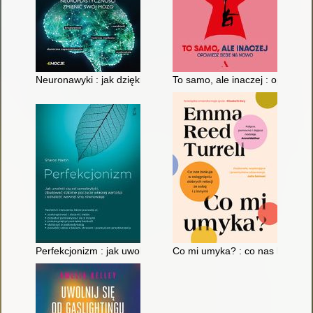
Neuronawyki : jak dzięki neuroplastyczności zmienić swój móz
To samo, ale inaczej : opowied
Perfekcjonizm : jak uwolnić się od samokrytyki, zbudować sta
Co mi umyka? : co nas blokuje w