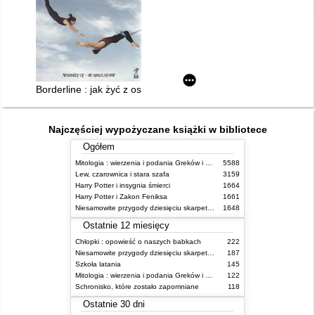
Borderline : jak żyć z osobą o skrajnych emocjach
Najczęściej wypożyczane książki w bibliotece
Ogółem
Mitologia : wierzenia i podania Greków i Rzymian
5588
Lew, czarownica i stara szafa
3159
Harry Potter i insygnia śmierci
1664
Harry Potter i Zakon Feniksa
1661
Niesamowite przygody dziesięciu skarpetek (czterech prawych i sześciu lewych)
1648
Ostatnie 12 miesięcy
Chłopki : opowieść o naszych babkach
222
Niesamowite przygody dziesięciu skarpetek (czterech prawych i sześciu lewych)
187
Szkoła latania
145
Mitologia : wierzenia i podania Greków i Rzymian
122
Schronisko, które zostało zapomniane
118
Ostatnie 30 dni