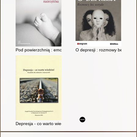
Pod powierzchnią : emocjonalne wyzwania macierzyństwa
O depresji : rozmowy bez wsty
Depresja - co warto wiedzieć : poradnik dla rodziców i nauczyci