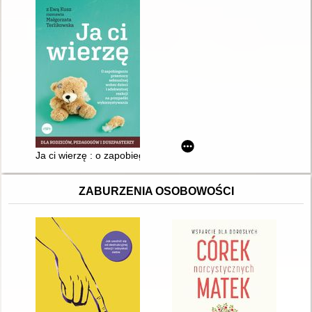
Ja ci wierzę : o zapobieganiu przemocy seksualnej wobec dziec
ZABURZENIA OSOBOWOŚCI