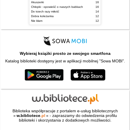
Akuszerki
16
Chłopki : opowieść o naszych babkach
16
Do trzech razy miłość
14
Dobra koleżanka
12
Nie kłam
12
Wybieraj książki prosto ze swojego smartfona
Katalog biblioteki dostępny jest w aplikacji mobilnej "Sowa MOBI".
Biblioteka współpracuje z portalem e-usług bibliotecznych
»
w.bibliotece
.pl
« - zapraszamy do odwiedzenia profilu
biblioteki i skorzystania z dodatkowych możliwości.