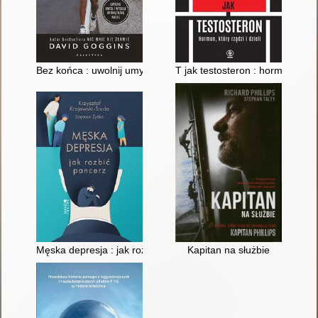
Bez końca : uwolnij umysł i wygraj wewnętrzną walkę
T jak testosteron : hormon, który
Męska depresja : jak rozbić pancerz
Kapitan na służbie