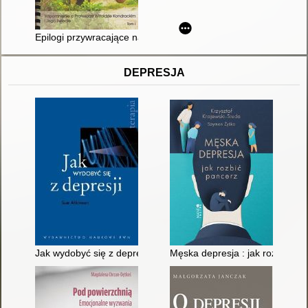
Epilogi przywracające nadzieję : wspomnienie o profesorze Wito
DEPRESJA
Jak wydobyć się z depresji
Męska depresja : jak rozbić pa