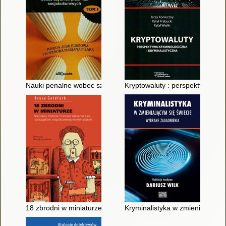
Nauki penalne wobec szybkich przemian socjokulturowych : ksi
Kryptowaluty : perspektywa krym
18 zbrodni w miniaturze : nieznana historia Frances Glessner 
Kryminalistyka w zmieniającym 