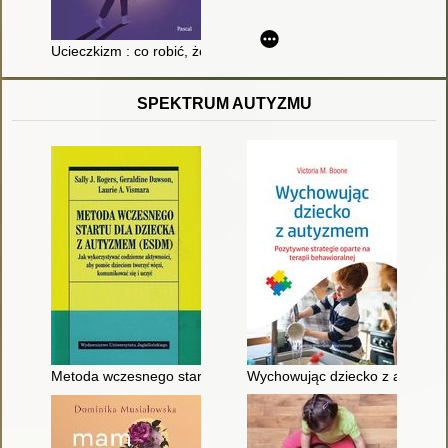
Ucieczkizm : co robić, żeby lęk nie był przeszkodą do działania
SPEKTRUM AUTYZMU
Metoda wczesnego startu dla dziecka z autyzmem (ESDM) : ja
Wychowując dziecko z autyzmem 