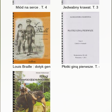
Miód na serce . T. 4
Jedwabny krawat. T. 3
Louis Braille : dotyk geniuszu. T. 3
Płotki giną pierwsze. T. 4