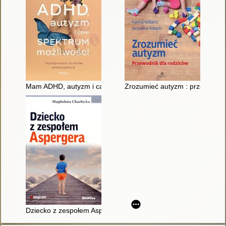
Mam ADHD, autyzm i całe spektrum możliwości : psychoporadn
Zrozumieć autyzm : przewodnik
Dziecko z zespołem Aspergera