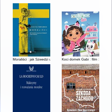
Moraliści : jak Szwedzi uczą się na błędach i inne historie
Koci domek Gabi : film : książk