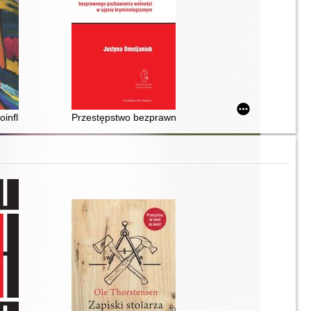
toinfluencing jako współczesne wyzwania dla prawa karnego i kryminolo
Przestępstwo bezprawnego pozbawienia wolności w uj