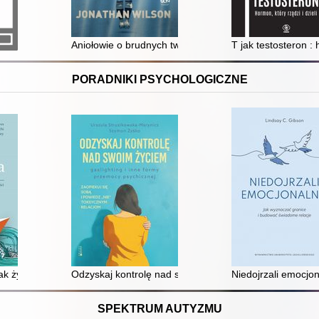
Aniołowie o brudnych twarzach : piłkarska historia Arg
T jak testosteron : 
PORADNIKI PSYCHOLOGICZNE
 kryzysie psychicznym?
ak żyć pełnią życia w obliczu zmian i niepewności dzięki technikom tera
Odzyskaj kontrolę nad swoim życiem : gaslighting i in
Niedojrzali emocjo
SPEKTRUM AUTYZMU