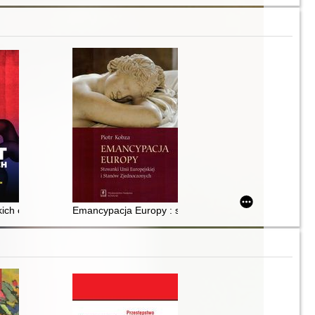
ć swoje wpływy na Wschodzie
ich czasów : o zaślepieniu Zachodu i nieodrobionych lekcjach z przesz
Emancypacja Europy : stosunki Unii Europejskiej i S