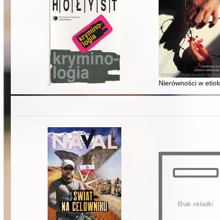
Nierówności w etio
Brak okładki