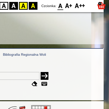
0
D
BW
YB
BY
F0
F1
F2
Czcionka:
Bibliografia Regionalna Woli