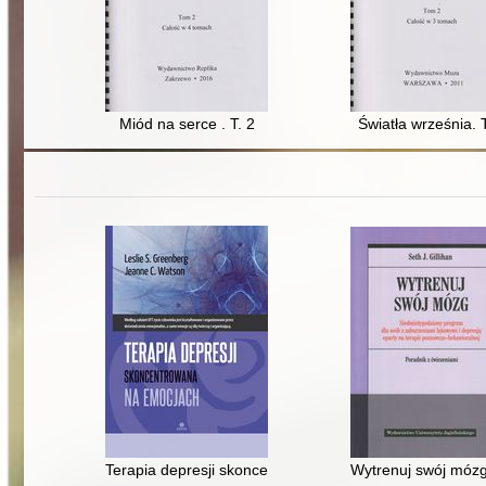
Miód na serce . T. 2
Światła września. T
Terapia depresji skoncentrowana na emocjach
Wytrenuj swój mózg