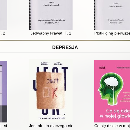
. 2
Jedwabny krawat. T. 2
Płotki giną pierwsze
DEPRESJA
 : siedmiotygodniowy program dla osób z zaburzeniami lękowymi i depr
Jest ok : to dlaczego nie chcę żyć?
Co się dzieje w mo