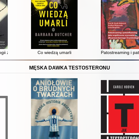
logii zabójstw matek przez synów : studium indywidualnych przypadków
Co wiedzą umarli
Patostreaming i pa
MĘSKA DAWKA TESTOSTERONU