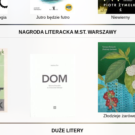
ia pracy i organizacji
Jutro będzie futro
Niewierny
NAGRODA LITERACKA M.ST. WARSZAWY
Złodzieje żarów
DUŻE LITERY