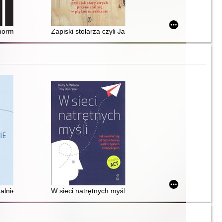
entyny
hormon, który rządzi i dzieli
Zapiski stolarza czyli Jak stary strych przemienił się 
pii akceptacji i zaangażowania
ne formy przemocy psychicznej
nalnie : jak wyznaczać granice i budować świadome relacje
W sieci natrętnych myśli : jak uwolnić się od bezustann