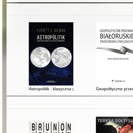
Astropolitik : klasyczna geopolityka w erze kosmicznej
Geopolityczne przem