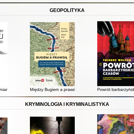
GEOPOLITYKA
iany białoruskiej przestrzeni cywilizacyjnej
Między Bugiem a prawdą : czy Polska może odbudowa
Powrót barbarzyńsk
KRYMINOLOGIA I KRYMINALISTYKA