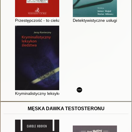
Przestępczość - to ciekawe zjawisko : kryminologia nieelitarna
Detektywistyczne usługi - egzam
Kryminalistyczny leksykon śledztwa
MĘSKA DAWKA TESTOSTERONU