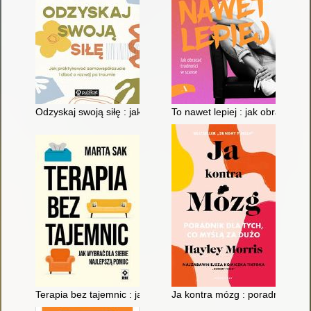
Odzyskaj swoją siłę : jak praktykować samowspółczucie i dbać
To nawet lepiej : jak obracać t
Terapia bez tajemnic : jak wybrać dla siebie najlepszą pomoc
Ja kontra mózg : poradnik dla t