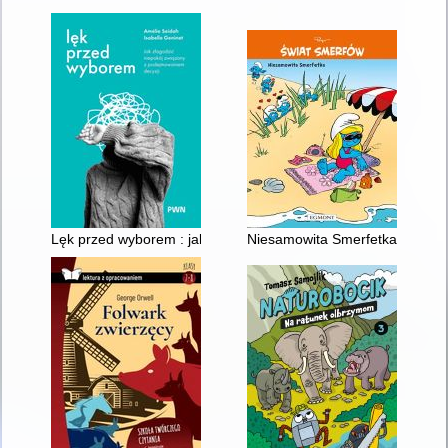
Lęk przed wyborem : jak złagodzić niepokój związany z podej
Niesamowita Smerfetka