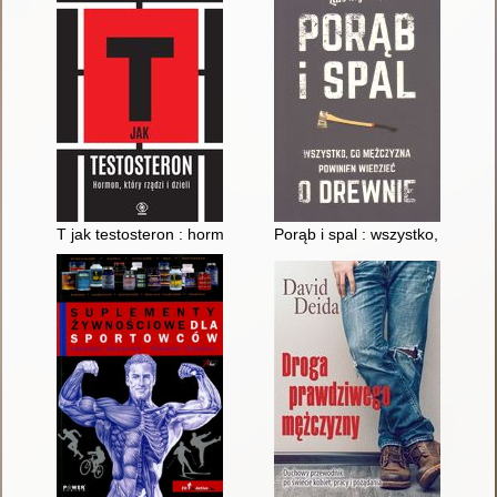
T jak testosteron : hormon, który rządzi i dzieli
Porąb i spal : wszystko, co mę