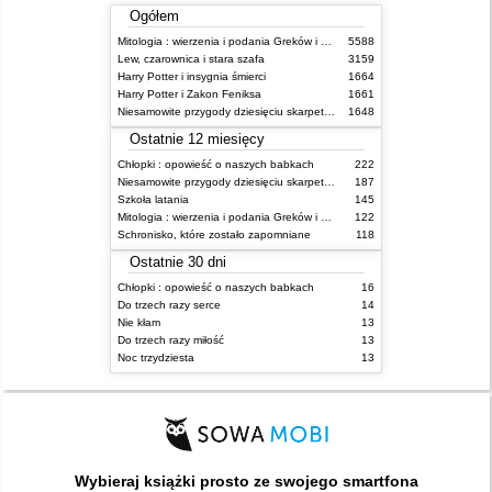
Ogółem
Mitologia : wierzenia i podania Greków i Rzymian
5588
Lew, czarownica i stara szafa
3159
Harry Potter i insygnia śmierci
1664
Harry Potter i Zakon Feniksa
1661
Niesamowite przygody dziesięciu skarpetek (czterech prawych i sześciu lewych)
1648
Ostatnie 12 miesięcy
Chłopki : opowieść o naszych babkach
222
Niesamowite przygody dziesięciu skarpetek (czterech prawych i sześciu lewych)
187
Szkoła latania
145
Mitologia : wierzenia i podania Greków i Rzymian
122
Schronisko, które zostało zapomniane
118
Ostatnie 30 dni
Chłopki : opowieść o naszych babkach
16
Do trzech razy serce
14
Nie kłam
13
Do trzech razy miłość
13
Noc trzydziesta
13
Wybieraj książki prosto ze swojego smartfona