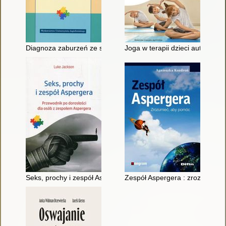
Diagnoza zaburzeń ze spektrum autyzmu
Joga w terapii dzieci autystyc
Seks, prochy i zespół Aspergera : przewodnik po dorosłości d
Zespół Aspergera : zrozumieć,