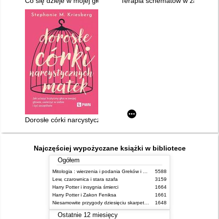
Co się dzieje w mojej głowie? : przewodnik po terapii poznawc
Terapia schematów w zaburzeni
Dorosłe córki narcystycznych matek : jak uciszyć krytyczny głos
Najczęściej wypożyczane książki w bibliotece
Ogółem
Mitologia : wierzenia i podania Greków i Rzymian
5588
Lew, czarownica i stara szafa
3159
Harry Potter i insygnia śmierci
1664
Harry Potter i Zakon Feniksa
1661
Niesamowite przygody dziesięciu skarpetek (czterech prawych i sześciu lewych)
1648
Ostatnie 12 miesięcy