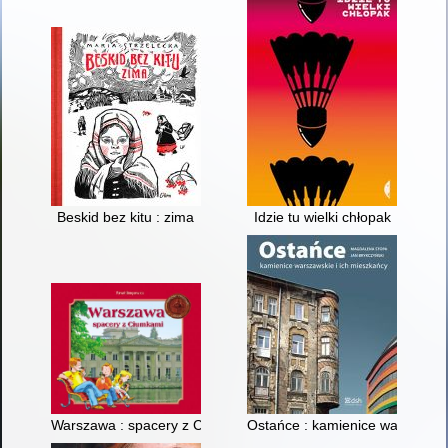
Beskid bez kitu : zima
Idzie tu wielki chłopak
Warszawa : spacery z Ciumkami
Ostańce : kamienice warszawski