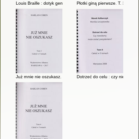
Louis Braille : dotyk geniuszu. T. 3
Płotki giną pierwsze. T. 3
Już mnie nie oszukasz. T. 3
Dotrzeć do celu : czy niewidom