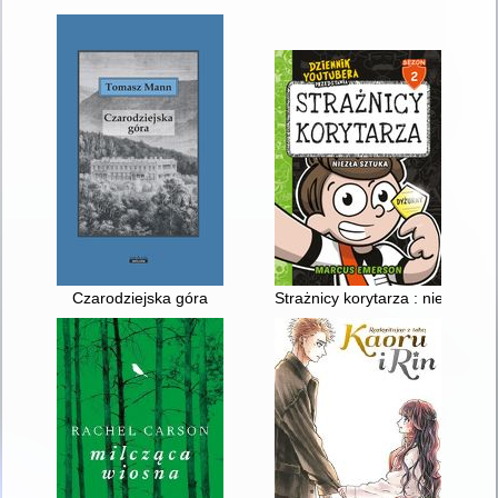
Czarodziejska góra
Strażnicy korytarza : niezła szt