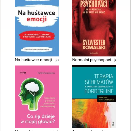
Na huśtawce emocji : jak rozmawiać z bliskimi z osobowością b
Normalni psychopaci : jak ich r