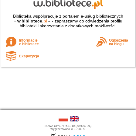
Biblioteka współpracuje z portalem e-usług bibliotecznych
»
w.bibliotece
.pl
« - zapraszamy do odwiedzenia profilu
biblioteki i skorzystania z dodatkowych możliwości.
Informacje
Ogłoszenia
o bibliotece
na blogu
Ekspozycja
SOWA OPAC v. 6.11.10 (2026-07-24)
Wygenerowano w 0,7289 s.