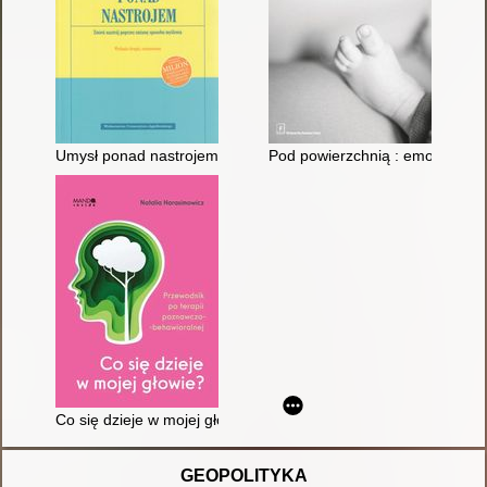
Umysł ponad nastrojem : zmień nastrój poprzez zmianę sposo
Pod powierzchnią : emocjonal
Co się dzieje w mojej głowie? : przewodnik po terapii poznawc
GEOPOLITYKA