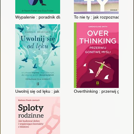
Wypalenie : poradnik dla nastolatków : jak odnaleźć drogę do
To nie ty : jak rozpoznać narcys
Uwolnij się od lęku : jak pokonać niepokój i negatywne myśli, 
Overthinking : przerwij gonitwę 