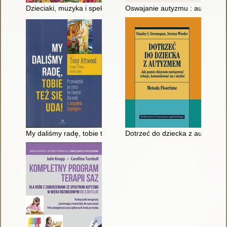
Dzieciaki, muzyka i spektrum autyzmu : jak wykorzystać tera
Oswajanie autyzmu : autybiogra
My daliśmy radę, tobie też się uda! : przewodnik po życiu na 
Dotrzeć do dziecka z autyzmem 