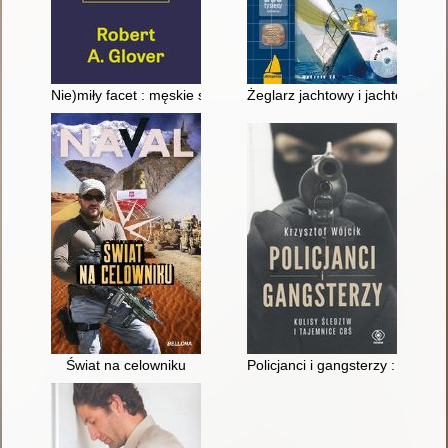
Nie)miły facet : męskie spojrzenie na miłość, seks i związki
Żeglarz jachtowy i jachtowy ste
Świat na celowniku
Policjanci i gangsterzy : kulisy