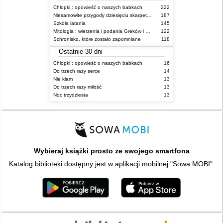
Chłopki : opowieść o naszych babkach
222
Niesamowite przygody dziesięciu skarpetek (czterech prawych i sześciu lewych)
187
Szkoła latania
145
Mitologia : wierzenia i podania Greków i Rzymian
122
Schronisko, które zostało zapomniane
118
Ostatnie 30 dni
Chłopki : opowieść o naszych babkach
16
Do trzech razy serce
14
Nie kłam
13
Do trzech razy miłość
13
Noc trzydziesta
13
Wybieraj książki prosto ze swojego smartfona
Katalog biblioteki dostępny jest w aplikacji mobilnej "Sowa MOBI".