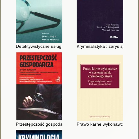
Detektywistyczne usługi - egzamin na licencję
Kryminalistyka : zarys systemu
Przestępczość gospodarcza : istota zjawiska : zasady odpowi
Prawo karne wykonawcze w syst