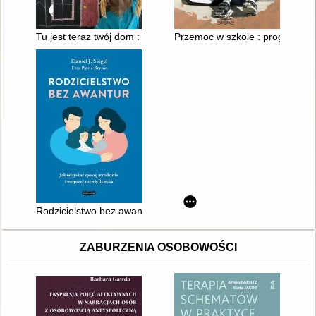
Tu jest teraz twój dom : adopcja w Polsce
Przemoc w szkole : program zap
Rodzicielstwo bez awantur : jak odzyskać spokój w rodzinie i 
ZABURZENIA OSOBOWOŚCI