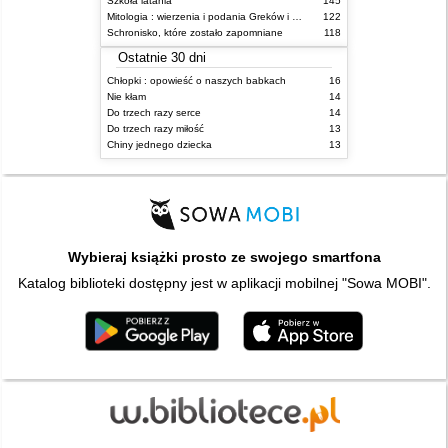
Szkoła latania
145
Mitologia : wierzenia i podania Greków i Rzymian
122
Schronisko, które zostało zapomniane
118
Ostatnie 30 dni
Chłopki : opowieść o naszych babkach
16
Nie kłam
14
Do trzech razy serce
14
Do trzech razy miłość
13
Chiny jednego dziecka
13
Wybieraj książki prosto ze swojego smartfona
Katalog biblioteki dostępny jest w aplikacji mobilnej "Sowa MOBI".