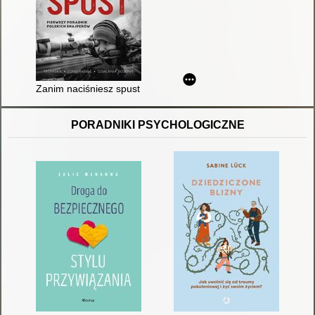
Zanim naciśniesz spust : pierwszy poradnik polskich snajperó
PORADNIKI PSYCHOLOGICZNE