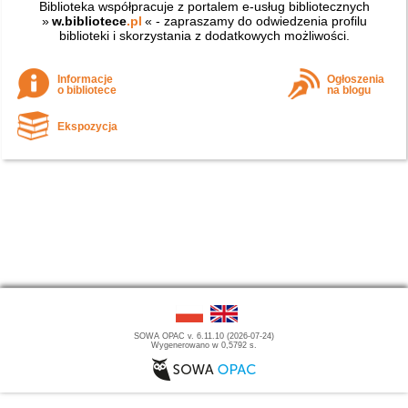
Biblioteka współpracuje z portalem e-usług bibliotecznych
»
w.bibliotece
.pl
« - zapraszamy do odwiedzenia profilu
biblioteki i skorzystania z dodatkowych możliwości.
Informacje
Ogłoszenia
o bibliotece
na blogu
Ekspozycja
SOWA OPAC v. 6.11.10 (2026-07-24)
Wygenerowano w 0,5792 s.