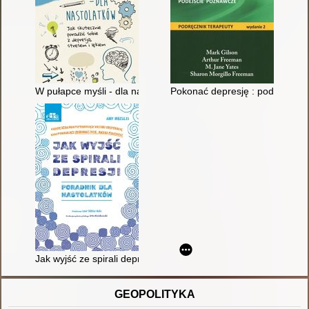
W pułapce myśli - dla nastolatków : jak skutecznie poradzić sob
Pokonać depresję : podejście p
Jak wyjść ze spirali depresji : poradnik dla nastolatków : pro
GEOPOLITYKA