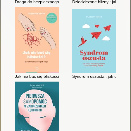
Droga do bezpiecznego stylu przywiązania
Dziedziczone blizny : jak uwoln
Jak nie bać się bliskości? : o budowaniu dobrych więzi
Syndrom oszusta : jak uciszyć 