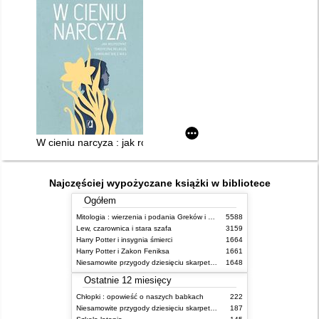
W cieniu narcyza : jak rozpoznać toksyczną relację i uwolnić si
Najczęściej wypożyczane książki w bibliotece
Ogółem
Mitologia : wierzenia i podania Greków i Rzymian
5588
Lew, czarownica i stara szafa
3159
Harry Potter i insygnia śmierci
1664
Harry Potter i Zakon Feniksa
1661
Niesamowite przygody dziesięciu skarpetek (czterech prawych i sześciu lewych)
1648
Ostatnie 12 miesięcy
Chłopki : opowieść o naszych babkach
222
Niesamowite przygody dziesięciu skarpetek (czterech prawych i sześciu lewych)
187