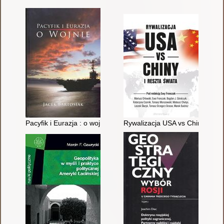
Pacyfik i Eurazja : o wojnie
Rywalizacja USA vs Chiny i resz