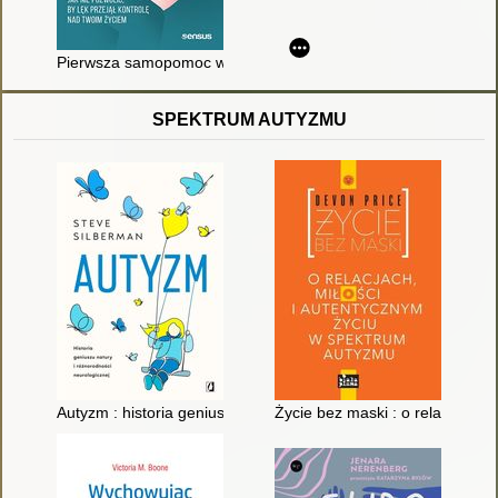
Pierwsza samopomoc w zaburzeniach lękowych : jak nie pozwoli
SPEKTRUM AUTYZMU
Autyzm : historia geniuszu natury i różnorodności neurologiczn
Życie bez maski : o relacjach, 