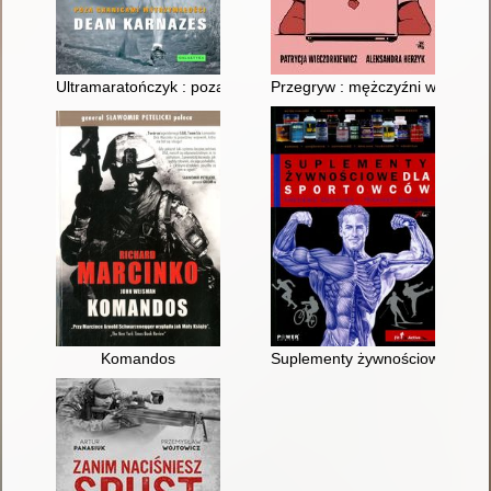
Ultramaratończyk : poza granicami wytrzymałości
Przegryw : mężczyźni w pułapc
Komandos
Suplementy żywnościowe dla s