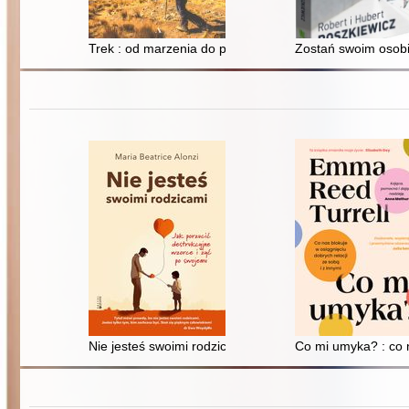
Trek : od marzenia do przygody, wszystko o wędrowani
Zostań swoim osobi
Nie jesteś swoimi rodzicami : jak porzucić destrukcyjn
Co mi umyka? : co n