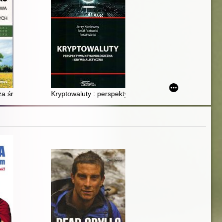
a środowisko z perspektywy prawa, kryminologii i nauk przyrodniczych
Kryptowaluty : perspektywa kryminologiczna i kryminal