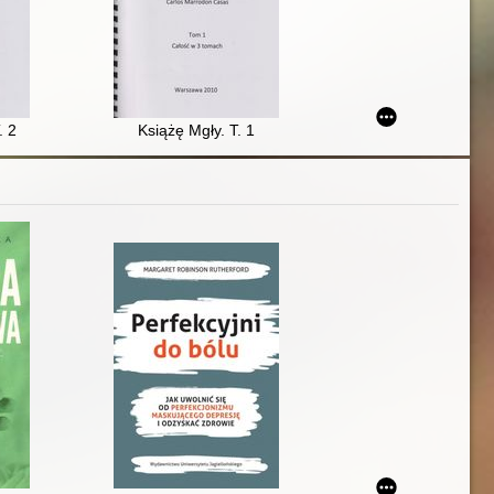
ecie. T. 3
. 2
Książę Mgły. T. 1