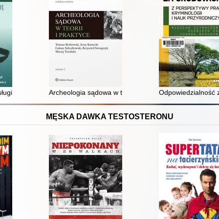
 polskim postępowaniu karnym
ługi - egzamin na licencję
Archeologia sądowa w teorii i praktyce
Odpowiedzialność z
MĘSKA DAWKA TESTOSTERONU