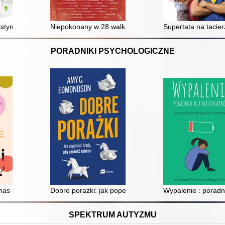
u
stym trenerem : trenuj, by zdrowo żyć
Niepokonany w 28 walkach
Supertata na tacie
PORADNIKI PSYCHOLOGICZNE
e wzorce i żyć po swojemu
as blokuje w osiągnięciu dobrych relacji ze sobą i z innymi
Dobre porażki: jak popełniać błędy, aby odnieść sukce
Wypalenie : poradn
SPEKTRUM AUTYZMU