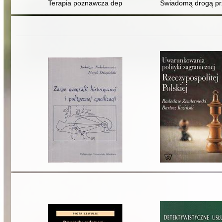
Terapia poznawcza depresji oparta na uważności : nowa
Świadomą drogą prz