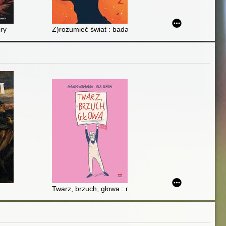
ry
Z)rozumieć świat : badania jakościowe w praktyce pe
Twarz, brzuch, głowa : memeuar graficzny