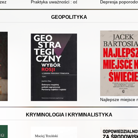
 koncepcja profilaktyki nawrotów
ez depresję : wolność od chronicznego cierpienia
Praktyka uważności : ośmiotygodniowy program ćwiczeń
Depresja poporodo
GEOPOLITYKA
Najlepsze miejsce 
KRYMINOLOGIA I KRYMINALISTYKA