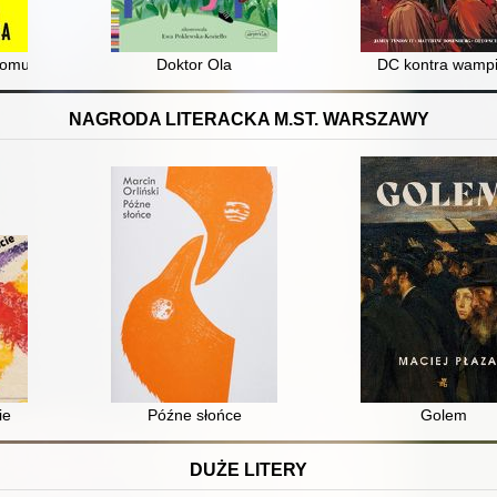
 komunistyczna czystka etniczna
Doktor Ola
DC kontra wampi
NAGRODA LITERACKA M.ST. WARSZAWY
ie
Późne słońce
Golem
DUŻE LITERY