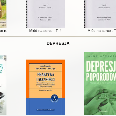
ce nadzieję : wspomnienie o profesorze Witoldzie Kondrackim i jego świ
Miód na serce . T. 4
Miód na serce . T
DEPRESJA