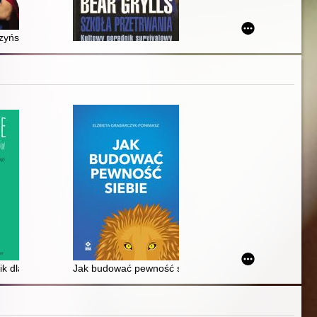
rzyńskim
s
ik dla nastolatków : jak odnaleźć drogę do równowagi
Jak budować pewność siebie