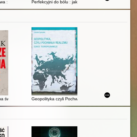
 pozwalający uwolnić się od depresji i napięcia emocjonalnego
wa : możesz z nią wygrać
Perfekcyjni do bólu : jak uwolnić się od perfekcjoniz
na świecie : gdzie Wschód zderza się z Zachodem
Geopolityka czyli Pochwała realizmu : szkice teoriop