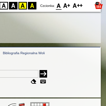
0
D
BW
YB
BY
F0
F1
F2
Czcionka:
Bibliografia Regionalna Woli