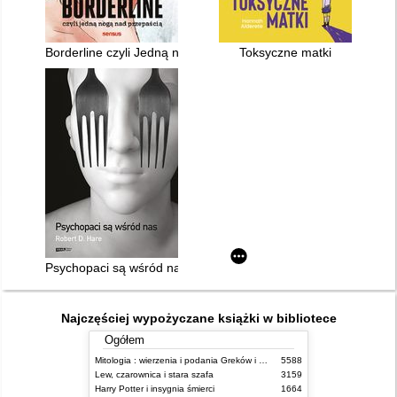
Borderline czyli Jedną nogą nad przepaścią
Toksyczne matki
Psychopaci są wśród nas
Najczęściej wypożyczane książki w bibliotece
Ogółem
Mitologia : wierzenia i podania Greków i Rzymian
5588
Lew, czarownica i stara szafa
3159
Harry Potter i insygnia śmierci
1664