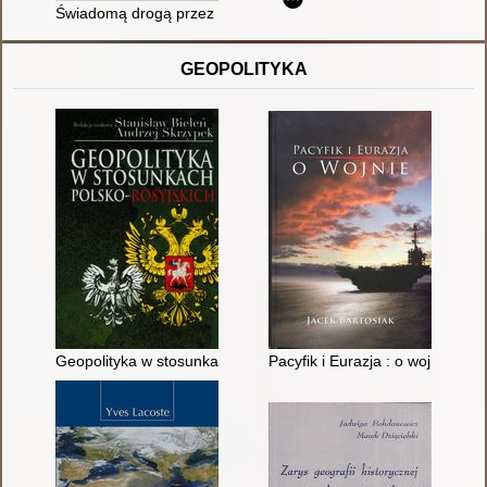
Świadomą drogą przez depresję : wolność od chronicznego cie
GEOPOLITYKA
Geopolityka w stosunkach polsko-rosyjskich
Pacyfik i Eurazja : o wojnie