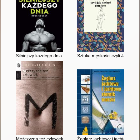
Silniejszy każdego dnia : jak trenować na czymkolwiek, gdzieko
Sztuka męskości czyli Jak nie 
Mężczyzna też człowiek
Żeglarz jachtowy i jachtowy ste