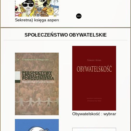
Sekretna) księga asperdzieciaka : poradnik dla dzieci i młodz
SPOŁECZEŃSTWO OBYWATELSKIE
Obywatelskość : wybrane europe