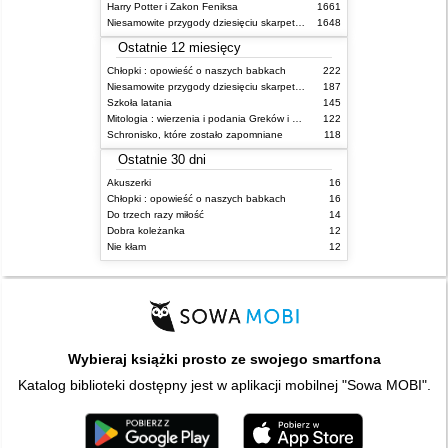
Harry Potter i Zakon Feniksa
1661
Niesamowite przygody dziesięciu skarpetek (czterech prawych i sześciu lewych)
1648
Ostatnie 12 miesięcy
Chłopki : opowieść o naszych babkach
222
Niesamowite przygody dziesięciu skarpetek (czterech prawych i sześciu lewych)
187
Szkoła latania
145
Mitologia : wierzenia i podania Greków i Rzymian
122
Schronisko, które zostało zapomniane
118
Ostatnie 30 dni
Akuszerki
16
Chłopki : opowieść o naszych babkach
16
Do trzech razy miłość
14
Dobra koleżanka
12
Nie kłam
12
Wybieraj książki prosto ze swojego smartfona
Katalog biblioteki dostępny jest w aplikacji mobilnej "Sowa MOBI".