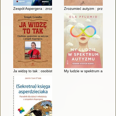
Zespół Aspergera : zrozumieć, aby pomóc
Zrozumieć autyzm : przewodnik
Ja widzę to tak : osobiste spojrzenie na autyzm i zespół Asper
My ludzie w spektrum autyzmu : 