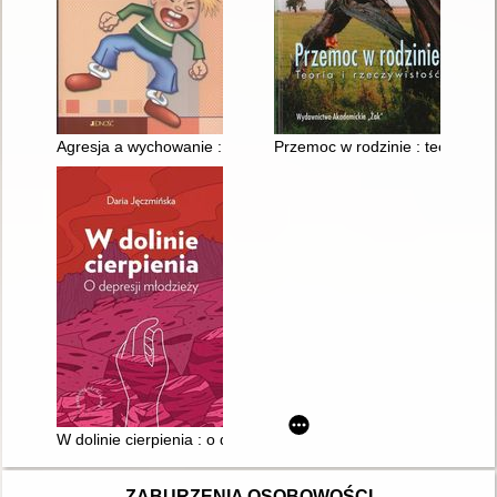
Agresja a wychowanie : czy dzieci mają prawo do agresji?
Przemoc w rodzinie : teoria i r
W dolinie cierpienia : o depresji młodzieży
ZABURZENIA OSOBOWOŚCI