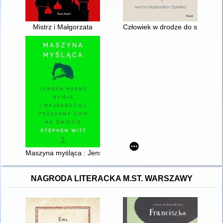
Mistrz i Małgorzata
Człowiek w drodze do spełnienia
Maszyna myśląca : Jensen Huang, Nvidia i najbardziej pożąda
NAGRODA LITERACKA M.ST. WARSZAWY