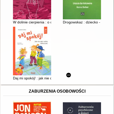
W dolinie cierpienia : o depresji młodzieży
Drogowskaz : dziecko - trauma,
Daj mi spokój! : jak nie dać sobie dokuczać
ZABURZENIA OSOBOWOŚCI