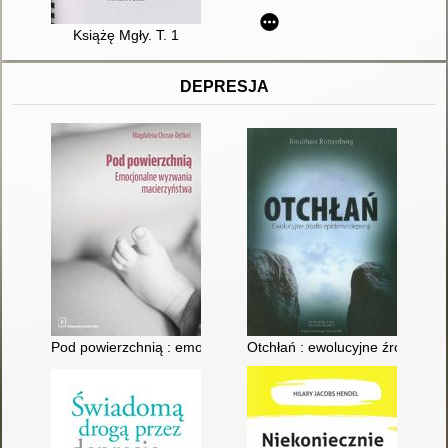
Książę Mgły. T. 1
DEPRESJA
Pod powierzchnią : emocjonalne wyzwania macierzyństwa
Otchłań : ewolucyjne źródła epi