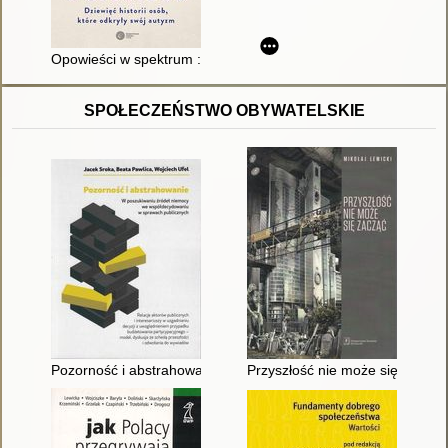
Opowieści w spektrum : dziewięć historii osób, które odkryły s
SPOŁECZEŃSTWO OBYWATELSKIE
Pozorność i abstrahowanie : w poszukiwaniu źródeł niemocy w
Przyszłość nie może się zacząć :