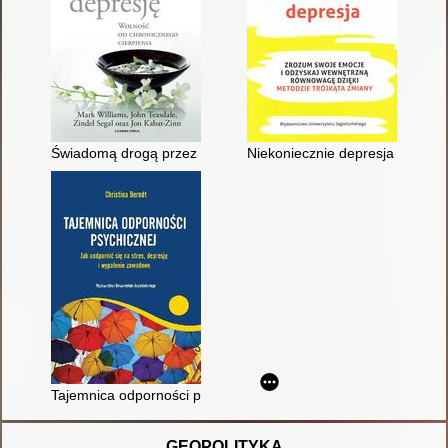
Świadomą drogą przez depresję : wolność od chronicznego cie
Niekoniecznie depresja : zrozu
Tajemnica odporności psychicznej : jak uodpornić się na stres
GEOPOLITYKA