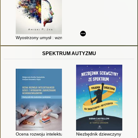
Wyostrzony umysł : wzmocnij swoją uwagę i koncentrację dzi
SPEKTRUM AUTYZMU
Ocena rozwoju intelektualnego dzieci z wybranymi zaburzenia
Niezbędnik dziewczyny ze spekt