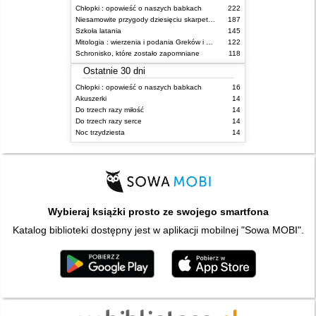
Chłopki : opowieść o naszych babkach
222
Niesamowite przygody dziesięciu skarpetek (czterech prawych i sześciu lewych)
187
Szkoła latania
145
Mitologia : wierzenia i podania Greków i Rzymian
122
Schronisko, które zostało zapomniane
118
Ostatnie 30 dni
Chłopki : opowieść o naszych babkach
16
Akuszerki
14
Do trzech razy miłość
14
Do trzech razy serce
14
Noc trzydziesta
14
Wybieraj książki prosto ze swojego smartfona
Katalog biblioteki dostępny jest w aplikacji mobilnej "Sowa MOBI".