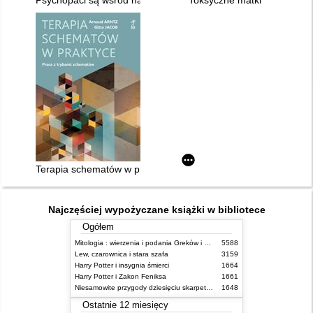
Psychopaci są wśród nas
Toksyczne matki
Terapia schematów w praktyce : praca z trybami schematów
Najczęściej wypożyczane książki w bibliotece
Ogółem
Mitologia : wierzenia i podania Greków i Rzymian
5588
Lew, czarownica i stara szafa
3159
Harry Potter i insygnia śmierci
1664
Harry Potter i Zakon Feniksa
1661
Niesamowite przygody dziesięciu skarpetek (czterech prawych i sześciu lewych)
1648
Ostatnie 12 miesięcy