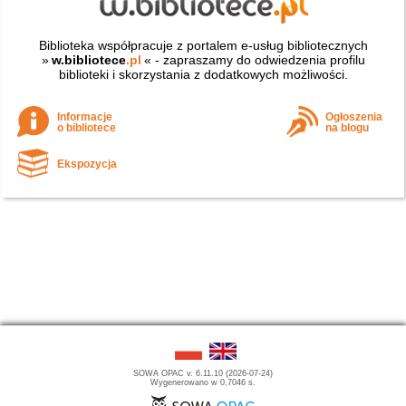
Biblioteka współpracuje z portalem e-usług bibliotecznych
»
w.bibliotece
.pl
« - zapraszamy do odwiedzenia profilu
biblioteki i skorzystania z dodatkowych możliwości.
Informacje
Ogłoszenia
o bibliotece
na blogu
Ekspozycja
SOWA OPAC v. 6.11.10 (2026-07-24)
Wygenerowano w 0,7046 s.