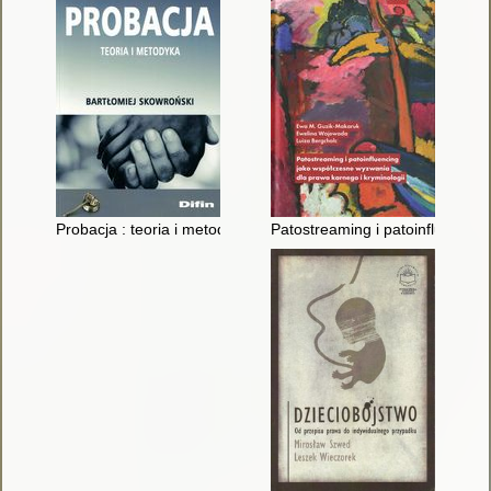
Probacja : teoria i metodyka
Patostreaming i patoinfluencin