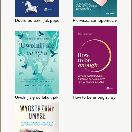
Dobre porażki: jak popełniać błędy, aby odnieść sukces
Pierwsza samopomoc w zaburzeni
Uwolnij się od lęku : jak pokonać niepokój i negatywne myśli, 
How to be enough : wyłącz samo