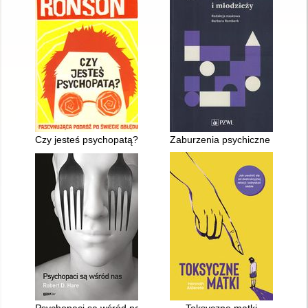
Czy jesteś psychopatą? : fascynująca podróż po świecie obłęd
Zaburzenia psychiczne u dzieci 