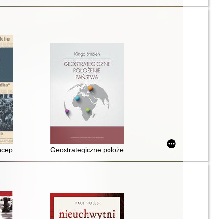
kowi z okazji 45-lecia pracy akademickiej. T. 2
ach 1990-2005
cepcje i wątki imperialne w polskiej myśli politycznej pierwszej połowy
Geostrategiczne położenie państwa