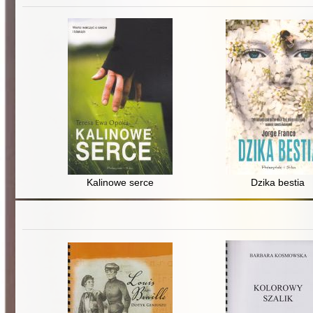
Kalinowe serce
Dzika bestia