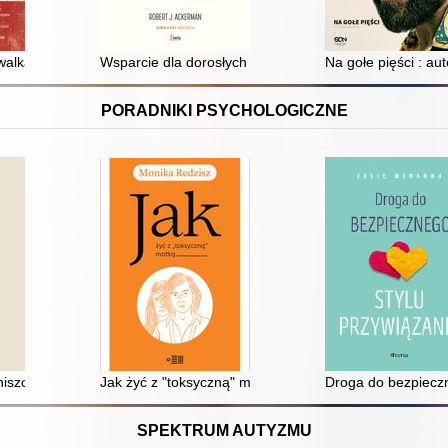
walkach
Wsparcie dla dorosłych synów z dysfunkcyjnych domów i
Na gołe pięści : au
PORADNIKI PSYCHOLOGICZNE
niszczą twoje zdrowie
Jak żyć z "toksyczną" matką
Droga do bezpieczn
SPEKTRUM AUTYZMU