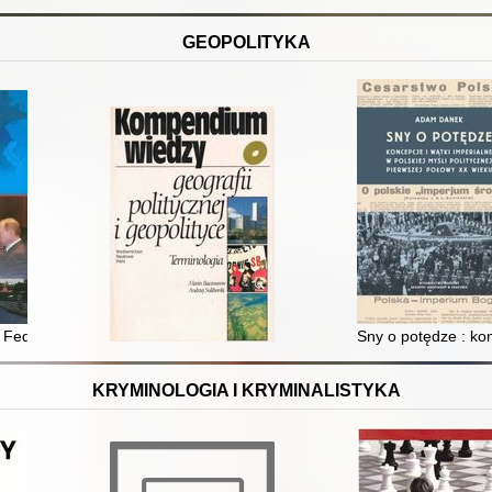
GEOPOLITYKA
ga jubileuszowa dedykowana profesorowi Konstantemu Adamowi Wojtaszczy
ne Federacji Rosyjskiej wobec państw obszaru Europy Wschodniej w lat
Sny o potędze : kon
KRYMINOLOGIA I KRYMINALISTYKA