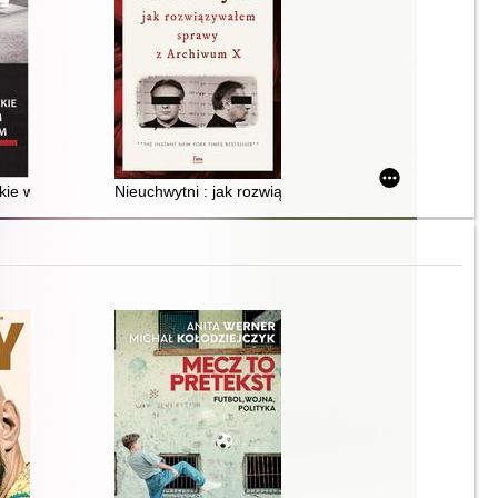
skie w ujęciu prawnym i kryminologicznym
Nieuchwytni : jak rozwiązywałem sprawy z Archiwum X