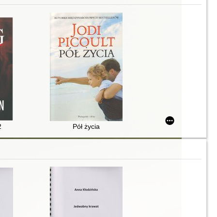
2
Pół życia