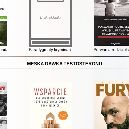
Brak okładki
 polskim postępowaniu karnym
dpadami : studium prawnokarne i kryminologiczne
Paradygmaty kryminalistyki
Porwania rodziciel
MĘSKA DAWKA TESTOSTERONU