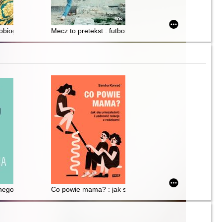
 ich bliskich
tobiografia
Mecz to pretekst : futbol, wojna, polityka
ego stylu przywiązania
Co powie mama? : jak się uniezależnić i uzdrowić relac