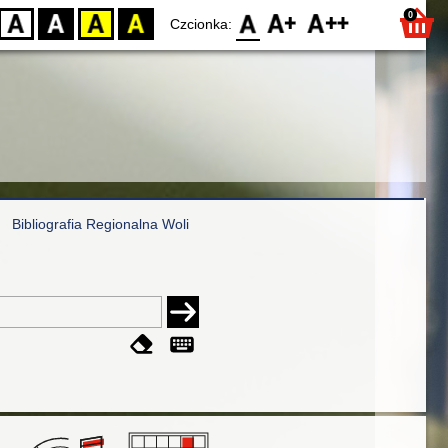
0
D
BW
YB
BY
F0
F1
F2
Czcionka:
Bibliografia Regionalna Woli