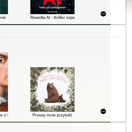
nie
Rewolta AI : thriller szpiegowski
je o Norblinie
Proszę mnie przytulić