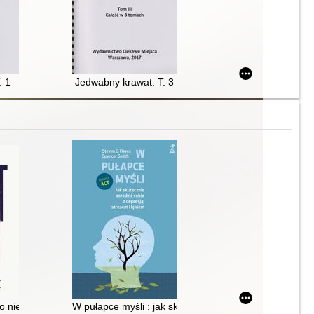
. 1
Jedwabny krawat. T. 3
rta
go nie chcę żyć?
W pułapce myśli : jak skutecznie poradzić sobie z depr