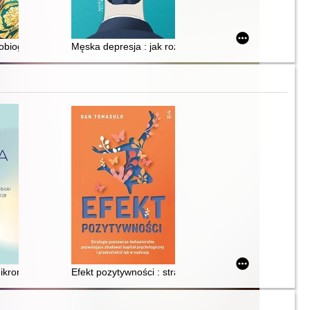
tobiografia
Męska depresja : jak rozbić pancerz
mi paniki
ikronawyki, które wspierają głęboki odpoczynek i lepszą regenerację
Efekt pozytywności : strategie poznawczo-behawioralne