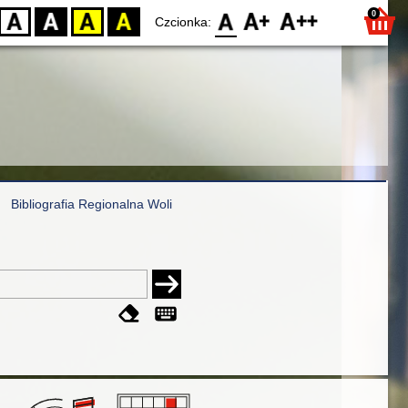
0
D
BW
YB
BY
F0
F1
F2
Czcionka:
Bibliografia Regionalna Woli