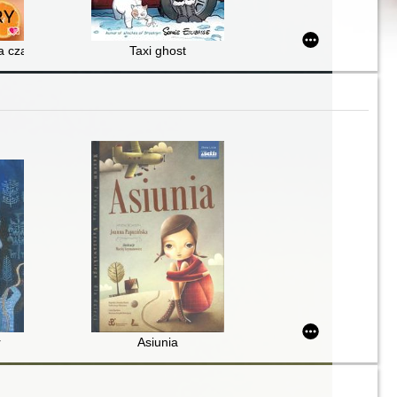
na czas
Taxi ghost
r
Asiunia