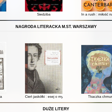
Siedziba
In a rush : miłość 
NAGRODA LITERACKA M.ST. WARSZAWY
a
Cień jaskółki : esej o myślach Chopina
Tkaczka chmu
DUŻE LITERY