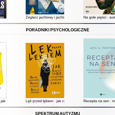
Żeglarz jachtowy i jachtowy sternik morski
Na gołe pięści : au
PORADNIKI PSYCHOLOGICZNE
 : jak poradzić sobie z anhedonią i odzyskać radość życia
Lęk przed lękiem : jak radzić sobie z agorafobią i ataka
Recepta na sen : m
SPEKTRUM AUTYZMU