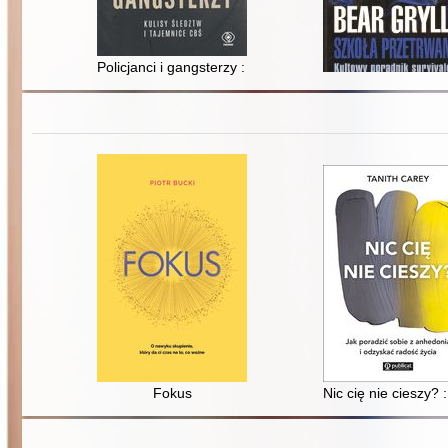
Policjanci i gangsterzy : kulisy śledztw i tajemnice CBŚ
Fokus
Nic cię nie cieszy?