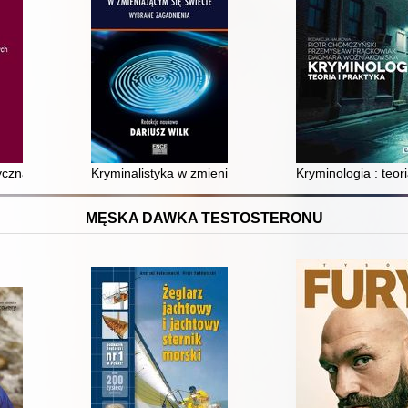
-sądowa. T. 2,
yczna i kryminologiczna problematyka nowych substancji psychoaktywn
Kryminalistyka w zmieniającym się świecie : wybrane 
Kryminologia : teori
MĘSKA DAWKA TESTOSTERONU