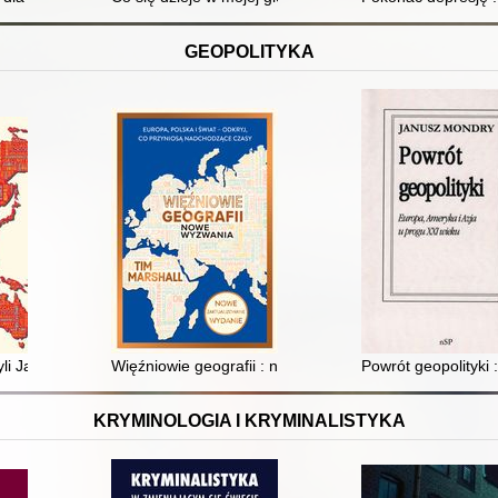
GEOPOLITYKA
yli Jak będzie wyglądał w przyszłości nasz świat
Więźniowie geografii : nowe wyzwania
Powrót geopolityki 
KRYMINOLOGIA I KRYMINALISTYKA