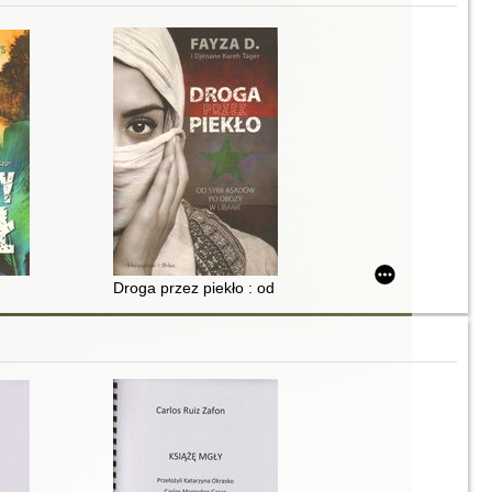
Droga przez piekło : od Syrii Asadów po obozy w Liban