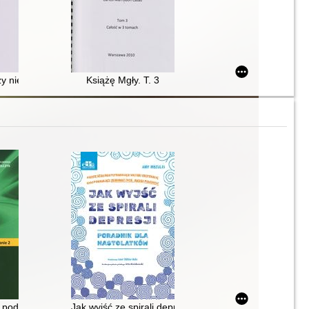
czy niewidomy może zostać prezydentem?. T. 1
Książę Mgły. T. 3
 poznawczo-behawioralnej
 podejście poznawcze : podręcznik terapeuty
Jak wyjść ze spirali depresji : poradnik dla nastolatk