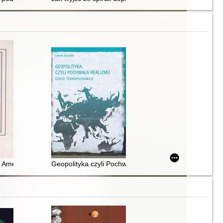
: Ameryka, Europa i Azja u progu XXI wieku
Geopolityka czyli Pochwała realizmu : szkice teoriop