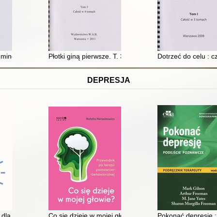
minę. T. 1
Płotki giną pierwsze. T. 3
Dotrzeć do celu : 
DEPRESJA
dla przyjaciół i rodziny
Co się dzieje w mojej głowie? : przewodnik po terapii
Pokonać depresję :