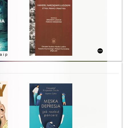
ych - dopalaczy
zagadnienia
a i praktyka