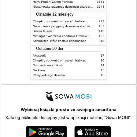
Harry Potter i Zakon Feniksa
1661
Niesamowite przygody dziesięciu skarpetek (czterech prawych i sześciu lewych)
1648
Ostatnie 12 miesięcy
Chłopki : opowieść o naszych babkach
222
Niesamowite przygody dziesięciu skarpetek (czterech prawych i sześciu lewych)
187
Szkoła latania
145
Mitologia : wierzenia i podania Greków i Rzymian
122
Schronisko, które zostało zapomniane
118
Ostatnie 30 dni
Akuszerki
17
Chłopki : opowieść o naszych babkach
16
Do trzech razy miłość
14
Nie kłam
13
Chiny jednego dziecka
13
Wybieraj książki prosto ze swojego smartfona
Katalog biblioteki dostępny jest w aplikacji mobilnej "Sowa MOBI".