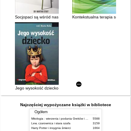
Socjopaci są wśród nas : ludzie bez sumienia kontra reszta św
Kontekstualna terapia schemató
Jego wysokość dziecko
Najczęściej wypożyczane książki w bibliotece
Ogółem
Mitologia : wierzenia i podania Greków i Rzymian
5588
Lew, czarownica i stara szafa
3159
Harry Potter i insygnia śmierci
1664