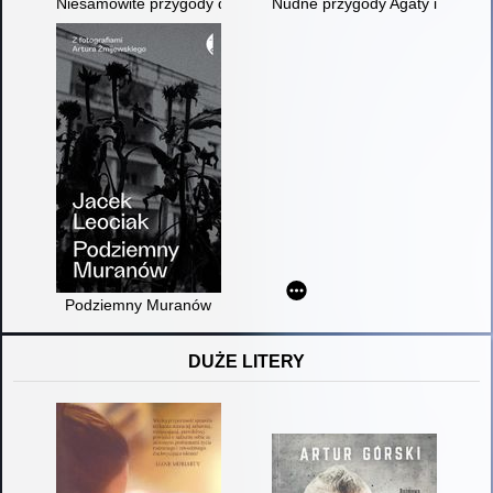
Niesamowite przygody dziesięciu skarpetek (czterech prawych 
Nudne przygody Agaty i Szymo
Podziemny Muranów
DUŻE LITERY