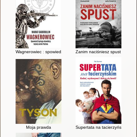
Wagnerowiec : spowiedź byłego dowódcy tajnej armii Putina
Zanim naciśniesz spust : pierw
Moja prawda
Supertata na tacierzyńskim