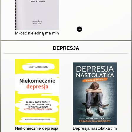
Miłość niejedną ma minę. T. 2
DEPRESJA
Niekoniecznie depresja : zrozum swoje emocje i odzyskaj wew
Depresja nastolatka : możesz p