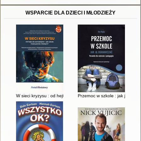
WSPARCIE DLA DZIECI I MŁODZIEŻY
W sieci kryzysu : od hejtu do samobójstw - jak szkoła może 
Przemoc w szkole : jak ją ogra