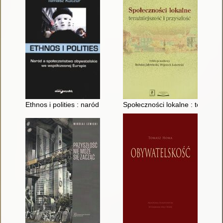
Ethnos i polities : naród a społeczeństwo obywatelskie we wsp
Społeczności lokalne : teraźniej