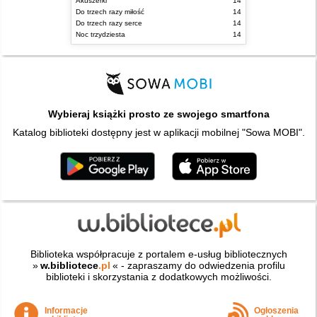
Akuszerki
14
Do trzech razy miłość
14
Do trzech razy serce
14
Noc trzydziesta
14
Wybieraj książki prosto ze swojego smartfona
Katalog biblioteki dostępny jest w aplikacji mobilnej "Sowa MOBI".
Biblioteka współpracuje z portalem e-usług bibliotecznych
»
w.bibliotece
.pl
« - zapraszamy do odwiedzenia profilu
biblioteki i skorzystania z dodatkowych możliwości.
Informacje
Ogłoszenia