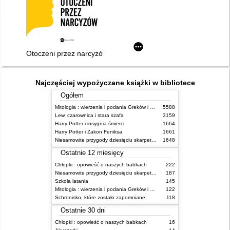
Otoczeni przez narcyzów : jak obchodzić się z tymi, którzy nie
Najczęściej wypożyczane książki w bibliotece
Ogółem
Mitologia : wierzenia i podania Greków i Rzymian
5588
Lew, czarownica i stara szafa
3159
Harry Potter i insygnia śmierci
1664
Harry Potter i Zakon Feniksa
1661
Niesamowite przygody dziesięciu skarpetek (czterech prawych i sześciu lewych)
1648
Ostatnie 12 miesięcy
Chłopki : opowieść o naszych babkach
222
Niesamowite przygody dziesięciu skarpetek (czterech prawych i sześciu lewych)
187
Szkoła latania
145
Mitologia : wierzenia i podania Greków i Rzymian
122
Schronisko, które zostało zapomniane
118
Ostatnie 30 dni
Chłopki : opowieść o naszych babkach
16