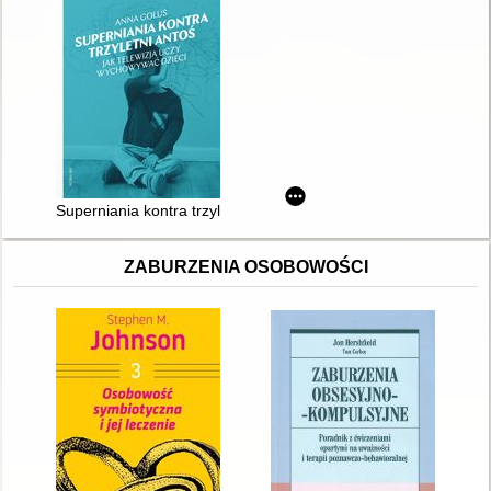
Superniania kontra trzyletni Antoś : jak telewizja uczy wychowy
ZABURZENIA OSOBOWOŚCI