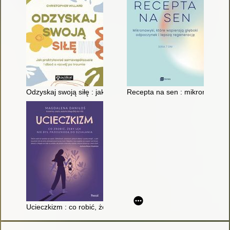
Odzyskaj swoją siłę : jak praktykować samowspółczucie i dbać
Recepta na sen : mikronawyki, 
Ucieczkizm : co robić, żeby lęk nie był przeszkodą do działania