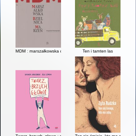
MDM : marszałkowska dzielnica marzeń
Ten i tamten las
Twarz, brzuch, głowa : memeuar graficzny
Ten się śmieje, kto ma zęby