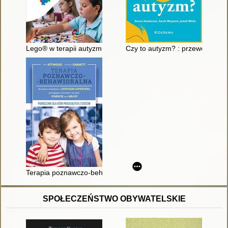
Lego® w terapii autyzmu
Czy to autyzm? : przewodnik dl
Terapia poznawczo-behawioralna dla dzieci i młodzieży z zes
SPOŁECZEŃSTWO OBYWATELSKIE