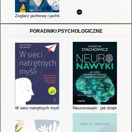
Żeglarz jachtowy i jachtowy sternik morski
PORADNIKI PSYCHOLOGICZNE
W sieci natrętnych myśli : jak uwolnić się od bezustannej walki
Neuronawyki : jak dzięki neuro