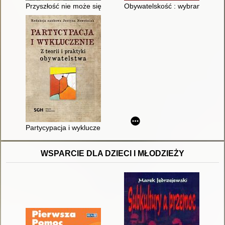
Przyszłość nie może się zacząć : polski dyskurs transformacyjny
Obywatelskość : wybrane europe
Partycypacja i wykluczenie : z teorii i praktyki obywatelstwa
WSPARCIE DLA DZIECI I MŁODZIEŻY