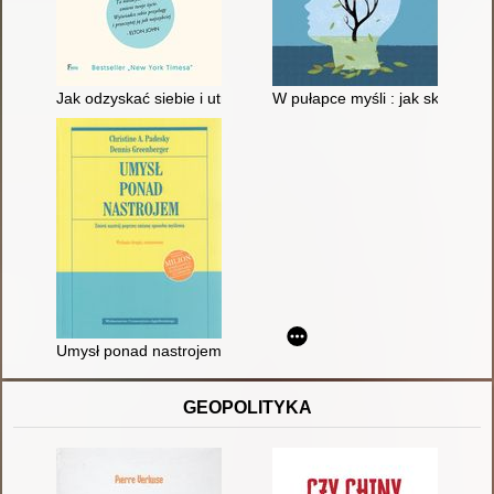
Jak odzyskać siebie i utracone więzi
W pułapce myśli : jak skuteczni
Umysł ponad nastrojem : zmień nastrój poprzez zmianę sposo
GEOPOLITYKA