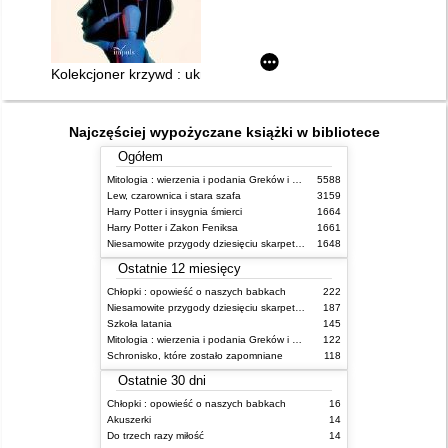
Kolekcjoner krzywd : ukryty narcyzm a miłość i seksualność
Najczęściej wypożyczane książki w bibliotece
Ogółem
Mitologia : wierzenia i podania Greków i Rzymian
5588
Lew, czarownica i stara szafa
3159
Harry Potter i insygnia śmierci
1664
Harry Potter i Zakon Feniksa
1661
Niesamowite przygody dziesięciu skarpetek (czterech prawych i sześciu lewych)
1648
Ostatnie 12 miesięcy
Chłopki : opowieść o naszych babkach
222
Niesamowite przygody dziesięciu skarpetek (czterech prawych i sześciu lewych)
187
Szkoła latania
145
Mitologia : wierzenia i podania Greków i Rzymian
122
Schronisko, które zostało zapomniane
118
Ostatnie 30 dni
Chłopki : opowieść o naszych babkach
16
Akuszerki
14
Do trzech razy miłość
14