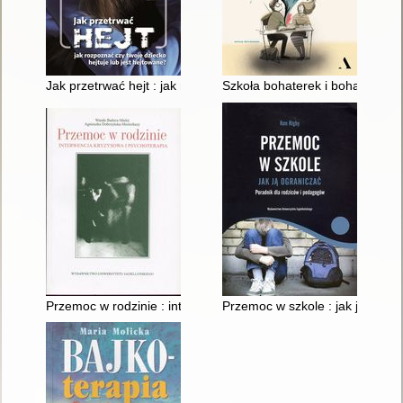
Jak przetrwać hejt : jak rozpoznać, czy twoje dziecko hejtuje l
Szkoła bohaterek i bohaterów cz
Przemoc w rodzinie : interwencja kryzysowa i psychoterapia
Przemoc w szkole : jak ją ogra