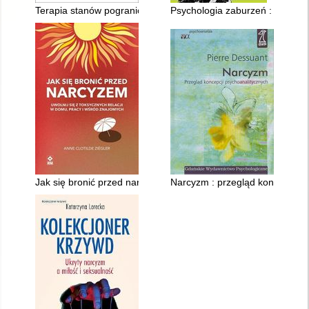
Terapia stanów pogranicza : lecząca moc wyobraźni
Psychologia zaburzeń : DSM - 
Jak się bronić przed narcyzem : uwolnij się z toksycznych rela
Narcyzm : przegląd koncepcji p