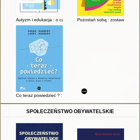
Autyzm i edukacja : o czym powinni wiedzieć rodzice i nauczyc
Pozostań sobą : zostaw za sobą
Co teraz powiedzieć ? : spektrum autyzmu a skuteczna komunika
SPOŁECZEŃSTWO OBYWATELSKIE