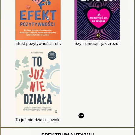
Efekt pozytywności : strategie poznawczo-behawioralne pozwala
Szyfr emocji : jak zrozumieć to,
To już nie działa : uwolnij się od sposobów postępowania które