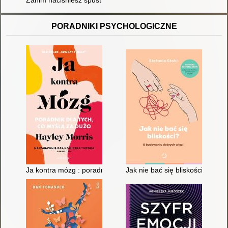
Zanim naciśniesz spust : pierwszy poradnik polskich snajperó
PORADNIKI PSYCHOLOGICZNE
Ja kontra mózg : poradnik dla tych, co myślą za dużo
Jak nie bać się bliskości? : o 