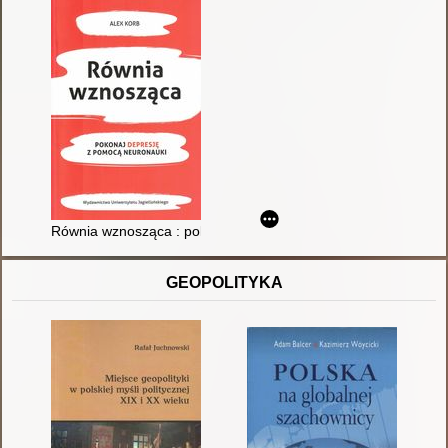
Równia wznosząca : pokonaj depresję z pomocą neuronauki
GEOPOLITYKA