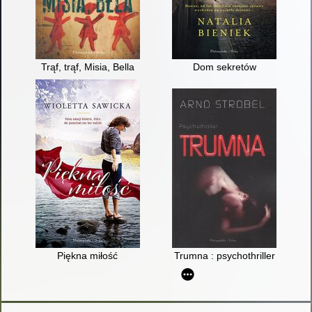
Trąf, trąf, Misia, Bella
Dom sekretów
Piękna miłość
Trumna : psychothriller