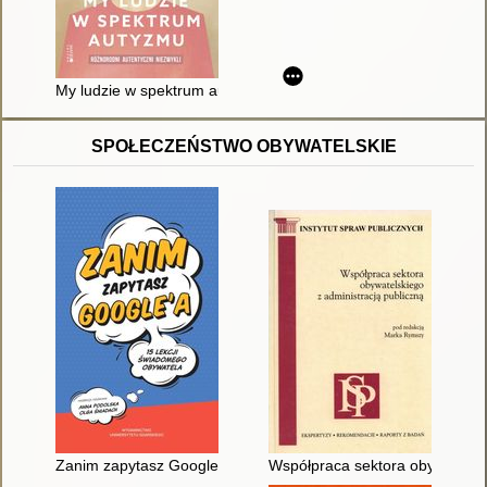
My ludzie w spektrum autyzmu : różnorodni, autentyczni, niezw
SPOŁECZEŃSTWO OBYWATELSKIE
Zanim zapytasz Google'a : 15 lekcji świadomego obywatela
Współpraca sektora obywatelski