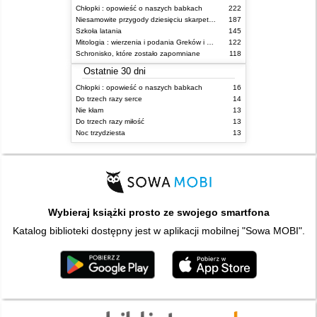
Chłopki : opowieść o naszych babkach
222
Niesamowite przygody dziesięciu skarpetek (czterech prawych i sześciu lewych)
187
Szkoła latania
145
Mitologia : wierzenia i podania Greków i Rzymian
122
Schronisko, które zostało zapomniane
118
Ostatnie 30 dni
Chłopki : opowieść o naszych babkach
16
Do trzech razy serce
14
Nie kłam
13
Do trzech razy miłość
13
Noc trzydziesta
13
Wybieraj książki prosto ze swojego smartfona
Katalog biblioteki dostępny jest w aplikacji mobilnej "Sowa MOBI".