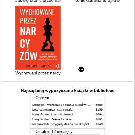
Jak się bronić przed narcyzem : uwolnij się z toksycznych rela
Kontekstualna terapia schemató
Wychowani przez narcyzów
Najczęściej wypożyczane książki w bibliotece
Ogółem
Mitologia : wierzenia i podania Greków i Rzymian
5588
Lew, czarownica i stara szafa
3159
Harry Potter i insygnia śmierci
1664
Harry Potter i Zakon Feniksa
1661
Niesamowite przygody dziesięciu skarpetek (czterech prawych i sześciu lewych)
1648
Ostatnie 12 miesięcy