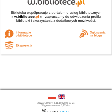
Biblioteka współpracuje z portalem e-usług bibliotecznych
»
w.bibliotece
.pl
« - zapraszamy do odwiedzenia profilu
biblioteki i skorzystania z dodatkowych możliwości.
Informacje
Ogłoszenia
o bibliotece
na blogu
Ekspozycja
SOWA OPAC v. 6.11.10 (2026-07-24)
Wygenerowano w 0,7036 s.