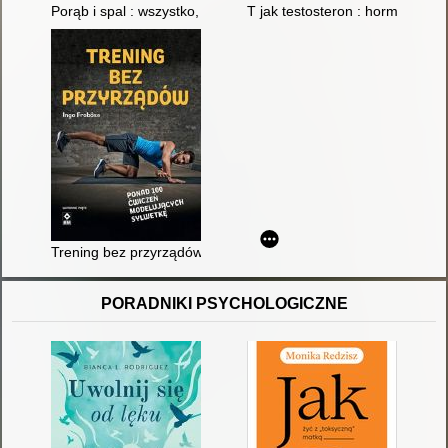
Porąb i spal : wszystko, co mężczyzna powinien wiedzieć o dr
T jak testosteron : hormon, który
Trening bez przyrządów : ponad 100 skutecznych ćwiczeń mod
PORADNIKI PSYCHOLOGICZNE