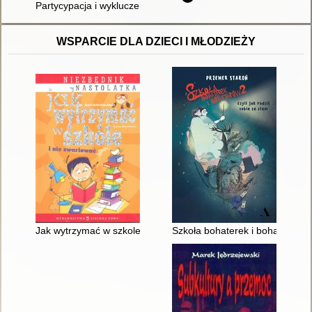
Partycypacja i wykluczenie : z teorii i praktyki obywatelstwa
WSPARCIE DLA DZIECI I MŁODZIEŻY
Jak wytrzymać w szkole i nie zwariować : niezbędnik nastolatk
Szkoła bohaterek i bohaterów 2 