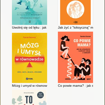
Uwolnij się od lęku : jak pokonać niepokój i negatywne myśli, 
Jak żyć z "toksyczną" matką
Mózg i umysł w równowadze : dieta, ruch, relacje, otoczenie
Co powie mama? : jak się unieza