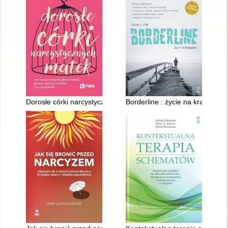
Dorosłe córki narcystycznych matek : jak uciszyć krytyczny głos
Borderline : życie na krawędzi