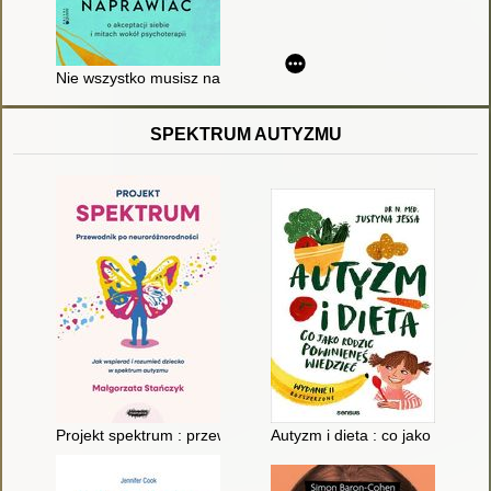
Nie wszystko musisz naprawiać : o akceptacji siebie i mitach w
SPEKTRUM AUTYZMU
Projekt spektrum : przewodnik po neuroróżnorodności : jak ws
Autyzm i dieta : co jako rodzic