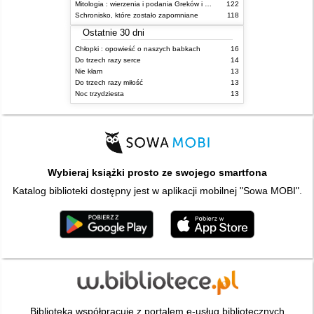
Mitologia : wierzenia i podania Greków i Rzymian
122
Schronisko, które zostało zapomniane
118
Ostatnie 30 dni
Chłopki : opowieść o naszych babkach
16
Do trzech razy serce
14
Nie kłam
13
Do trzech razy miłość
13
Noc trzydziesta
13
Wybieraj książki prosto ze swojego smartfona
Katalog biblioteki dostępny jest w aplikacji mobilnej "Sowa MOBI".
Biblioteka współpracuje z portalem e-usług bibliotecznych