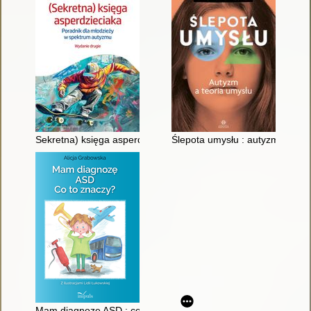
Sekretna) księga asperdzieciaka : poradnik dla młodzieży w 
Ślepota umysłu : autyzm a teor
Mam diagnozę ASD : co to znaczy?