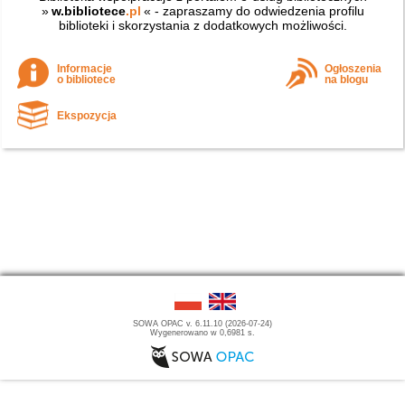
»
w.bibliotece
.pl
« - zapraszamy do odwiedzenia profilu
biblioteki i skorzystania z dodatkowych możliwości.
Informacje
Ogłoszenia
o bibliotece
na blogu
Ekspozycja
SOWA OPAC v. 6.11.10 (2026-07-24)
Wygenerowano w 0,6981 s.