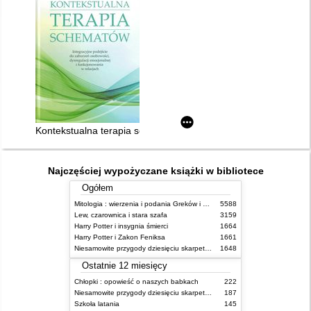
Kontekstualna terapia schematów : integracyjne podejście do 
Najczęściej wypożyczane książki w bibliotece
Ogółem
Mitologia : wierzenia i podania Greków i Rzymian
5588
Lew, czarownica i stara szafa
3159
Harry Potter i insygnia śmierci
1664
Harry Potter i Zakon Feniksa
1661
Niesamowite przygody dziesięciu skarpetek (czterech prawych i sześciu lewych)
1648
Ostatnie 12 miesięcy
Chłopki : opowieść o naszych babkach
222
Niesamowite przygody dziesięciu skarpetek (czterech prawych i sześciu lewych)
187
Szkoła latania
145