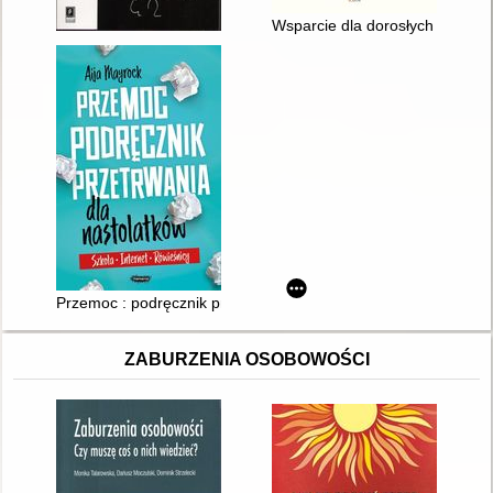
Wsparcie dla dorosłych synów z
Przemoc : podręcznik przetrwania dla nastolatków : szkoła, int
ZABURZENIA OSOBOWOŚCI