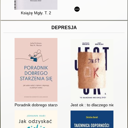
Książę Mgły. T. 2
DEPRESJA
Poradnik dobrego starzenia się : jak sobie radzić z lękiem i d
Jest ok : to dlaczego nie chcę 