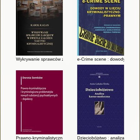
Wykrywanie sprawców zabójstw w świetle założeń taktyki krymi
e-Crime scene : dowody w ujęc
Prawno-kryminalistyczna i kryminologiczna problematyka nowy
Dzieciobójstwo : analiza karno