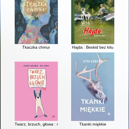
Tkaczka chmur
Hajda : Beskid bez kitu
Twarz, brzuch, głowa : memeuar graficzny
Tkanki miękkie