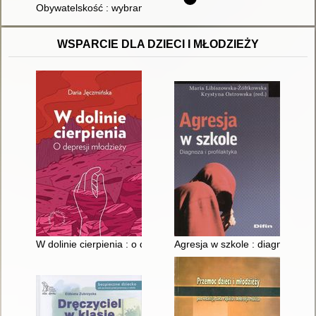
Obywatelskość : wybrane europejskie ujęcia filozoficzne i kul
WSPARCIE DLA DZIECI I MŁODZIEŻY
W dolinie cierpienia : o depresji młodzieży
Agresja w szkole : diagnoza i pr