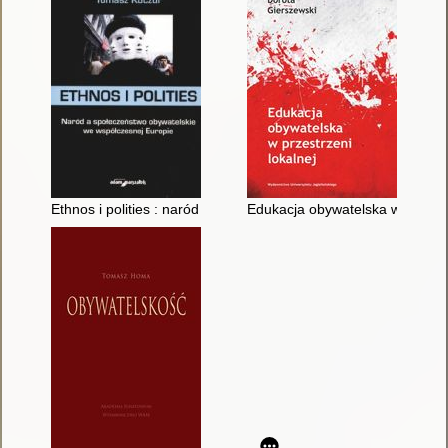
Ethnos i polities : naród a społeczeństwo obywatelskie we wsp
Edukacja obywatelska w przestr