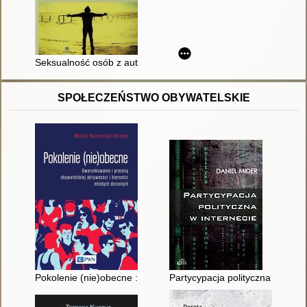
Seksualność osób z autyzmem w kontekście prawnym
SPOŁECZEŃSTWO OBYWATELSKIE
Pokolenie (nie)obecne : uwarunkowania i procesy obywatelskie
Partycypacja polityczna w intern