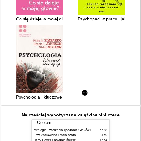
Co się dzieje w mojej głowie? : przewodnik po terapii poznawc
Psychopaci w pracy : jak ich roz
Psychologia : kluczowe koncepcje. 4,
Najczęściej wypożyczane książki w bibliotece
Ogółem
Mitologia : wierzenia i podania Greków i Rzymian
5588
Lew, czarownica i stara szafa
3159
Harry Potter i insygnia śmierci
1664