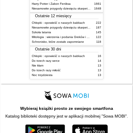
Harry Potter i Zakon Feniksa
1661
Niesamowite przygody dziesięciu skarpetek (czterech prawych i sześciu lewych)
1648
Ostatnie 12 miesięcy
Chłopki : opowieść o naszych babkach
222
Niesamowite przygody dziesięciu skarpetek (czterech prawych i sześciu lewych)
187
Szkoła latania
145
Mitologia : wierzenia i podania Greków i Rzymian
122
Schronisko, które zostało zapomniane
118
Ostatnie 30 dni
Chłopki : opowieść o naszych babkach
16
Do trzech razy serce
14
Nie kłam
13
Do trzech razy miłość
13
Noc trzydziesta
13
Wybieraj książki prosto ze swojego smartfona
Katalog biblioteki dostępny jest w aplikacji mobilnej "Sowa MOBI".