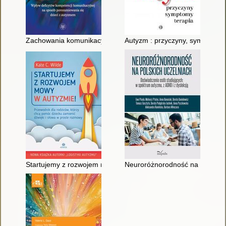
Zachowania komunikacyjne dzieci z autyzmem : wpływ deficyt
Autyzm : przyczyny, symptomy, 
Startujemy z rozwojem mowy w autyzmie! : przewodnik dla rod
Neuroróżnorodność na polskich 