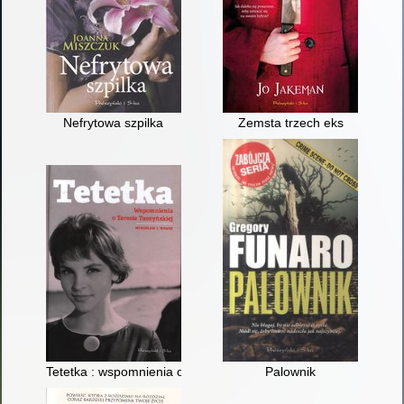
Nefrytowa szpilka
Zemsta trzech eks
Tetetka : wspomnienia o Teresie Tuszyńskiej
Palownik