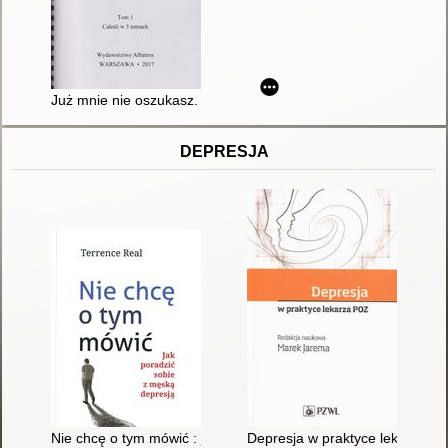
Już mnie nie oszukasz. T. 1
DEPRESJA
Nie chcę o tym mówić : jak poradzić sobie z męską depresją
Depresja w praktyce lekarza P