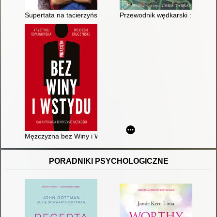
Supertata na tacierzyńskim
Przewodnik wędkarski : ryby, sp
Mężczyzna bez Winy i Wstydu : cała prawda o kryzysie męskoś
PORADNIKI PSYCHOLOGICZNE