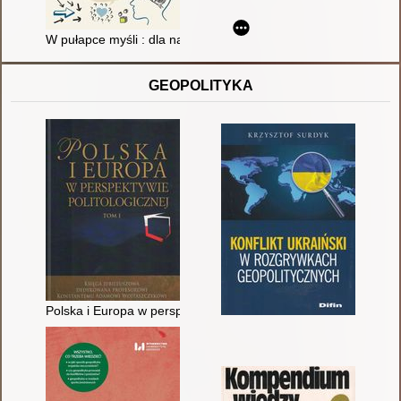
W pułapce myśli : dla nastolatków : jak skutecznie poradzić sob
GEOPOLITYKA
Polska i Europa w perspektywie politologicznej : księga jub