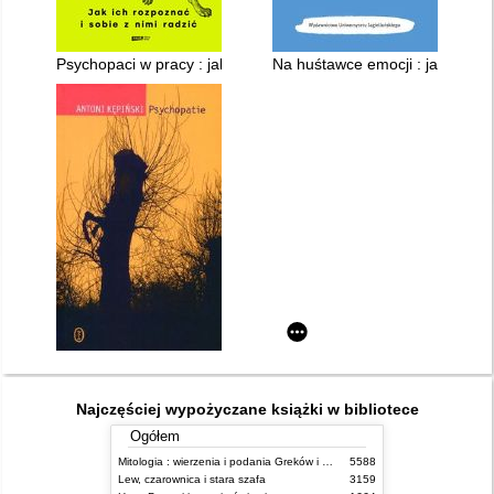
Psychopaci w pracy : jak ich rozpoznać i sobie z nimi radzić
Na huśtawce emocji : jak rozma
Najczęściej wypożyczane książki w bibliotece
Ogółem
Mitologia : wierzenia i podania Greków i Rzymian
5588
Lew, czarownica i stara szafa
3159