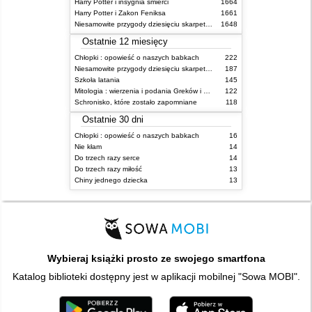
Harry Potter i insygnia śmierci
1664
Harry Potter i Zakon Feniksa
1661
Niesamowite przygody dziesięciu skarpetek (czterech prawych i sześciu lewych)
1648
Ostatnie 12 miesięcy
Chłopki : opowieść o naszych babkach
222
Niesamowite przygody dziesięciu skarpetek (czterech prawych i sześciu lewych)
187
Szkoła latania
145
Mitologia : wierzenia i podania Greków i Rzymian
122
Schronisko, które zostało zapomniane
118
Ostatnie 30 dni
Chłopki : opowieść o naszych babkach
16
Nie kłam
14
Do trzech razy serce
14
Do trzech razy miłość
13
Chiny jednego dziecka
13
Wybieraj książki prosto ze swojego smartfona
Katalog biblioteki dostępny jest w aplikacji mobilnej "Sowa MOBI".