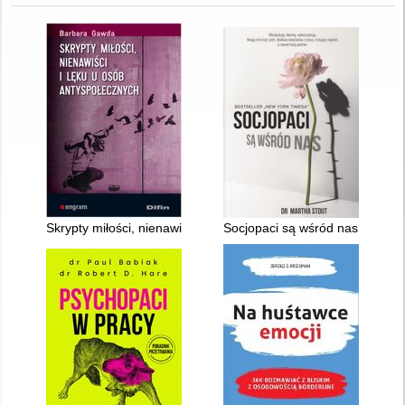
Skrypty miłości, nienawiści i lęku u osób antyspołecznych
Socjopaci są wśród nas : ludzie