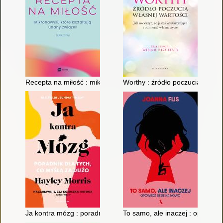
Recepta na miłość : mikronawyki, które kształtują udany związ
Worthy : źródło poczucia własnej
Ja kontra mózg : poradnik dla tych, co myślą za dużo
To samo, ale inaczej : opowied