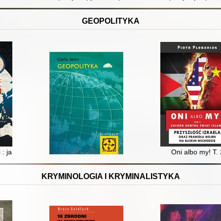
GEOPOLITYKA
 pięciu stuleci dominacji Zachodu
 : jak polityka w kosmosie zmieni nasz świat
Oni albo my! T. 
KRYMINOLOGIA I KRYMINALISTYKA