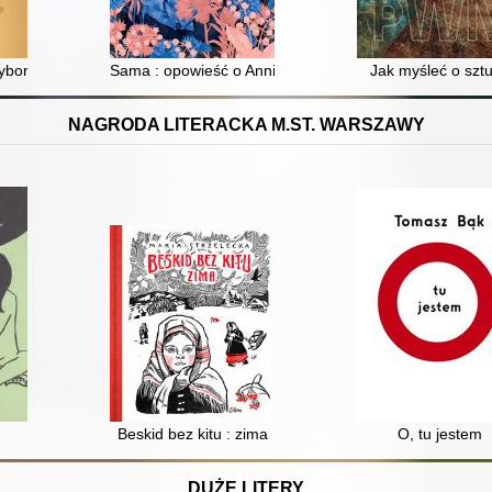
wybory
Sama : opowieść o Annie Bilińskiej
Jak myśleć o szt
NAGRODA LITERACKA M.ST. WARSZAWY
Beskid bez kitu : zima
O, tu jestem
DUŻE LITERY