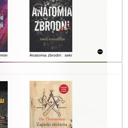
essner Lee i początków współczesnej kryminalistyki
yminologii
Anatomia zbrodni : sekrety kryminalistyki