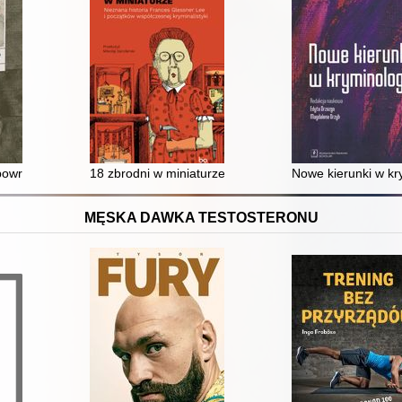
zestępczych
wrót na miejsce zbrodni, od frenologii do daktyloskopii, 1811 - 1911
18 zbrodni w miniaturze : nieznana historia Frances Gl
Nowe kierunki w kr
MĘSKA DAWKA TESTOSTERONU