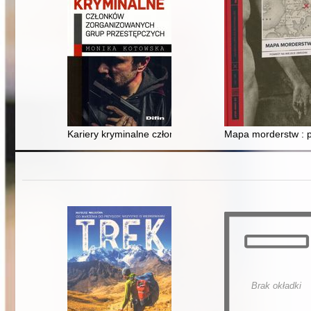
Kariery kryminalne członków zorganizowanych grup pr
Mapa morderstw : po
Brak okładki