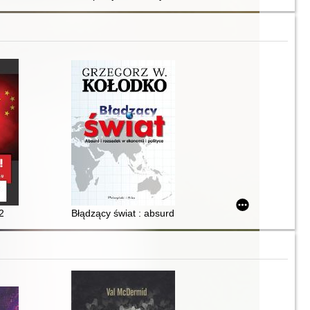
2
Błądzący świat : absurd i rozsądek w ekonomii i polity