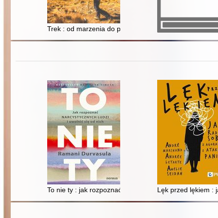
Trek : od marzenia do przygody, wszystko o wędrowani
To nie ty : jak rozpoznać narcystycznych ludzi i uwolnić 
Lęk przed lękiem : j