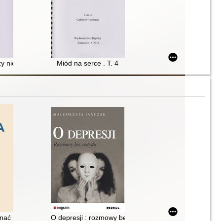
czy niewidomy może zostać prezydentem?. T. 3
Miód na serce . T. 4
rta
onać śmiertelny smutek
O depresji : rozmowy bez wstydu