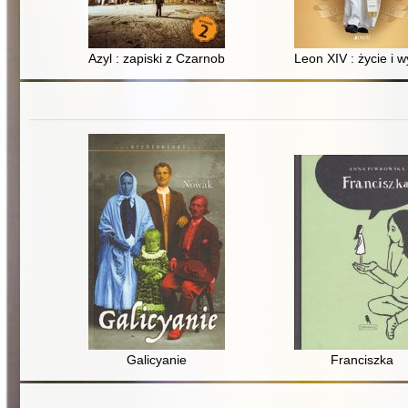
Azyl : zapiski z Czarnobyla
Leon XIV : życie i 
Galicyanie
Franciszka