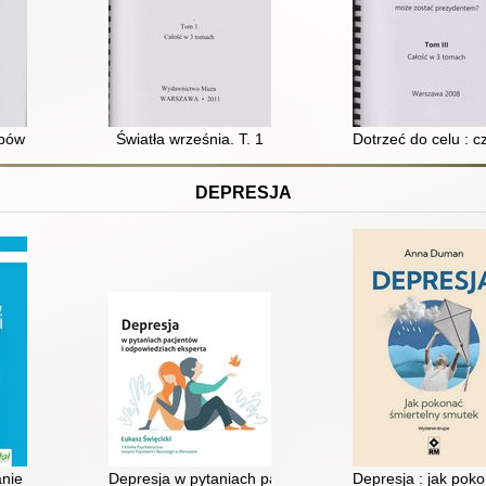
rbów
Światła września. T. 1
Dotrzeć do celu : 
DEPRESJA
 lęku, stresu i depresji : bez leków i terapii
Depresja w pytaniach pacjentów i odpowiedziach ekspe
Depresja : jak pok