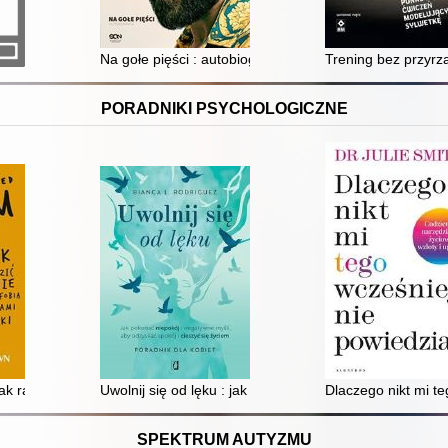
u
Na gołe pięści : autobiografia
Trening bez przyrz
PORADNIKI PSYCHOLOGICZNE
się od nich
ak radzić sobie z agorafobią i atakami paniki
Uwolnij się od lęku : jak pokonać niepokój i negatywne 
Dlaczego nikt mi te
SPEKTRUM AUTYZMU