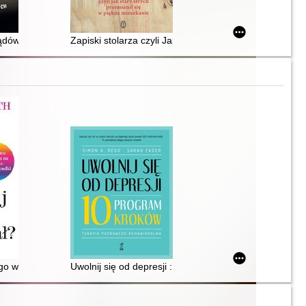
ądów : ponad 100 skutecznych ćwiczeń modelujących sylwetkę
Zapiski stolarza czyli Jak stary strych przemienił się 
myśli, aby odzyskać spokój i cieszyć się życiem
go wcześniej nie powiedział?
Uwolnij się od depresji : program 10 kroków : terapi