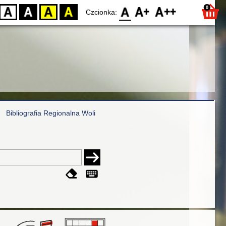
0
D
BW
YB
BY
F0
F1
F2
Czcionka:
Bibliografia Regionalna Woli