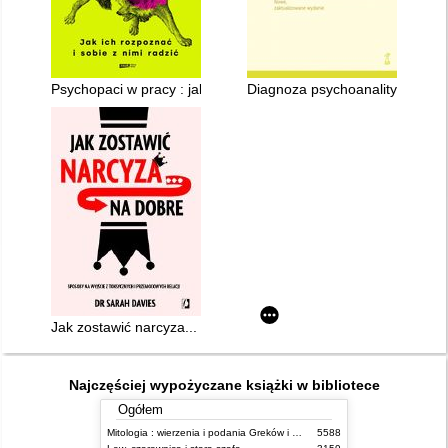
Psychopaci w pracy : jak ich rozpoznać i sobie z nimi radzić
Diagnoza psychoanalityczna
Jak zostawić narcyza... na dobre : sposoby na wyjście z toksy
Najczęściej wypożyczane książki w bibliotece
Ogółem
Mitologia : wierzenia i podania Greków i Rzymian
5588