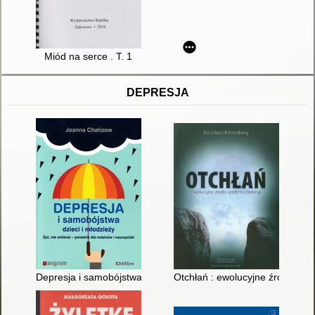
Miód na serce . T. 1
DEPRESJA
Depresja i samobójstwa dzieci i młodzieży : żyć, nie umierać - 
Otchłań : ewolucyjne źródła epi