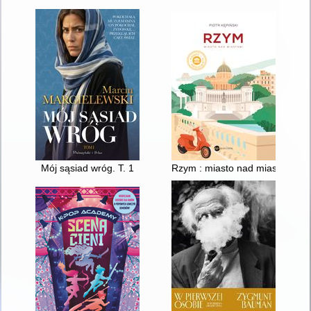
Mój sąsiad wróg. T. 1
Rzym : miasto nad miastami