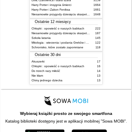
Lew, czarownica i stara szafa
3159
Harry Potter i insygnia śmierci
1664
Harry Potter i Zakon Feniksa
1661
Niesamowite przygody dziesięciu skarpetek (czterech prawych i sześciu lewych)
1648
Ostatnie 12 miesięcy
Chłopki : opowieść o naszych babkach
222
Niesamowite przygody dziesięciu skarpetek (czterech prawych i sześciu lewych)
187
Szkoła latania
145
Mitologia : wierzenia i podania Greków i Rzymian
122
Schronisko, które zostało zapomniane
118
Ostatnie 30 dni
Akuszerki
17
Chłopki : opowieść o naszych babkach
16
Do trzech razy miłość
14
Nie kłam
13
Chiny jednego dziecka
13
Wybieraj książki prosto ze swojego smartfona
Katalog biblioteki dostępny jest w aplikacji mobilnej "Sowa MOBI".