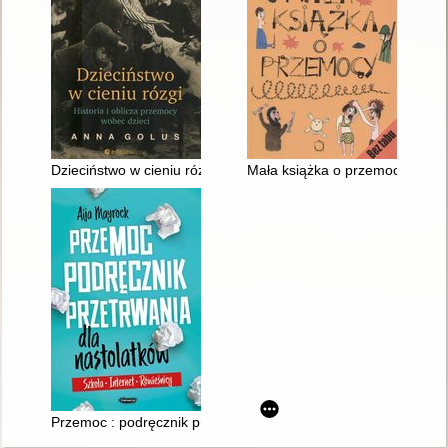
Dzieciństwo w cieniu rózgi : historia i oblicza przemocy wobec 
Mała książka o przemocy
Przemoc : podręcznik przetrwania dla nastolatków : szkoła, int