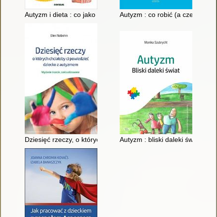
Autyzm i dieta : co jako rodzic powinieneś wiedzieć
Autyzm : co robić (a czego nie)
Dziesięć rzeczy, o których chciałoby ci powiedzieć dziecko z 
Autyzm : bliski daleki świat