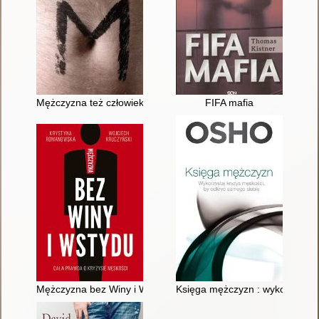
Mężczyzna też człowiek
FIFA mafia
Mężczyzna bez Winy i Wstydu : cała prawda o kryzysie męskoś
Księga mężczyzn : wykorzystaj 