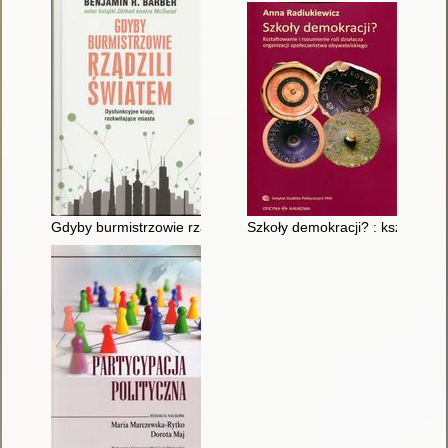
Gdyby burmistrzowie rządzili światem : dysfunkcyjne kraje, roz
Szkoły demokracji? : kształtowa