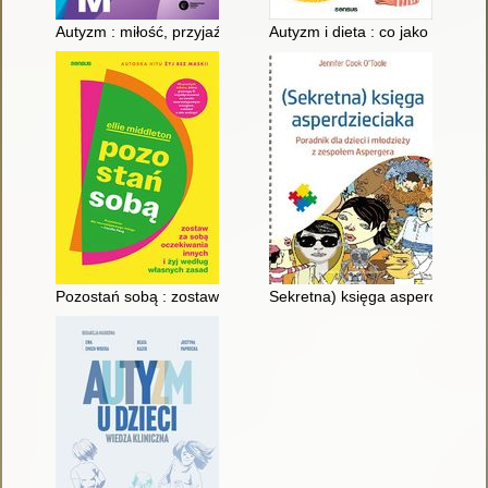
Autyzm : miłość, przyjaźń, relacje
Autyzm i dieta : co jako rodzic
Pozostań sobą : zostaw za sobą oczekiwania innych i żyj wed
Sekretna) księga asperdzieciak