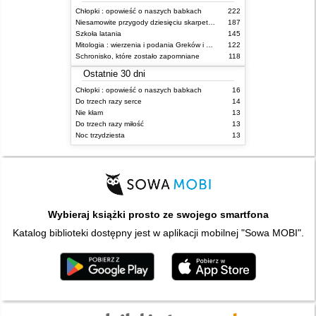
Chłopki : opowieść o naszych babkach
222
Niesamowite przygody dziesięciu skarpetek (czterech prawych i sześciu lewych)
187
Szkoła latania
145
Mitologia : wierzenia i podania Greków i Rzymian
122
Schronisko, które zostało zapomniane
118
Ostatnie 30 dni
Chłopki : opowieść o naszych babkach
16
Do trzech razy serce
14
Nie kłam
13
Do trzech razy miłość
13
Noc trzydziesta
13
Wybieraj książki prosto ze swojego smartfona
Katalog biblioteki dostępny jest w aplikacji mobilnej "Sowa MOBI".