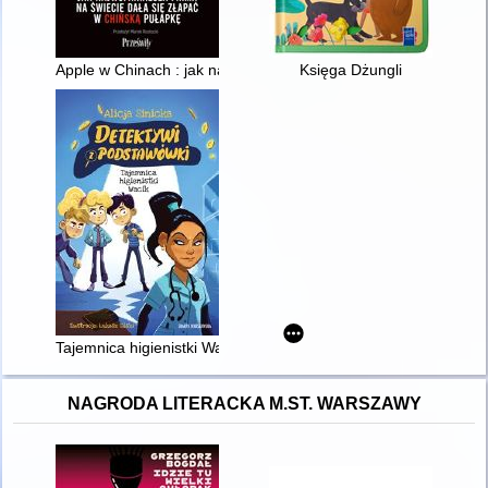
Apple w Chinach : jak najwspanialsza firma na świecie dała si
Księga Dżungli
Tajemnica higienistki Wacik
NAGRODA LITERACKA M.ST. WARSZAWY