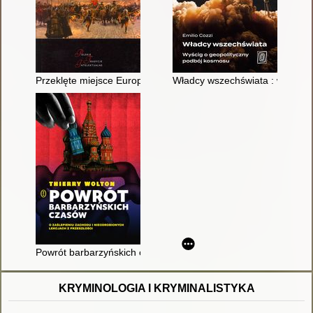
Przeklęte miejsce Europy? : dylematy polskiej geopolityki
Władcy wszechświata : wyścig 
Powrót barbarzyńskich czasów : o zaślepieniu Zachodu i nieodr
KRYMINOLOGIA I KRYMINALISTYKA