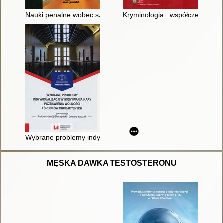
Nauki penalne wobec szybkich przemian socjokulturowych : ksi
Kryminologia : współczesne as
Wybrane problemy indywidualizacji wykonywania kary pozbawi
MĘSKA DAWKA TESTOSTERONU