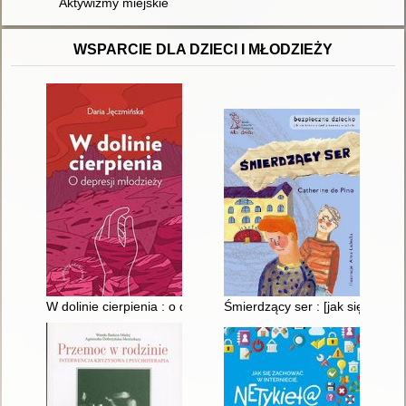
Aktywizmy miejskie
WSPARCIE DLA DZIECI I MŁODZIEŻY
W dolinie cierpienia : o depresji młodzieży
Śmierdzący ser : [jak się broni