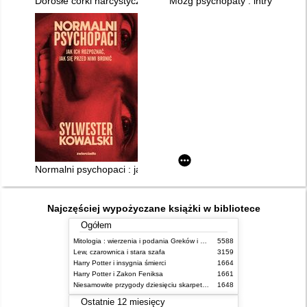
Dorosłe córki narcystycznych matek : jak uciszyć krytyczny głos
Mózg psychopaty : intrygujące 
Normalni psychopaci : jak ich rozpoznać, jak się przed nimi bro
Najczęściej wypożyczane książki w bibliotece
Ogółem
Mitologia : wierzenia i podania Greków i Rzymian
5588
Lew, czarownica i stara szafa
3159
Harry Potter i insygnia śmierci
1664
Harry Potter i Zakon Feniksa
1661
Niesamowite przygody dziesięciu skarpetek (czterech prawych i sześciu lewych)
1648
Ostatnie 12 miesięcy