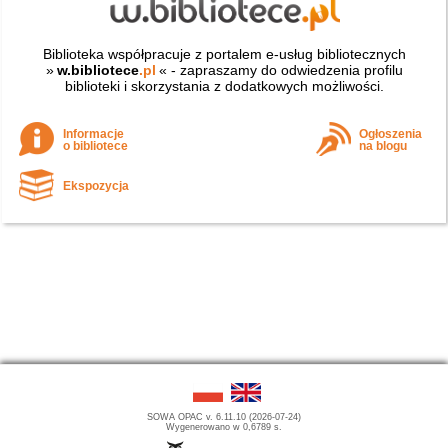
Biblioteka współpracuje z portalem e-usług bibliotecznych
»
w.bibliotece
.pl
« - zapraszamy do odwiedzenia profilu
biblioteki i skorzystania z dodatkowych możliwości.
Informacje
Ogłoszenia
o bibliotece
na blogu
Ekspozycja
SOWA OPAC v. 6.11.10 (2026-07-24)
Wygenerowano w 0,6789 s.