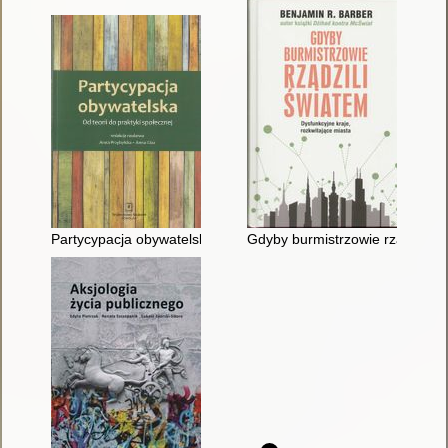
Partycypacja obywatelska : od teorii do praktyki społecznej
Gdyby burmistrzowie rządzili św