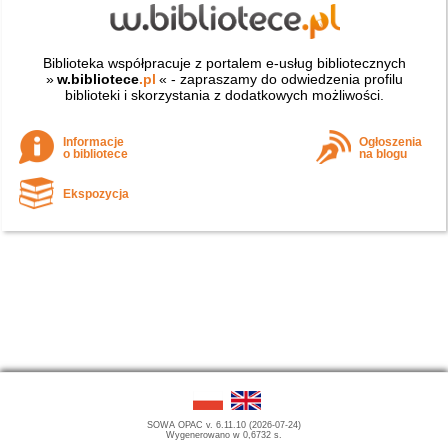
Biblioteka współpracuje z portalem e-usług bibliotecznych
»
w.bibliotece
.pl
« - zapraszamy do odwiedzenia profilu
biblioteki i skorzystania z dodatkowych możliwości.
Informacje
Ogłoszenia
o bibliotece
na blogu
Ekspozycja
SOWA OPAC v. 6.11.10 (2026-07-24)
Wygenerowano w 0,6732 s.