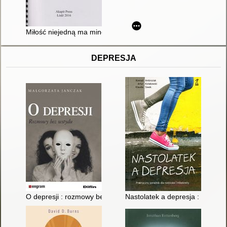
Miłość niejedną ma minę. T. 2
DEPRESJA
O depresji : rozmowy bez wstydu
Nastolatek a depresja : praktyc