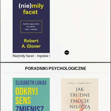
Nie)miły facet : męskie spojrzenie na miłość, seks i związki
PORADNIKI PSYCHOLOGICZNE