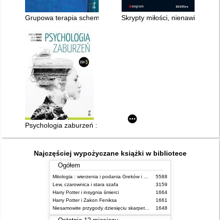
Grupowa terapia schematów w leczeniu bordeline
Skrypty miłości, nienawiści i l
Psychologia zaburzeń : DSM - 5
Najczęściej wypożyczane książki w bibliotece
Ogółem
Mitologia : wierzenia i podania Greków i Rzymian
5588
Lew, czarownica i stara szafa
3159
Harry Potter i insygnia śmierci
1664
Harry Potter i Zakon Feniksa
1661
Niesamowite przygody dziesięciu skarpetek (czterech prawych i sześciu lewych)
1648