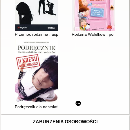
Przemoc rodzinna : aspekty psychologiczne, pedagogiczne i 
Rodzina Wafelków : porady na 
Podręcznik dla nastolatków i ich rodziców u kresu wytrzymałoś
ZABURZENIA OSOBOWOŚCI