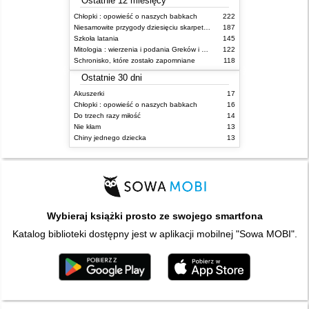
Ostatnie 12 miesięcy
Chłopki : opowieść o naszych babkach
222
Niesamowite przygody dziesięciu skarpetek (czterech prawych i sześciu lewych)
187
Szkoła latania
145
Mitologia : wierzenia i podania Greków i Rzymian
122
Schronisko, które zostało zapomniane
118
Ostatnie 30 dni
Akuszerki
17
Chłopki : opowieść o naszych babkach
16
Do trzech razy miłość
14
Nie kłam
13
Chiny jednego dziecka
13
Wybieraj książki prosto ze swojego smartfona
Katalog biblioteki dostępny jest w aplikacji mobilnej "Sowa MOBI".