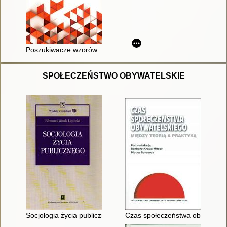
Poszukiwacze wzorów : autyzm a ludzka wynalazczość
SPOŁECZEŃSTWO OBYWATELSKIE
Socjologia życia publicznego
Czas społeczeństwa obywatelski