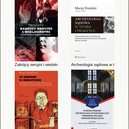
Zabójcy seryjni i wielokrotni : studium kryminologiczno-wiktym
Archeologia sądowa w teorii i p