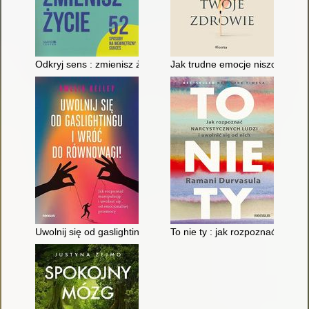
Odkryj sens : zmienisz życie : 52 sposoby na wewnętrzny sukc
Jak trudne emocje niszczą twoj
Uwolnij się od gaslightingu i wróć do równowagi! : jak rozpoz
To nie ty : jak rozpoznać narcys