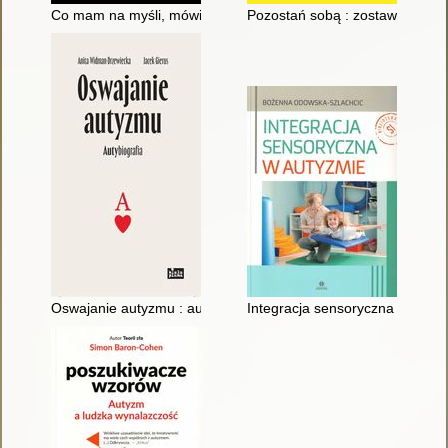
Co mam na myśli, mówiąc, że jestem autystyczna : odkrywani
Pozostań sobą : zostaw za sobą
Oswajanie autyzmu : autybiografia
Integracja sensoryczna w auty