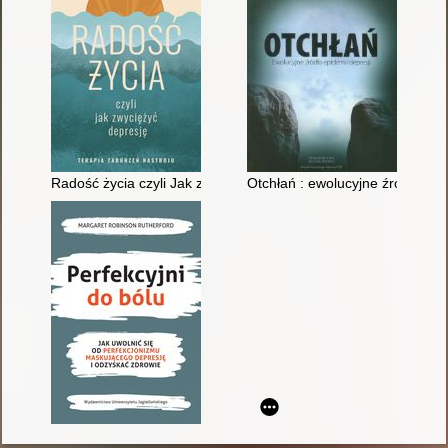
Radość życia czyli Jak zwyciężyć depresję : terapia zaburzeń n
Otchłań : ewolucyjne źródła epi