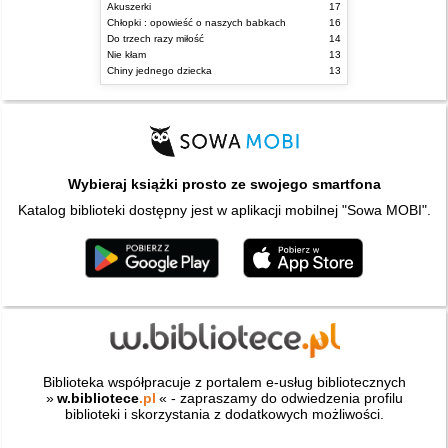
Akuszerki
17
Chłopki : opowieść o naszych babkach
16
Do trzech razy miłość
14
Nie kłam
13
Chiny jednego dziecka
13
Wybieraj książki prosto ze swojego smartfona
Katalog biblioteki dostępny jest w aplikacji mobilnej "Sowa MOBI".
Biblioteka współpracuje z portalem e-usług bibliotecznych
»
w.bibliotece
.pl
« - zapraszamy do odwiedzenia profilu
biblioteki i skorzystania z dodatkowych możliwości.