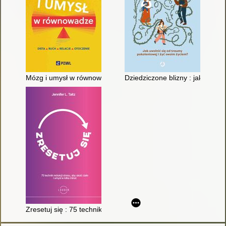
Mózg i umysł w równowadze : dieta, ruch, relacje, otoczenie
Dziedziczone blizny : jak uwoln
Zresetuj się : 75 technik redukcji stresu, aby ukoić ciało i umysł