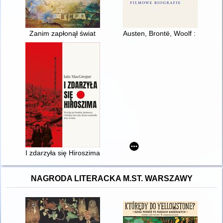
Zanim zapłonął świat
Austen, Brontë, Woolf : filmowe 
I zdarzyła się Hiroszima : wyścig po bombę atomową i fatalna d
NAGRODA LITERACKA M.ST. WARSZAWY