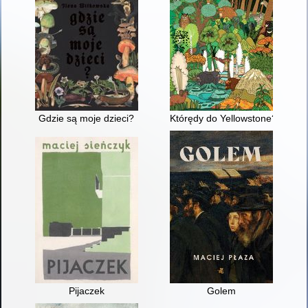
Gdzie są moje dzieci?
Którędy do Yellowstone? : dzi
Pijaczek
Golem