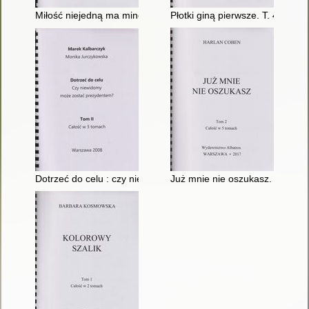
Miłość niejedną ma minę. T. 1
Płotki giną pierwsze. T. 4
Dotrzeć do celu : czy niewidomy może zostać prezydentem?. T
Już mnie nie oszukasz. T. 2