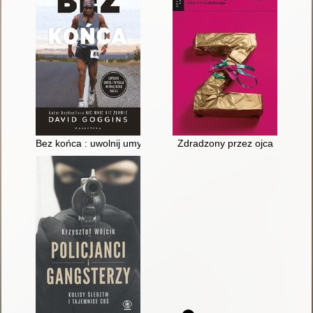
Bez końca : uwolnij umysł i wygraj wewnętrzną walkę
Zdradzony przez ojca