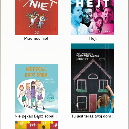
Przemoc nie!
Hejt
Nie pękaj! Bądź sobą! : powiedz stop presji rówieśników
Tu jest teraz twój dom : adopcj