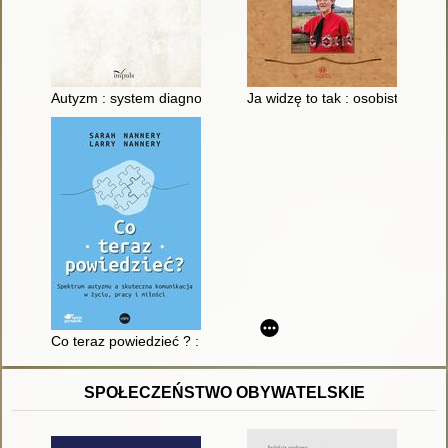
Autyzm : system diagnozy, edukacji i wsparcia jako determi
Ja widzę to tak : osobiste spoj
Co teraz powiedzieć ? : spektrum autyzmu a skuteczna komunika
SPOŁECZEŃSTWO OBYWATELSKIE