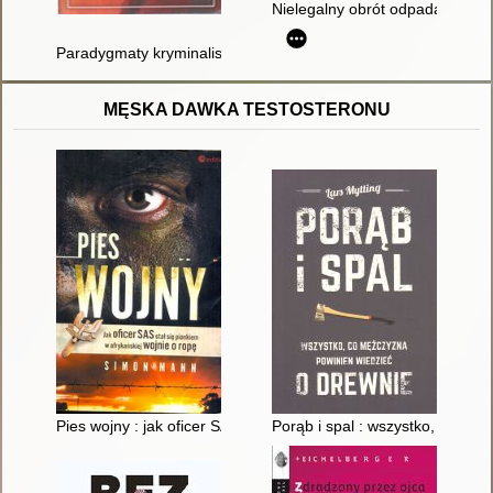
Nielegalny obrót odpadami : st
Paradygmaty kryminalistyki
MĘSKA DAWKA TESTOSTERONU
Pies wojny : jak oficer SAS stał się pionkiem w afrykańskiej woj
Porąb i spal : wszystko, co mę