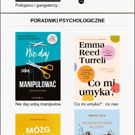
Policjanci i gangsterzy : kulisy śledztw i tajemnice CBŚ
PORADNIKI PSYCHOLOGICZNE
Nie daj sobą manipulować : gaslighting
Co mi umyka? : co nas blokuje w