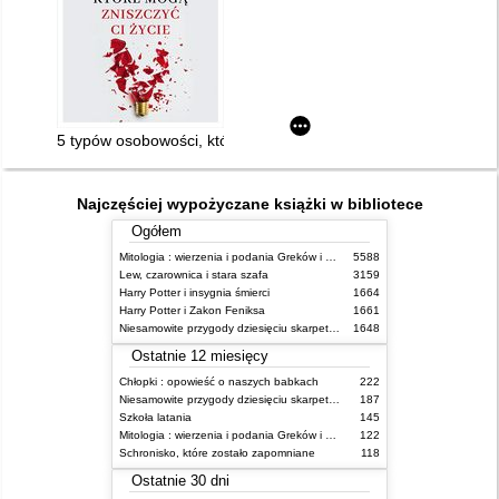
5 typów osobowości, które mogą zniszczyć ci życie
Najczęściej wypożyczane książki w bibliotece
Ogółem
Mitologia : wierzenia i podania Greków i Rzymian
5588
Lew, czarownica i stara szafa
3159
Harry Potter i insygnia śmierci
1664
Harry Potter i Zakon Feniksa
1661
Niesamowite przygody dziesięciu skarpetek (czterech prawych i sześciu lewych)
1648
Ostatnie 12 miesięcy
Chłopki : opowieść o naszych babkach
222
Niesamowite przygody dziesięciu skarpetek (czterech prawych i sześciu lewych)
187
Szkoła latania
145
Mitologia : wierzenia i podania Greków i Rzymian
122
Schronisko, które zostało zapomniane
118
Ostatnie 30 dni