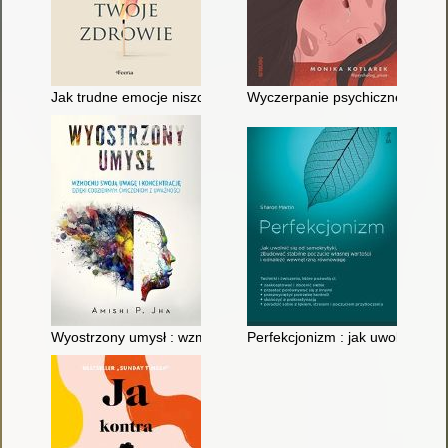
Jak trudne emocje niszczą twoje zdrowie
Wyczerpanie psychiczne czyli Ki
Wyostrzony umysł : wzmocnij swoją uwagę i koncentrację dzi
Perfekcjonizm : jak uwolnić si