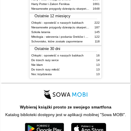
Harry Potter i Zakon Feniksa
1661
Niesamowite przygody dziesięciu skarpetek (czterech prawych i sześciu lewych)
1648
Ostatnie 12 miesięcy
Chłopki : opowieść o naszych babkach
222
Niesamowite przygody dziesięciu skarpetek (czterech prawych i sześciu lewych)
187
Szkoła latania
145
Mitologia : wierzenia i podania Greków i Rzymian
122
Schronisko, które zostało zapomniane
118
Ostatnie 30 dni
Chłopki : opowieść o naszych babkach
16
Do trzech razy serce
14
Nie kłam
13
Do trzech razy miłość
13
Noc trzydziesta
13
Wybieraj książki prosto ze swojego smartfona
Katalog biblioteki dostępny jest w aplikacji mobilnej "Sowa MOBI".