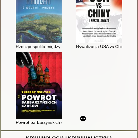
Rzeczpospolita między lądem a morzem : o wojnie i pokoju
Rywalizacja USA vs Chiny i resz
Powrót barbarzyńskich czasów : o zaślepieniu Zachodu i nieodr