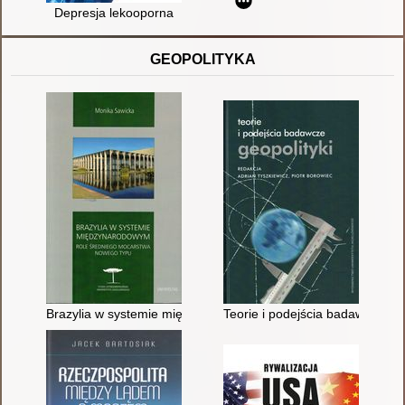
Depresja lekooporna
GEOPOLITYKA
Brazylia w systemie międzynarodowym : role średniego moca
Teorie i podejścia badawcze geo