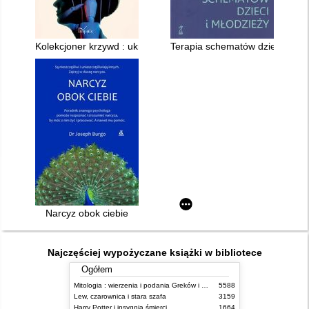
Kolekcjoner krzywd : ukryty narcyzm a miłość i seksualność
Terapia schematów dzieci i mło
Narcyz obok ciebie
Najczęściej wypożyczane książki w bibliotece
Ogółem
Mitologia : wierzenia i podania Greków i Rzymian
5588
Lew, czarownica i stara szafa
3159
Harry Potter i insygnia śmierci
1664