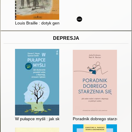
Louis Braille : dotyk geniuszu. T. 3
DEPRESJA
W pułapce myśli : jak skutecznie poradzić sobie z depresją, st
Poradnik dobrego starzenia się 