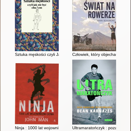
Sztuka męskości czyli Jak nie być chu*em
Człowiek, który objechał świat 
Ninja : 1000 lat wojowników cienia
Ultramaratończyk : poza granic