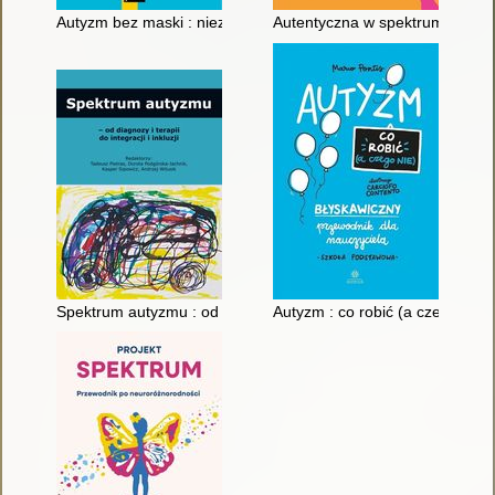
Autyzm bez maski : nieznane oblicza neuroróżnorodności
Autentyczna w spektrum
Spektrum autyzmu : od diagnozy i terapii do integracji i inkluzji
Autyzm : co robić (a czego nie)