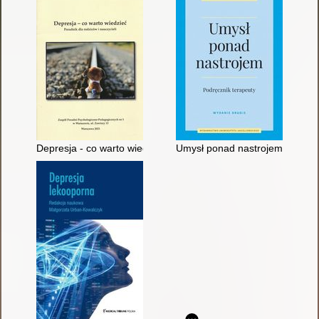
Depresja - co warto wiedzieć : poradnik dla rodziców i nauczyci
Umysł ponad nastrojem : podrę