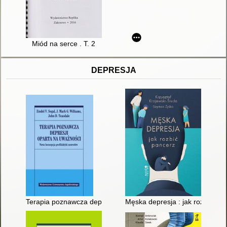
Miód na serce . T. 2
DEPRESJA
Terapia poznawcza depresji oparta na uważności : nowa koncep
Męska depresja : jak rozbić pa