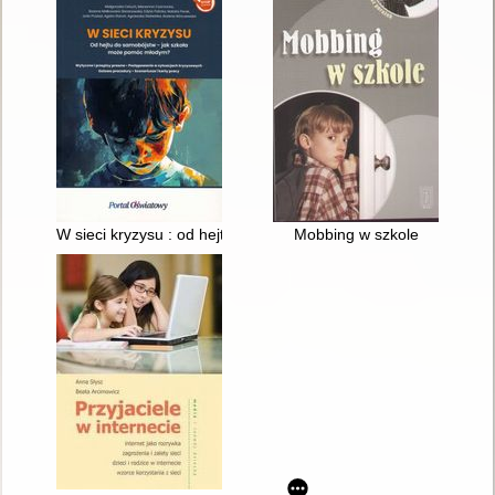
W sieci kryzysu : od hejtu do samobójstw - jak szkoła może 
Mobbing w szkole