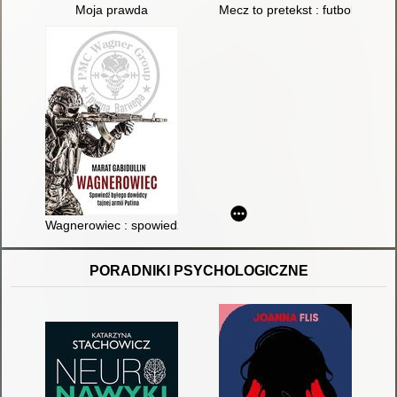
Moja prawda
Mecz to pretekst : futbol, wojna,
Wagnerowiec : spowiedź byłego dowódcy tajnej armii Putina
PORADNIKI PSYCHOLOGICZNE