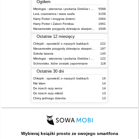
Ogółem
Mitologia : wierzenia i podania Greków i Rzymian
5588
Lew, czarownica i stara szafa
3159
Harry Potter i insygnia śmierci
1664
Harry Potter i Zakon Feniksa
1661
Niesamowite przygody dziesięciu skarpetek (czterech prawych i sześciu lewych)
1648
Ostatnie 12 miesięcy
Chłopki : opowieść o naszych babkach
222
Niesamowite przygody dziesięciu skarpetek (czterech prawych i sześciu lewych)
187
Szkoła latania
145
Mitologia : wierzenia i podania Greków i Rzymian
122
Schronisko, które zostało zapomniane
118
Ostatnie 30 dni
Chłopki : opowieść o naszych babkach
16
Nie kłam
14
Do trzech razy serce
14
Do trzech razy miłość
13
Chiny jednego dziecka
13
Wybieraj książki prosto ze swojego smartfona