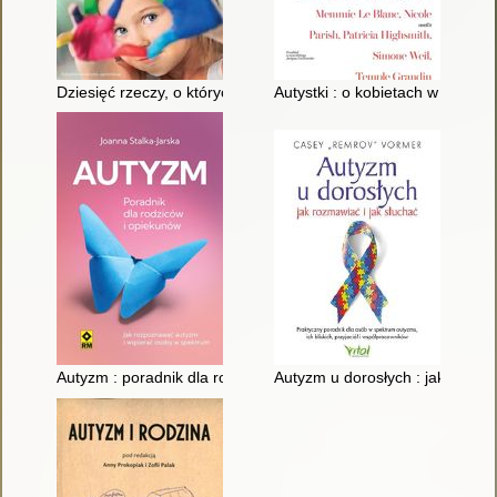
Dziesięć rzeczy, o których chciałoby ci powiedzieć dziecko z 
Autystki : o kobietach w spektr
Autyzm : poradnik dla rodziców i opiekunów
Autyzm u dorosłych : jak rozmaw