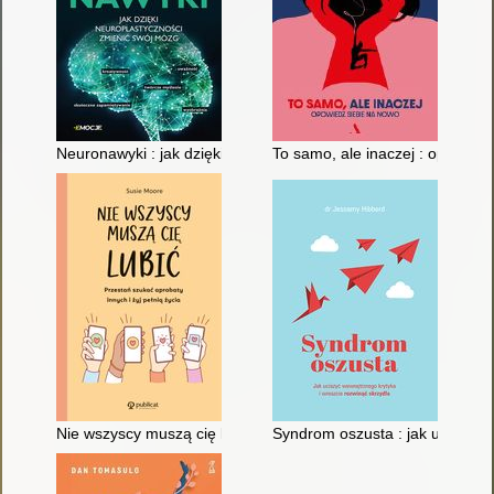
Neuronawyki : jak dzięki neuroplastyczności zmienić swój móz
To samo, ale inaczej : opowied
Nie wszyscy muszą cię lubić : przestań szukać aprobaty innych i
Syndrom oszusta : jak uciszyć 