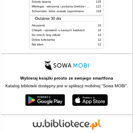
Szkoła latania
145
Mitologia : wierzenia i podania Greków i Rzymian
122
Schronisko, które zostało zapomniane
118
Ostatnie 30 dni
Akuszerki
16
Chłopki : opowieść o naszych babkach
16
Do trzech razy miłość
14
Dobra koleżanka
12
Nie kłam
12
Wybieraj książki prosto ze swojego smartfona
Katalog biblioteki dostępny jest w aplikacji mobilnej "Sowa MOBI".