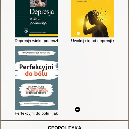
Depresja wieku podeszłego
Uwolnij się od depresji raz na 
Perfekcyjni do bólu : jak uwolnić się od perfekcjonizmu masku
GEOPOLITYKA