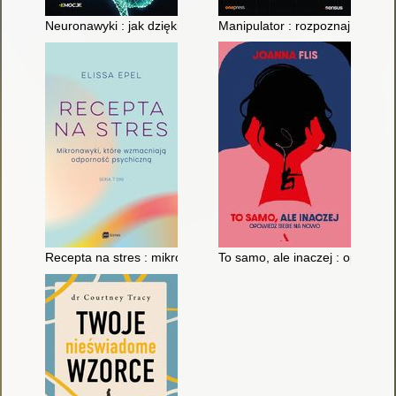
Neuronawyki : jak dzięki neuroplastyczności zmienić swój móz
Manipulator : rozpoznaj, kto to
Recepta na stres : mikronawyki, które wzmacniają odporność 
To samo, ale inaczej : opowied