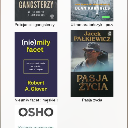
Policjanci i gangsterzy : kulisy śledztw i tajemnice CBŚ
Ultramaratończyk : poza granic
Nie)miły facet : męskie spojrzenie na miłość, seks i związki
Pasja życia