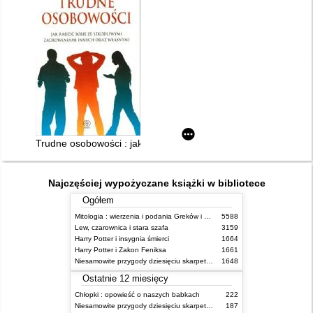
Trudne osobowości : jak radzić sobie ze szkodliwymi zachowa
Najczęściej wypożyczane książki w bibliotece
Ogółem
Mitologia : wierzenia i podania Greków i Rzymian
5588
Lew, czarownica i stara szafa
3159
Harry Potter i insygnia śmierci
1664
Harry Potter i Zakon Feniksa
1661
Niesamowite przygody dziesięciu skarpetek (czterech prawych i sześciu lewych)
1648
Ostatnie 12 miesięcy
Chłopki : opowieść o naszych babkach
222
Niesamowite przygody dziesięciu skarpetek (czterech prawych i sześciu lewych)
187