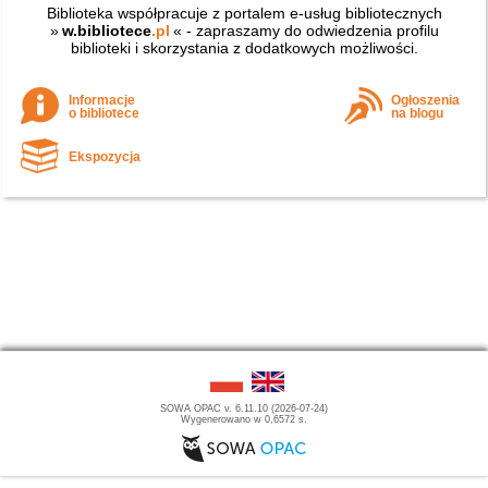
Biblioteka współpracuje z portalem e-usług bibliotecznych
»
w.bibliotece
.pl
« - zapraszamy do odwiedzenia profilu
biblioteki i skorzystania z dodatkowych możliwości.
Informacje
Ogłoszenia
o bibliotece
na blogu
Ekspozycja
SOWA OPAC v. 6.11.10 (2026-07-24)
Wygenerowano w 0,6572 s.