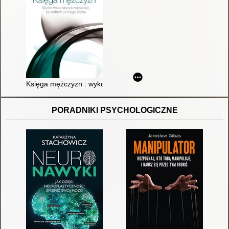
Księga mężczyzn : wykorzystaj "kryzys męskości", by odkryć 
PORADNIKI PSYCHOLOGICZNE