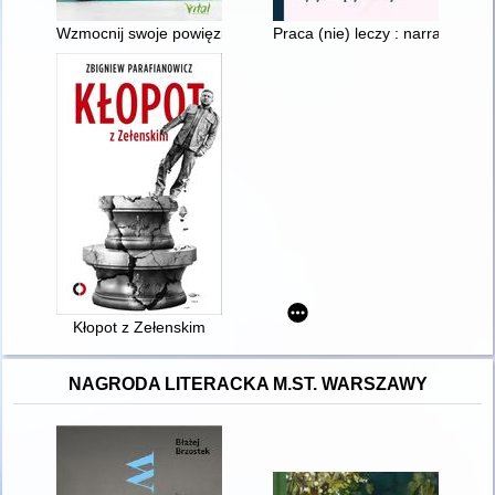
Wzmocnij swoje powięzi : skuteczny program, dzięki któremu sa
Praca (nie) leczy : narracje b
Kłopot z Zełenskim
NAGRODA LITERACKA M.ST. WARSZAWY