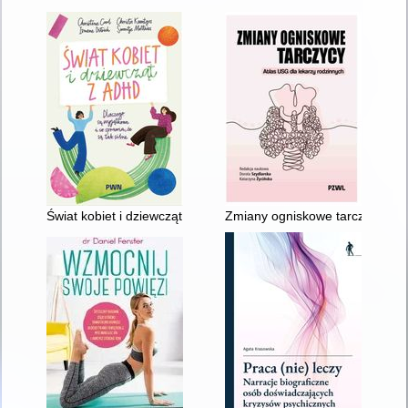
Świat kobiet i dziewcząt z ADHD : dlaczego są wyjątkowe i co s
Zmiany ogniskowe tarczycy : at