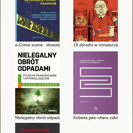
e-Crime scene : dowody w ujęciu kryminalistyczno-prawnym
18 zbrodni w miniaturze : niezn
Nielegalny obrót odpadami : studium prawnokarne i kryminolo
Kobieta jako ofiara zabójstwa :