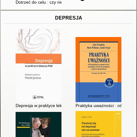
Dotrzeć do celu : czy niewidomy może zostać prezydentem?. T
DEPRESJA
Depresja w praktyce lekarza POZ
Praktyka uważności : ośmiotygo