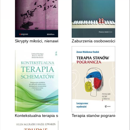
Skrypty miłości, nienawiści i lęku u osób antyspołecznych
Zaburzenia osobowości : Czy m
Kontekstualna terapia schematów : integracyjne podejście do 
Terapia stanów pogranicza : l