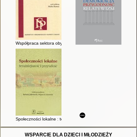
Współpraca sektora obywatelskiego z administracją publiczną
Społeczności lokalne : teraźniejszość i przyszłość
WSPARCIE DLA DZIECI I MŁODZIEŻY