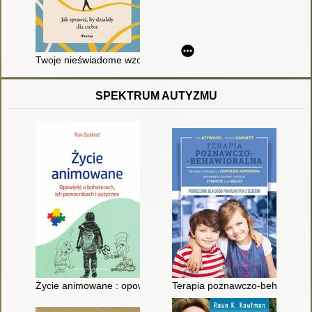
Twoje nieświadome wzorce : jak sprawić, by działały dla ciebie
SPEKTRUM AUTYZMU
Życie animowane : opowieść o bohaterach, ich pomocnikach i
Terapia poznawczo-behawioralna