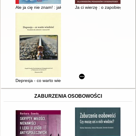
Ale ja cię nie znam! : jak odmawiać obcym
Ja ci wierzę : o zapobieganiu 
Depresja - co warto wiedzieć : poradnik dla rodziców i nauczyci
ZABURZENIA OSOBOWOŚCI