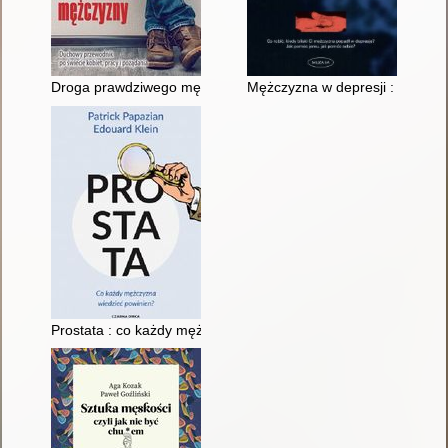
Droga prawdziwego mężczyzny : duchowy przewodnik po świeci
Mężczyzna w depresji : co robi
Prostata : co każdy mężczyzna wiedzieć powinien