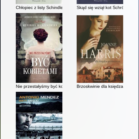
Chłopiec z listy Schindlera
Skąd się wziął kot Schrödingera
Nie przestałyśmy być kobietami
Brzoskwinie dla księdza probos