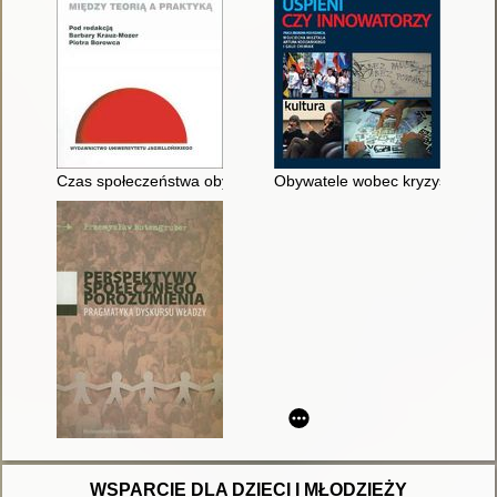
Czas społeczeństwa obywatelskiego : między teorią a praktyką
Obywatele wobec kryzysu : uśpi
WSPARCIE DLA DZIECI I MŁODZIEŻY