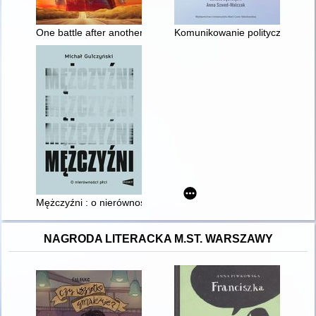
One battle after another = Jedna bitwa po drugiej
Komunikowanie polityczne w p
Mężczyźni : o nierówności płci
NAGRODA LITERACKA M.ST. WARSZAWY