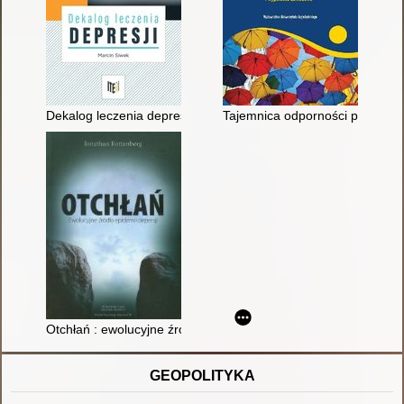
Dekalog leczenia depresji : poradnik lekarza praktyka
Tajemnica odporności psychiczn
Otchłań : ewolucyjne źródła epidemii depresji
GEOPOLITYKA