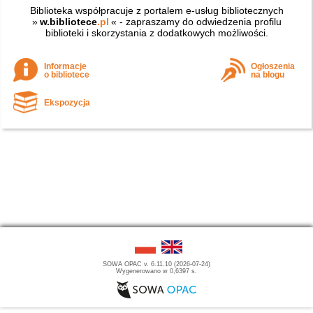
Biblioteka współpracuje z portalem e-usług bibliotecznych
»
w.bibliotece
.pl
« - zapraszamy do odwiedzenia profilu
biblioteki i skorzystania z dodatkowych możliwości.
Informacje
Ogłoszenia
o bibliotece
na blogu
Ekspozycja
SOWA OPAC v. 6.11.10 (2026-07-24)
Wygenerowano w 0,6397 s.