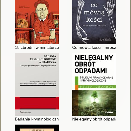
18 zbrodni w miniaturze : nieznana historia Frances Glessner 
Co mówią kości : mroczne taje
Badania kryminologiczne a praktyka : perspektywa krajowa i mi
Nielegalny obrót odpadami : st