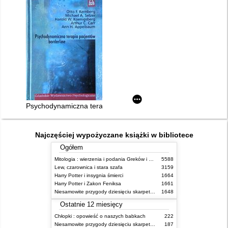
Psychodynamiczna terapia pacjentów borderline
Najczęściej wypożyczane książki w bibliotece
Ogółem
Mitologia : wierzenia i podania Greków i Rzymian
5588
Lew, czarownica i stara szafa
3159
Harry Potter i insygnia śmierci
1664
Harry Potter i Zakon Feniksa
1661
Niesamowite przygody dziesięciu skarpetek (czterech prawych i sześciu lewych)
1648
Ostatnie 12 miesięcy
Chłopki : opowieść o naszych babkach
222
Niesamowite przygody dziesięciu skarpetek (czterech prawych i sześciu lewych)
187