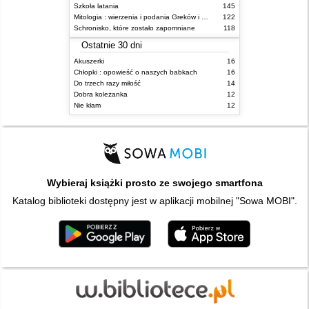
Szkoła latania
145
Mitologia : wierzenia i podania Greków i Rzymian
122
Schronisko, które zostało zapomniane
118
Ostatnie 30 dni
Akuszerki
16
Chłopki : opowieść o naszych babkach
16
Do trzech razy miłość
14
Dobra koleżanka
12
Nie kłam
12
Wybieraj książki prosto ze swojego smartfona
Katalog biblioteki dostępny jest w aplikacji mobilnej "Sowa MOBI".