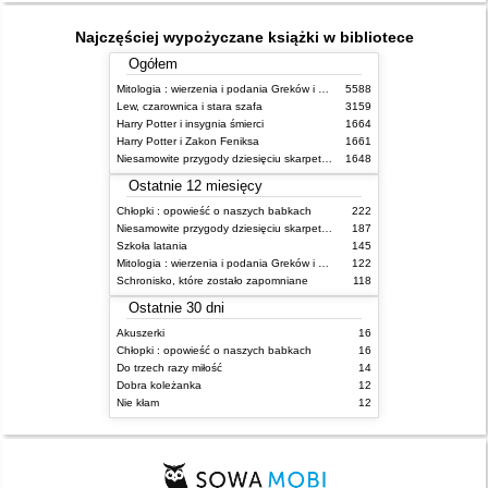
Najczęściej wypożyczane książki w bibliotece
Ogółem
Mitologia : wierzenia i podania Greków i Rzymian
5588
Lew, czarownica i stara szafa
3159
Harry Potter i insygnia śmierci
1664
Harry Potter i Zakon Feniksa
1661
Niesamowite przygody dziesięciu skarpetek (czterech prawych i sześciu lewych)
1648
Ostatnie 12 miesięcy
Chłopki : opowieść o naszych babkach
222
Niesamowite przygody dziesięciu skarpetek (czterech prawych i sześciu lewych)
187
Szkoła latania
145
Mitologia : wierzenia i podania Greków i Rzymian
122
Schronisko, które zostało zapomniane
118
Ostatnie 30 dni
Akuszerki
16
Chłopki : opowieść o naszych babkach
16
Do trzech razy miłość
14
Dobra koleżanka
12
Nie kłam
12