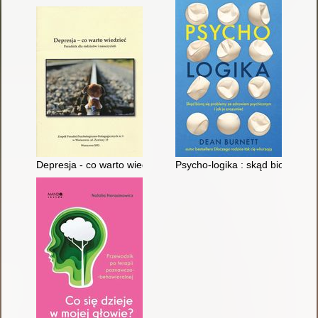
Depresja - co warto wiedzieć : poradnik dla rodziców i nauczyci
Psycho-logika : skąd biorą się