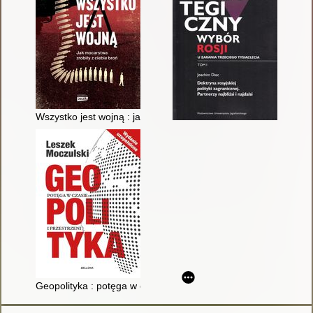
Wszystko jest wojną : jak mocarstwa zrobiły z ciebie broń
Geopolityka : potęga w czasie i przestrzeni