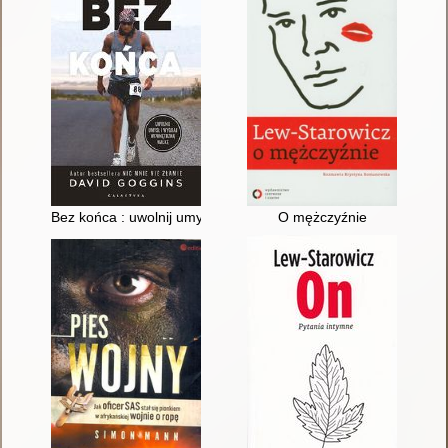
Bez końca : uwolnij umysł i wygraj wewnętrzną walkę
O mężczyźnie