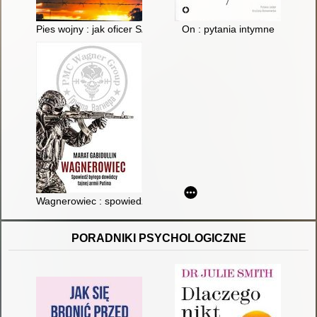
Pies wojny : jak oficer SAS stał się pionkiem w afrykańskiej woj
On : pytania intymne
Wagnerowiec : spowiedź byłego dowódcy tajnej armii Putina
PORADNIKI PSYCHOLOGICZNE