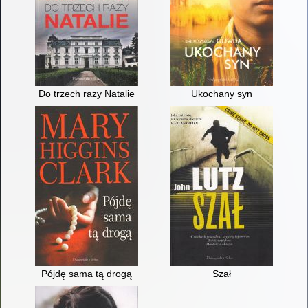
Do trzech razy Natalie
Ukochany syn
Pójdę sama tą drogą
Szał