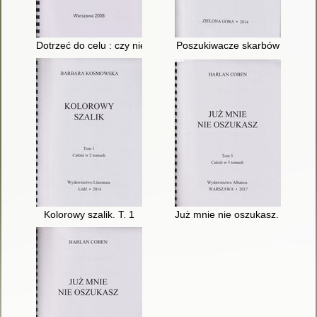
Dotrzeć do celu : czy niewidomy może zostać prezydentem?. T
Poszukiwacze skarbów
Kolorowy szalik. T. 1
Już mnie nie oszukasz. T. 5