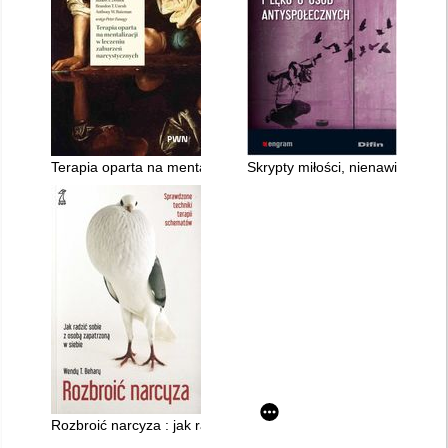
Terapia oparta na mentalizacji w leczeniu zaburzeń narcystyc
Skrypty miłości, nienawiści i l
Rozbroić narcyza : jak radzić sobie z osobą zapatrzoną w sieb