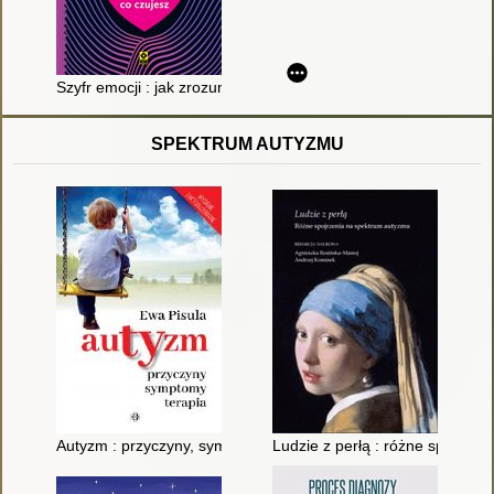
Szyfr emocji : jak zrozumieć to, co czujesz
SPEKTRUM AUTYZMU
Autyzm : przyczyny, symptomy, terapia
Ludzie z perłą : różne spojrze