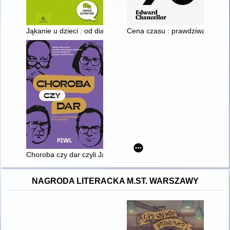
Jąkanie u dzieci : od diagnozy do skutecznej interwencji
Cena czasu : prawdziwa histori
Choroba czy dar czyli Jak mówimy o starości
NAGRODA LITERACKA M.ST. WARSZAWY