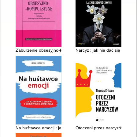
Zaburzenie obsesyjno-kompulsyjne : rozpoznawanie, etiologia
Narcyz : jak nie dać się skrzywd
Na huśtawce emocji : jak rozmawiać z bliskimi z osobowością b
Otoczeni przez narcyzów : jak o