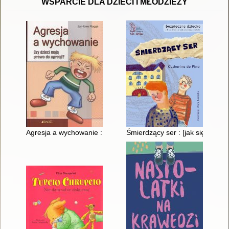
WSPARCIE DLA DZIECI I MŁODZIEŻY
Agresja a wychowanie : czy dzieci mają prawo do agresji?
Śmierdzący ser : [jak się broni