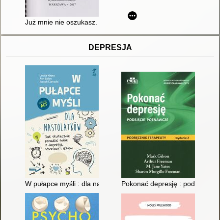
Już mnie nie oszukasz. T. 1
DEPRESJA
W pułapce myśli : dla nastolatków : jak skutecznie poradzić sob
Pokonać depresję : podejście p