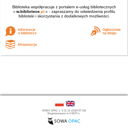
Biblioteka współpracuje z portalem e-usług bibliotecznych
»
w.bibliotece
.pl
« - zapraszamy do odwiedzenia profilu
biblioteki i skorzystania z dodatkowych możliwości.
Informacje
Ogłoszenia
o bibliotece
na blogu
Ekspozycja
SOWA OPAC v. 6.11.10 (2026-07-24)
Wygenerowano w 0,6870 s.