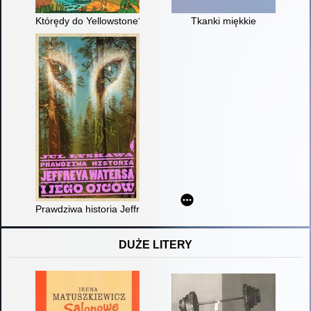
Którędy do Yellowstone? : dzika podróż po parkach narodowy
Tkanki miękkie
Prawdziwa historia Jeffreya Watersa i jego ojców
DUŻE LITERY