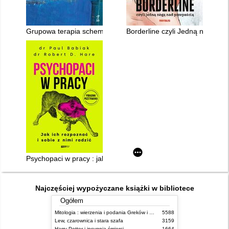
Grupowa terapia schematów w leczeniu bordeline
Borderline czyli Jedną nogą na
Psychopaci w pracy : jak ich rozpoznać i sobie z nimi radzić
Najczęściej wypożyczane książki w bibliotece
Ogółem
Mitologia : wierzenia i podania Greków i Rzymian
5588
Lew, czarownica i stara szafa
3159
Harry Potter i insygnia śmierci
1664