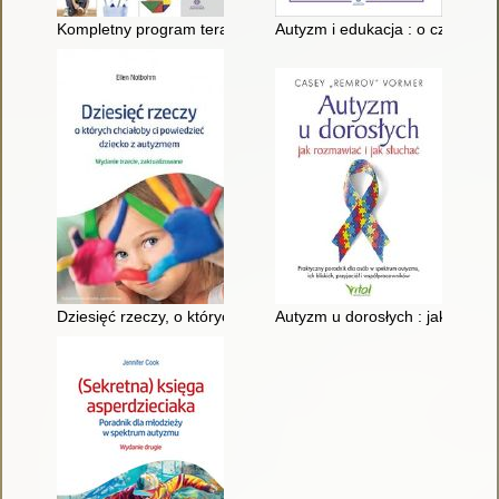
Kompletny program terapii SAZ dla osób z zaburzeniami ze sp
Autyzm i edukacja : o czym powi
Dziesięć rzeczy, o których chciałoby ci powiedzieć dziecko z 
Autyzm u dorosłych : jak rozmaw