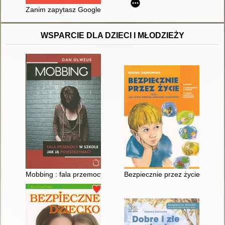
Zanim zapytasz Google'a : 15 lekcji świadomego obywatela
WSPARCIE DLA DZIECI I MŁODZIEŻY
Mobbing : fala przemocy w szkole jak ją powstrzymać?
Bezpiecznie przez życie czyli 