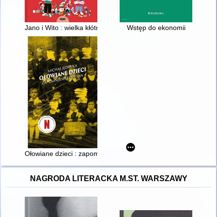
Jano i Wito : wielka kłótnia
Wstęp do ekonomii
Ołowiane dzieci : zapomniana epidemia
NAGRODA LITERACKA M.ST. WARSZAWY