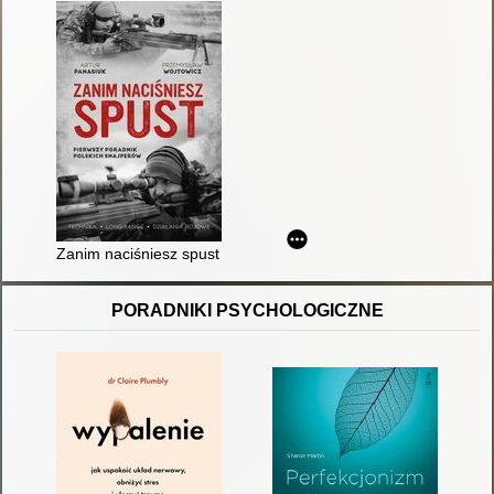
Zanim naciśniesz spust : pierwszy poradnik polskich snajperó
PORADNIKI PSYCHOLOGICZNE