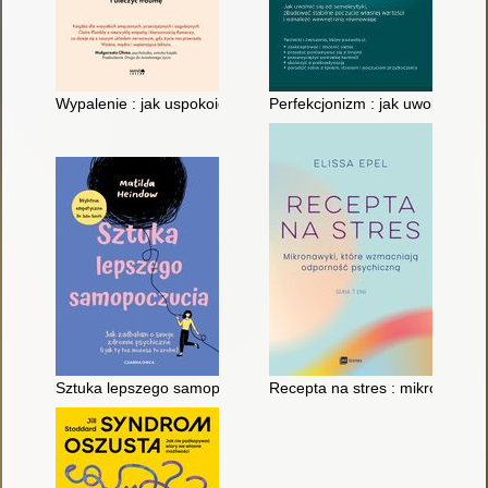
Wypalenie : jak uspokoić układ nerwowy, obniżyć stres i ulecz
Perfekcjonizm : jak uwolnić si
Sztuka lepszego samopoczucia : jak zadbałam o swoje zdrowie p
Recepta na stres : mikronawyki