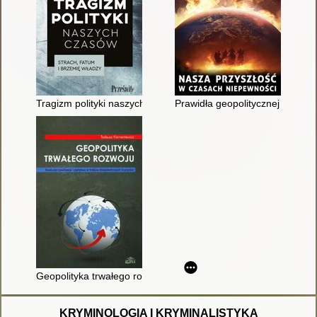
Tragizm polityki naszych czasów : strach, fatum i brzemię wład
Prawidła geopolitycznej gry o 
Geopolityka trwałego rozwoju : ewolucja cywilizacji i państwa 
KRYMINOLOGIA I KRYMINALISTYKA