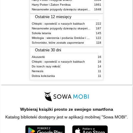
Harry Potter i Zakon Feniksa
1661
Niesamowite przygody dziesięciu skarpetek (czterech prawych i sześciu lewych)
1648
Ostatnie 12 miesięcy
Chłopki : opowieść o naszych babkach
222
Niesamowite przygody dziesięciu skarpetek (czterech prawych i sześciu lewych)
187
Szkoła latania
145
Mitologia : wierzenia i podania Greków i Rzymian
122
Schronisko, które zostało zapomniane
118
Ostatnie 30 dni
Akuszerki
16
Chłopki : opowieść o naszych babkach
16
Do trzech razy miłość
14
Nemezis
11
Dobra koleżanka
11
Wybieraj książki prosto ze swojego smartfona
Katalog biblioteki dostępny jest w aplikacji mobilnej "Sowa MOBI".