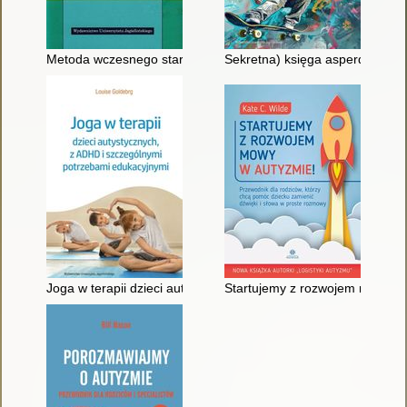
Metoda wczesnego startu dla dziecka z autyzmem (ESDM) : ja
Sekretna) księga asperdzieciak
Joga w terapii dzieci autystycznych, z ADHD i szczególnymi p
Startujemy z rozwojem mowy w a