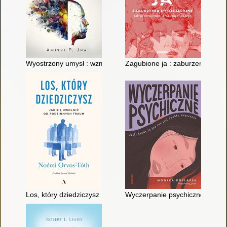
Wyostrzony umysł : wzmocnij swoją uwagę i koncentrację dzi
Zagubione ja : zaburzenia dysoc
Los, który dziedziczysz : jak się uwolnić od rodzinnych traum
Wyczerpanie psychiczne czyli Ki