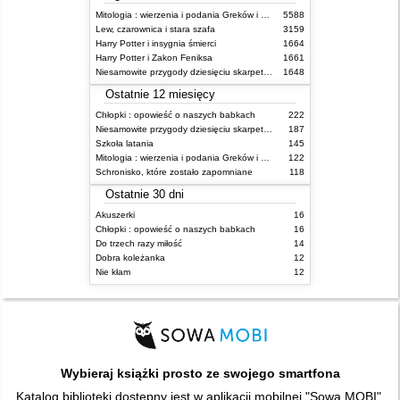
Mitologia : wierzenia i podania Greków i Rzymian
5588
Lew, czarownica i stara szafa
3159
Harry Potter i insygnia śmierci
1664
Harry Potter i Zakon Feniksa
1661
Niesamowite przygody dziesięciu skarpetek (czterech prawych i sześciu lewych)
1648
Ostatnie 12 miesięcy
Chłopki : opowieść o naszych babkach
222
Niesamowite przygody dziesięciu skarpetek (czterech prawych i sześciu lewych)
187
Szkoła latania
145
Mitologia : wierzenia i podania Greków i Rzymian
122
Schronisko, które zostało zapomniane
118
Ostatnie 30 dni
Akuszerki
16
Chłopki : opowieść o naszych babkach
16
Do trzech razy miłość
14
Dobra koleżanka
12
Nie kłam
12
Wybieraj książki prosto ze swojego smartfona
Katalog biblioteki dostępny jest w aplikacji mobilnej "Sowa MOBI".