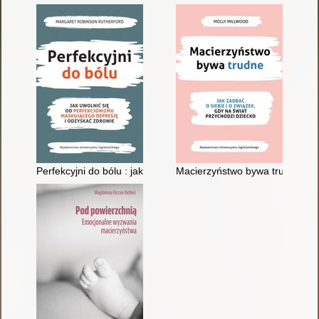
Perfekcyjni do bólu : jak uwolnić się od perfekcjonizmu masku
Macierzyństwo bywa trudne : jak