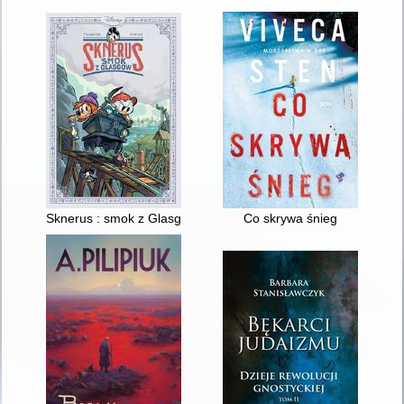
Sknerus : smok z Glasgow
Co skrywa śnieg