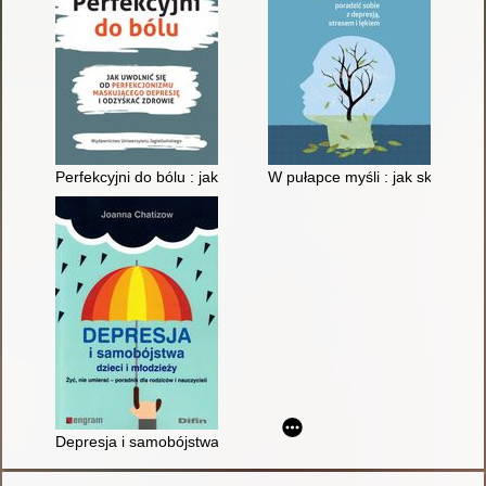
Perfekcyjni do bólu : jak uwolnić się od perfekcjonizmu masku
W pułapce myśli : jak skuteczni
Depresja i samobójstwa dzieci i młodzieży : żyć, nie umierać - 