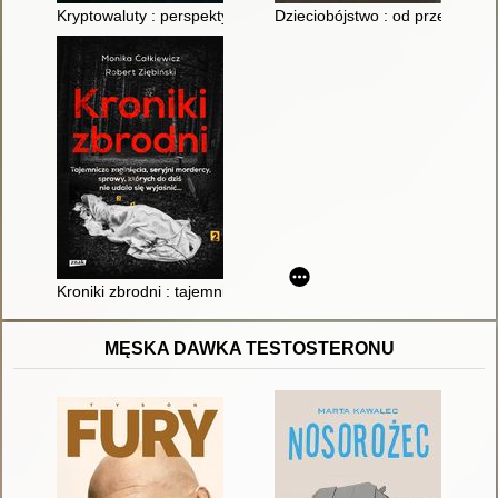
Kryptowaluty : perspektywa kryminologiczna i kryminalistyczna
Dzieciobójstwo : od przepisu p
Kroniki zbrodni : tajemnicze zaginięcia, seryjni mordercy, spra
MĘSKA DAWKA TESTOSTERONU