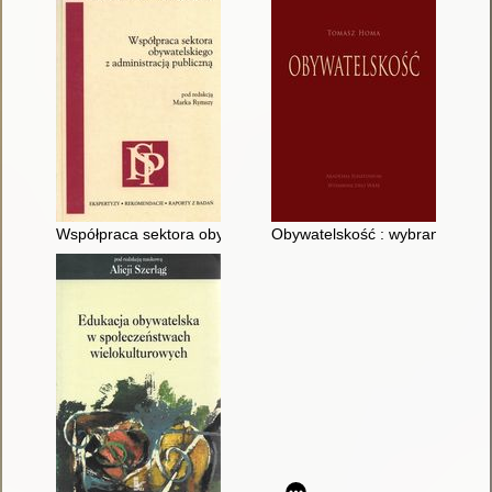
Współpraca sektora obywatelskiego z administracją publiczną
Obywatelskość : wybrane europe