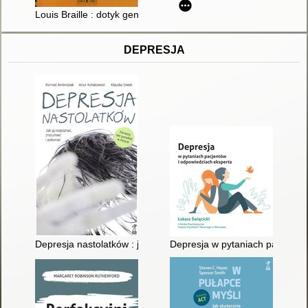
Louis Braille : dotyk geniuszu. T. 1
DEPRESJA
Depresja nastolatków : jak ją rozpoznać, zrozumieć i pokonać
Depresja w pytaniach pacjentów