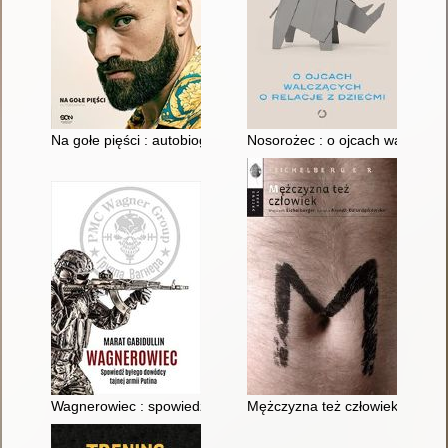
Na gołe pięści : autobiografia
Nosorożec : o ojcach walczących
Wagnerowiec : spowiedź byłego dowódcy tajnej armii Putina
Mężczyzna też człowiek