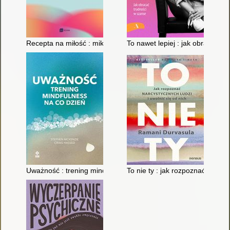
Recepta na miłość : mikronawyki, które kształtują udany związ
To nawet lepiej : jak obracać t
Uważność : trening mindfulness na co dzień
To nie ty : jak rozpoznać narcys