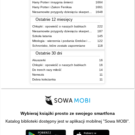
Harry Potter i insygnia śmierci
1664
Harry Potter i Zakon Feniksa
1661
Niesamowite przygody dziesięciu skarpetek (czterech prawych i sześciu lewych)
1648
Ostatnie 12 miesięcy
Chłopki : opowieść o naszych babkach
222
Niesamowite przygody dziesięciu skarpetek (czterech prawych i sześciu lewych)
187
Szkoła latania
145
Mitologia : wierzenia i podania Greków i Rzymian
122
Schronisko, które zostało zapomniane
118
Ostatnie 30 dni
Akuszerki
16
Chłopki : opowieść o naszych babkach
16
Do trzech razy miłość
14
Nemezis
11
Dobra koleżanka
11
Wybieraj książki prosto ze swojego smartfona
Katalog biblioteki dostępny jest w aplikacji mobilnej "Sowa MOBI".