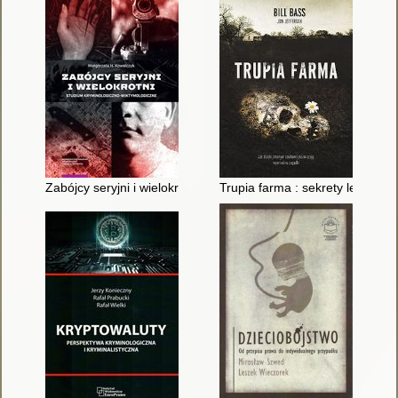
Zabójcy seryjni i wielokrotni : studium kryminologiczno-wiktym
Trupia farma : sekrety legenda