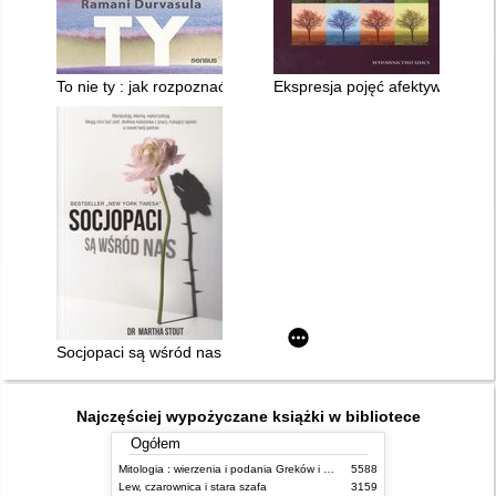
To nie ty : jak rozpoznać narcystycznych ludzi i uwolnić się od 
Ekspresja pojęć afektywnych w
Socjopaci są wśród nas : ludzie bez sumienia kontra reszta św
Najczęściej wypożyczane książki w bibliotece
Ogółem
Mitologia : wierzenia i podania Greków i Rzymian
5588
Lew, czarownica i stara szafa
3159