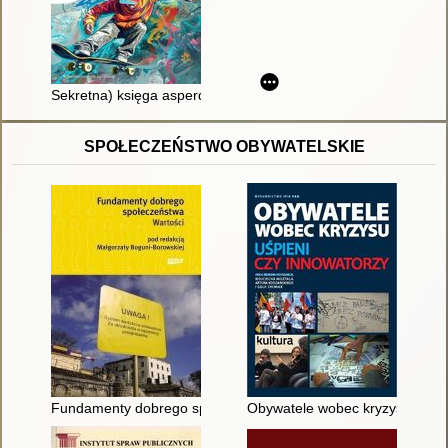
Sekretna) księga asperdzieciaka : poradnik dla młodzieży w 
SPOŁECZEŃSTWO OBYWATELSKIE
Fundamenty dobrego społeczeństwa : wartości
Obywatele wobec kryzysu : uśpi