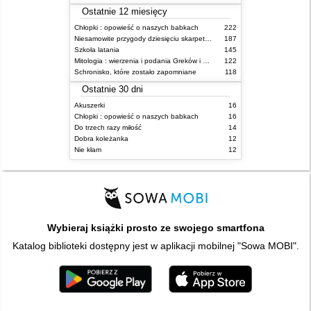
Ostatnie 12 miesięcy
Chłopki : opowieść o naszych babkach
222
Niesamowite przygody dziesięciu skarpetek (czterech prawych i sześciu lewych)
187
Szkoła latania
145
Mitologia : wierzenia i podania Greków i Rzymian
122
Schronisko, które zostało zapomniane
118
Ostatnie 30 dni
Akuszerki
16
Chłopki : opowieść o naszych babkach
16
Do trzech razy miłość
14
Dobra koleżanka
12
Nie kłam
12
Wybieraj książki prosto ze swojego smartfona
Katalog biblioteki dostępny jest w aplikacji mobilnej "Sowa MOBI".