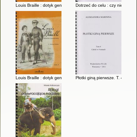
Louis Braille : dotyk geniuszu. T. 4
Dotrzeć do celu : czy niewidom
Louis Braille : dotyk geniuszu. T. 3
Płotki giną pierwsze. T. 4