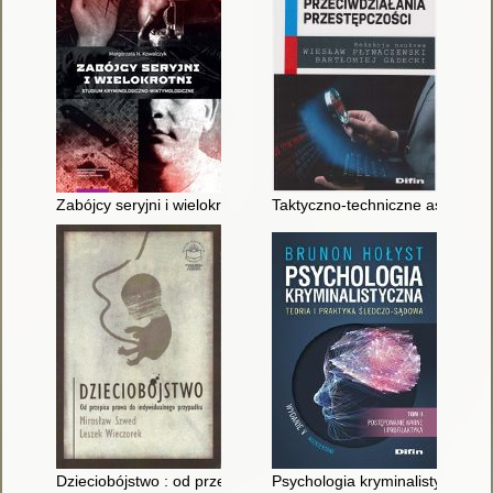
Zabójcy seryjni i wielokrotni : studium kryminologiczno-wiktym
Taktyczno-techniczne aspekty p
Dzieciobójstwo : od przepisu prawa do indywidualnego przypa
Psychologia kryminalistyczna : t