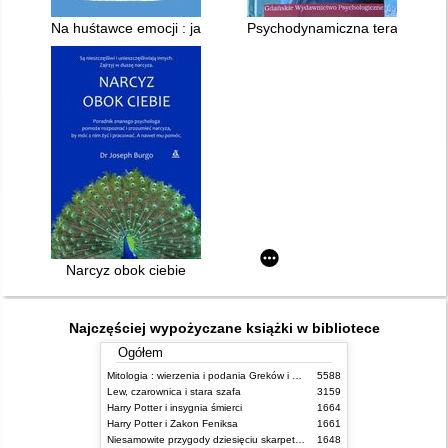
Na huśtawce emocji : jak rozmawiać z bliskimi z osobowością b
Psychodynamiczna terapia pacj
Narcyz obok ciebie
Najczęściej wypożyczane książki w bibliotece
Ogółem
Mitologia : wierzenia i podania Greków i Rzymian
5588
Lew, czarownica i stara szafa
3159
Harry Potter i insygnia śmierci
1664
Harry Potter i Zakon Feniksa
1661
Niesamowite przygody dziesięciu skarpetek (czterech prawych i sześciu lewych)
1648