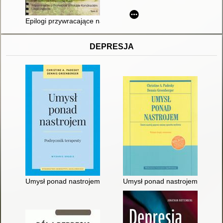
Epilogi przywracające nadzieję : wspomnienie o profesorze Wito
DEPRESJA
Umysł ponad nastrojem : podręcznik terapeuty
Umysł ponad nastrojem : zmień