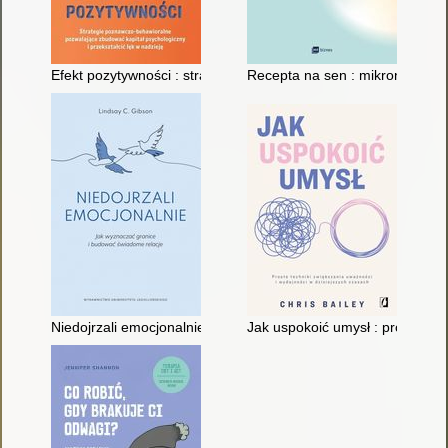
Efekt pozytywności : strategie poznawczo-behawioralne pozwala
Recepta na sen : mikronawyki, 
Niedojrzali emocjonalnie : jak wyznaczać granice i budować ś
Jak uspokoić umysł : proste tec