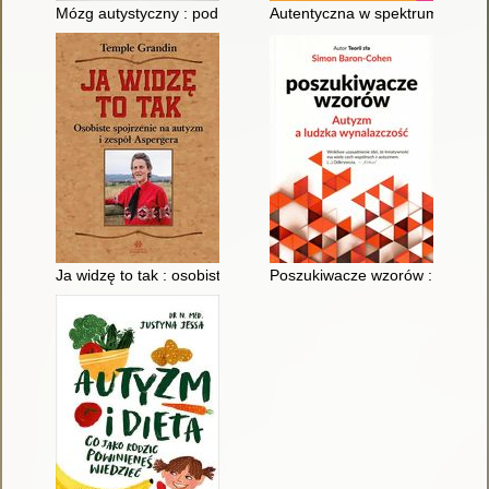
Mózg autystyczny : podróż w głąb niezwykłych umysłów
Autentyczna w spektrum
Ja widzę to tak : osobiste spojrzenie na autyzm i zespół Asper
Poszukiwacze wzorów : autyzm