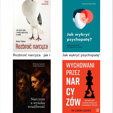
Rozbroić narcyza : jak radzić sobie z osobą zapatrzoną w sieb
Jak wykryć psychopatę? : rozpo