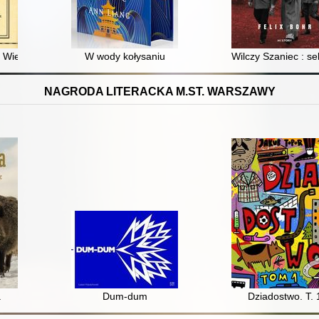
ak Wielka Brytania rywalizowała ze Stanami Zjednoczonymi o dominację
W wody kołysaniu
Wilczy Szaniec : se
NAGRODA LITERACKA M.ST. WARSZAWY
a
Dum-dum
Dziadostwo. T. 