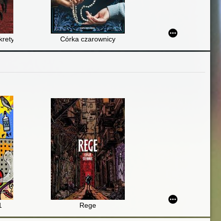
 na Bliskim Wschodzie
krety tajnej kwatery Hitlera na Mazurach
Córka czarownicy
1
Rege