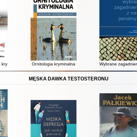
i kryminologicznej : stan badań w stulecie niepodległości
Ornitologia kryminalna
Wybrane zagadnien
MĘSKA DAWKA TESTOSTERONU