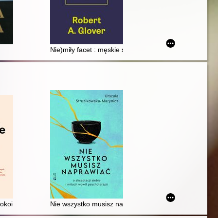
Nie)miły facet : męskie spojrzenie na miłość, seks i zwi
iebie, twoją rodzinę i świat
okoić układ nerwowy, obniżyć stres i uleczyć traumę
Nie wszystko musisz naprawiać : o akceptacji siebie i 