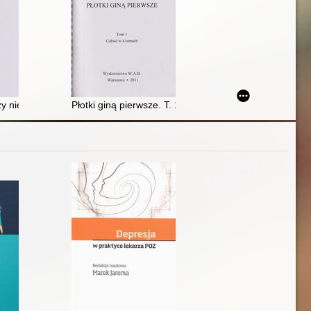
czy niewidomy może zostać prezydentem?. T. 1
Płotki giną pierwsze. T. 1