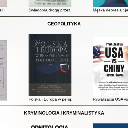
sją, stresem i lękiem : terapia ACT
ji : ścieżki do zdrowia
Świadomą drogą przez depresję : wolność od chronicz
Męska depresja : j
GEOPOLITYKA
Polska i Europa w perspektywie politologicznej : księ
Rywalizacja USA vs 
KRYMINOLOGIA I KRYMINALISTYKA