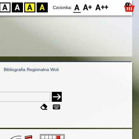
0
D
BW
YB
BY
F0
F1
F2
Czcionka:
Bibliografia Regionalna Woli