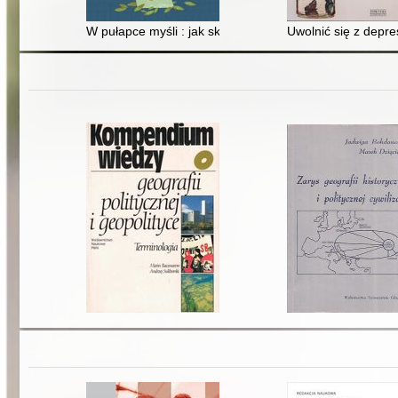
W pułapce myśli : jak skutecznie poradzić sobie z depre
Uwolnić się z depres