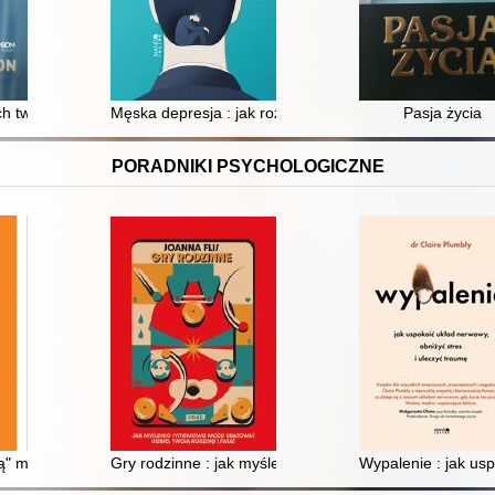
h twarzach : piłkarska historia Argentyny
Męska depresja : jak rozbić pancerz
Pasja życia
PORADNIKI PSYCHOLOGICZNE
ą" matką
Gry rodzinne : jak myślenie systemowe może uratować c
Wypalenie : jak usp