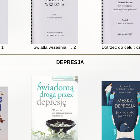
rze Witoldzie Kondrackim i jego świecie. T. 4
 1
Światła września. T. 2
Dotrzeć do celu : 
DEPRESJA