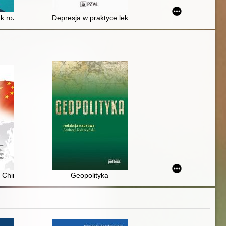
nego cierpienia
ak rozbić pancerz
Depresja w praktyce lekarza POZ
ga jubileuszowa dedykowana profesorowi Konstantemu Adamowi Wojtaszcz
Chiny i reszta świata
Geopolityka