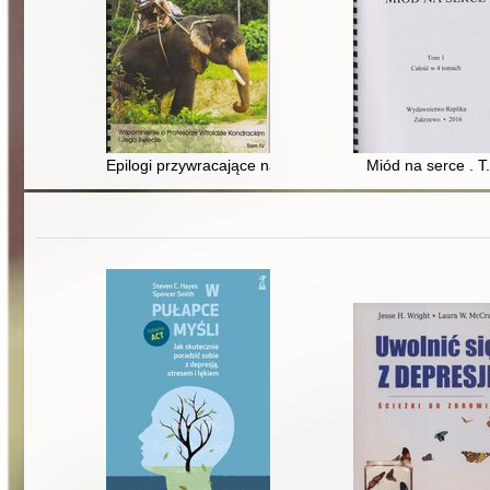
Epilogi przywracające nadzieję : wspomnienie o profeso
Miód na serce . T.