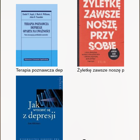
Terapia poznawcza depresji oparta na uważności : nowa koncep
Żyletkę zawsze noszę przy sobie