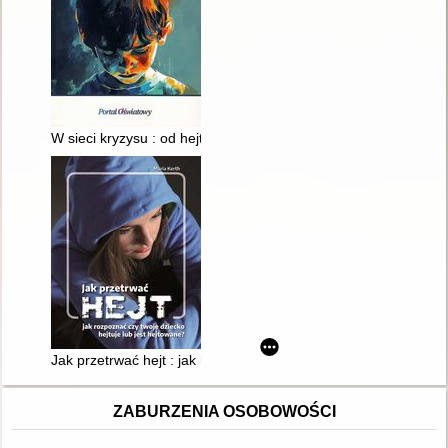
W sieci kryzysu : od hejtu do samobójstw - jak szkoła może 
Jak przetrwać hejt : jak rozpoznać, czy twoje dziecko hejtuje l
ZABURZENIA OSOBOWOŚCI