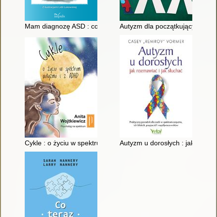
Mam diagnozę ASD : co to znaczy?
Autyzm dla początkujących
Cykle : o życiu w spektrum autyzmu i z ADHD
Autyzm u dorosłych : jak rozmaw