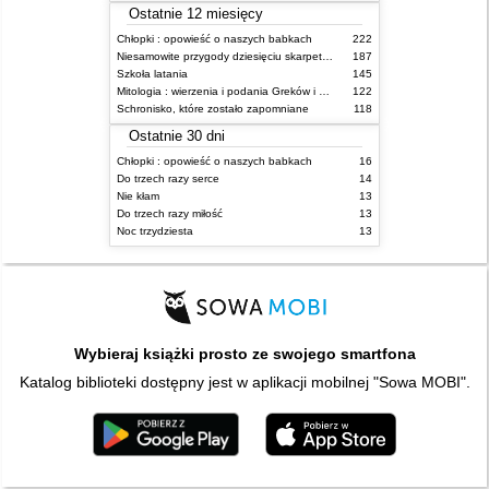
Ostatnie 12 miesięcy
Chłopki : opowieść o naszych babkach
222
Niesamowite przygody dziesięciu skarpetek (czterech prawych i sześciu lewych)
187
Szkoła latania
145
Mitologia : wierzenia i podania Greków i Rzymian
122
Schronisko, które zostało zapomniane
118
Ostatnie 30 dni
Chłopki : opowieść o naszych babkach
16
Do trzech razy serce
14
Nie kłam
13
Do trzech razy miłość
13
Noc trzydziesta
13
Wybieraj książki prosto ze swojego smartfona
Katalog biblioteki dostępny jest w aplikacji mobilnej "Sowa MOBI".