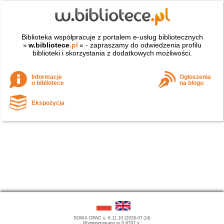
Biblioteka współpracuje z portalem e-usług bibliotecznych
»
w.bibliotece
.pl
« - zapraszamy do odwiedzenia profilu
biblioteki i skorzystania z dodatkowych możliwości.
Informacje
Ogłoszenia
o bibliotece
na blogu
Ekspozycja
SOWA OPAC v. 6.11.10 (2026-07-24)
Wygenerowano w 0,6797 s.