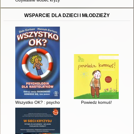
Obywatele wobec kryzysu : uśpieni czy innowatorzy : praca zb
WSPARCIE DLA DZIECI I MŁODZIEŻY
Wszystko OK? : psychologia dla nastolatków
Powiedz komuś!