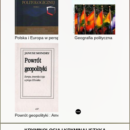
Polska i Europa w perspektywie politologicznej : księga jub
Geografia polityczna
Powrót geopolityki : Ameryka, Europa i Azja u progu XXI wieku