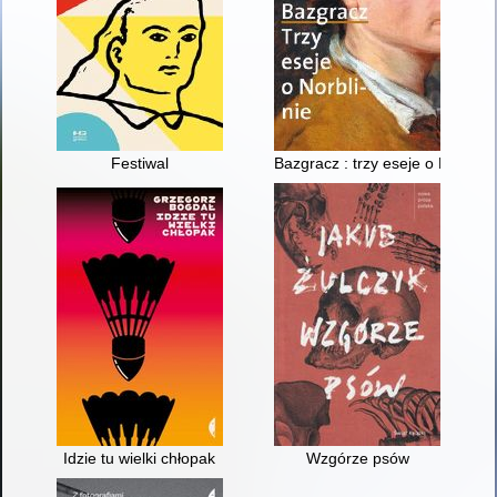
Festiwal
Bazgracz : trzy eseje o Norblini
Idzie tu wielki chłopak
Wzgórze psów