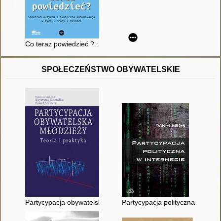
Co teraz powiedzieć ? : spektrum autyzmu a skuteczna komunika
SPOŁECZEŃSTWO OBYWATELSKIE
Partycypacja obywatelska młodzieży : teoria i praktyka
Partycypacja polityczna w intern