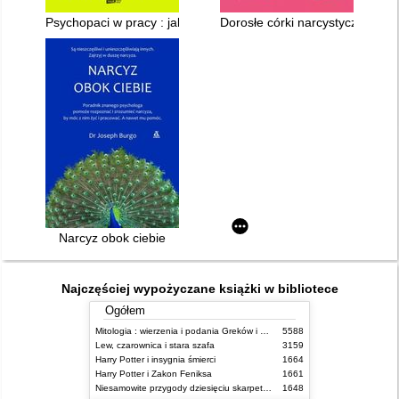
Psychopaci w pracy : jak ich rozpoznać i sobie z nimi radzić
Dorosłe córki narcystycznych mat
Narcyz obok ciebie
Najczęściej wypożyczane książki w bibliotece
Ogółem
Mitologia : wierzenia i podania Greków i Rzymian
5588
Lew, czarownica i stara szafa
3159
Harry Potter i insygnia śmierci
1664
Harry Potter i Zakon Feniksa
1661
Niesamowite przygody dziesięciu skarpetek (czterech prawych i sześciu lewych)
1648