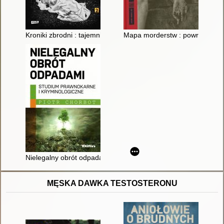
Kroniki zbrodni : tajemnicze zaginięcia, seryjni mordercy, spra
Mapa morderstw : powrót na miej
Nielegalny obrót odpadami : studium prawnokarne i kryminolo
MĘSKA DAWKA TESTOSTERONU