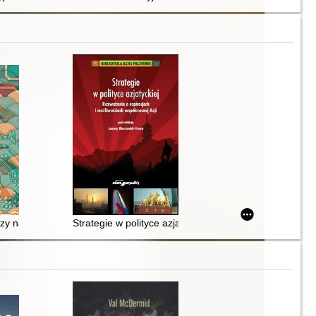
rzy naszą przyszłość
Strategie w polityce azjatyckiej : rozważania o aspirac