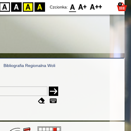
0
D
BW
YB
BY
F0
F1
F2
Czcionka:
Bibliografia Regionalna Woli