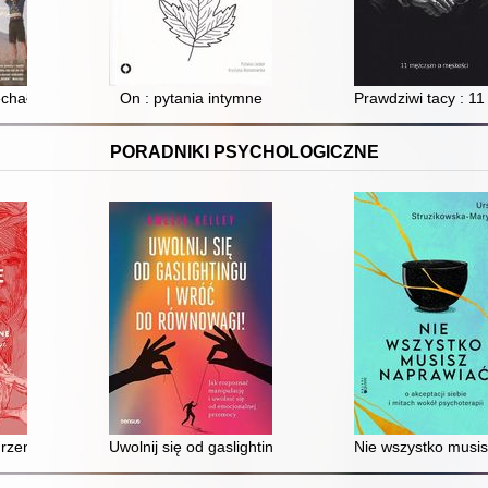
echał świat na rowerze
On : pytania intymne
Prawdziwi tacy : 1
PORADNIKI PSYCHOLOGICZNE
wój mózg
rzenia dysocjacyjne : jak je rozpoznać, zrozumieć i leczyć
Uwolnij się od gaslightingu i wróć do równowagi! : jak
Nie wszystko musisz