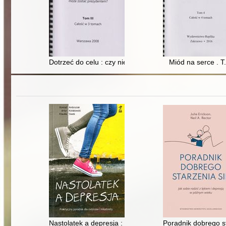
Dotrzeć do celu : czy niewidomy może zostać prezyden
Miód na serce . T.
Nastolatek a depresja : praktyczny poradnik dla rodzic
Poradnik dobrego st