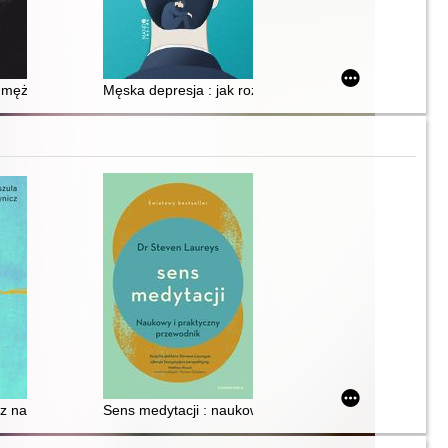
1 mężczyzn o męskości
Męska depresja : jak rozbić pancerz
 rozpoznać manipulację i uwolnić się od emocjonalnej przemocy
 naprawiać : o akceptacji siebie i mitach wokół psychoterapii
Sens medytacji : naukowy i praktyczny przewodnik