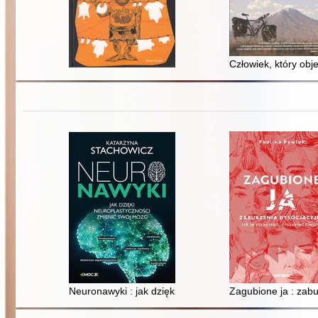
Człowiek, który obj
Neuronawyki : jak dzięki neuroplastyczności zmienić s
Zagubione ja : zabu