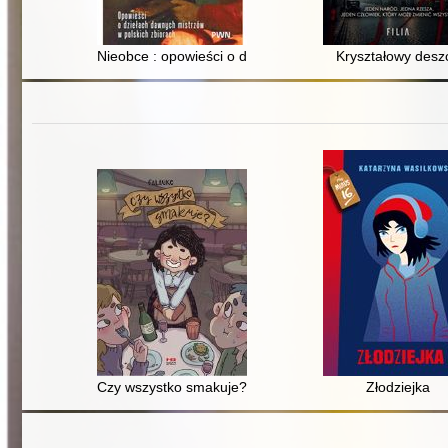
Nieobce : opowieści o dziełach dawnych mistrzów w pol
Kryształowy desz
Czy wszystko smakuje?
Złodziejka