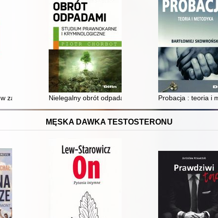
 przypadku
 w zakresie zwalczania działalności szpiegowskiej w Polsce
Nielegalny obrót odpadami : studium prawnokarne i kr
Probacja : teoria i
MĘSKA DAWKA TESTOSTERONU