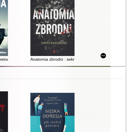
yminologiczne
 metodyka
Anatomia zbrodni : sekrety kryminalistyki