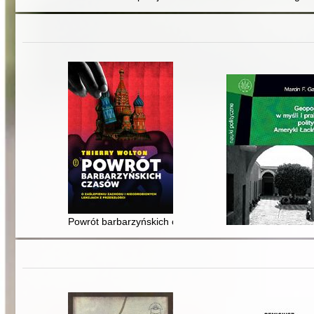
Powrót barbarzyńskich czasów : o zaślepieniu Zachodu 