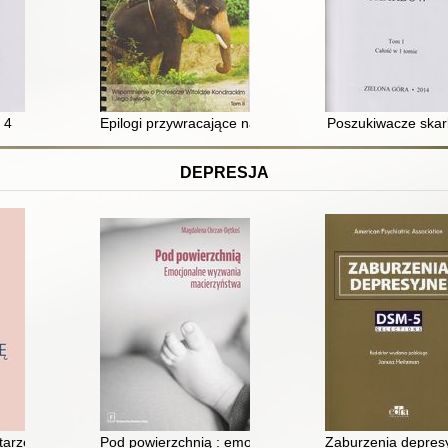
tem?. T. 3
 4
Epilogi przywracające nadzieję : wspomnienie o profeso
Poszukiwacze ska
DEPRESJA
ów i młodzieży
arzenia się : jak sobie radzić z lękiem i depresją w późnym wieku
Pod powierzchnią : emocjonalne wyzwania macierzyńs
Zaburzenia depresy