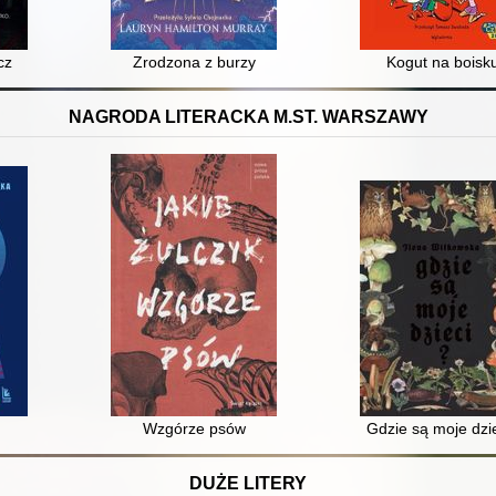
skich zbiorach
cz
Zrodzona z burzy
Kogut na boisk
NAGRODA LITERACKA M.ST. WARSZAWY
Wzgórze psów
Gdzie są moje dzi
DUŻE LITERY