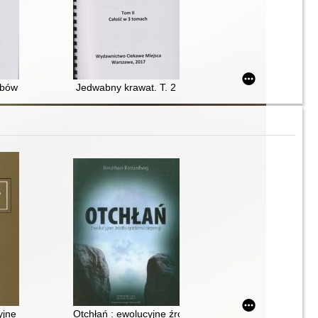
rze Witoldzie Kondrackim i jego świecie. T. 2
rbów
Jedwabny krawat. T. 2
twa
jne : DSM-5 Selections
Otchłań : ewolucyjne źródła epidemii depresji