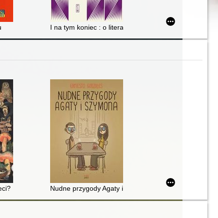
u
I na tym koniec : o literaturze i społeczeństwie
eci?
Nudne przygody Agaty i Szymona