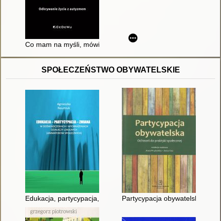
Co mam na myśli, mówiąc, że jestem autystyczna : odkrywani
SPOŁECZEŃSTWO OBYWATELSKIE
Edukacja, partycypacja, zmiana w doświadczeniach i wyobraże
Partycypacja obywatelska : od te