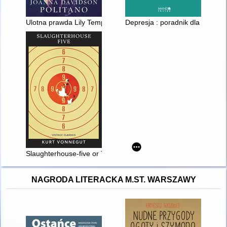
Ulotna prawda Lily Temple
Depresja : poradnik dla przyjació
Slaughterhouse-five or The children's crusade : a duty dance 
NAGRODA LITERACKA M.ST. WARSZAWY