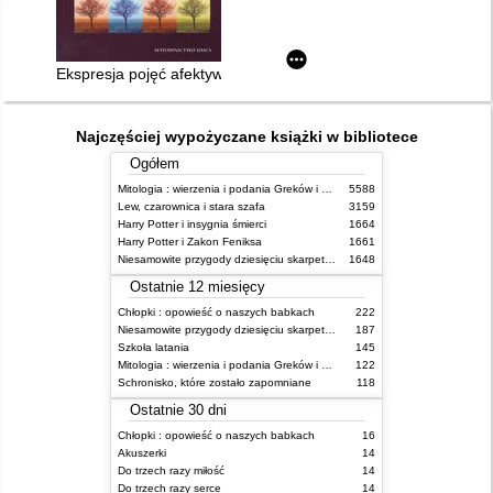
Ekspresja pojęć afektywnych w narracjach osób z osobowości
Najczęściej wypożyczane książki w bibliotece
Ogółem
Mitologia : wierzenia i podania Greków i Rzymian
5588
Lew, czarownica i stara szafa
3159
Harry Potter i insygnia śmierci
1664
Harry Potter i Zakon Feniksa
1661
Niesamowite przygody dziesięciu skarpetek (czterech prawych i sześciu lewych)
1648
Ostatnie 12 miesięcy
Chłopki : opowieść o naszych babkach
222
Niesamowite przygody dziesięciu skarpetek (czterech prawych i sześciu lewych)
187
Szkoła latania
145
Mitologia : wierzenia i podania Greków i Rzymian
122
Schronisko, które zostało zapomniane
118
Ostatnie 30 dni
Chłopki : opowieść o naszych babkach
16
Akuszerki
14
Do trzech razy miłość
14
Do trzech razy serce
14