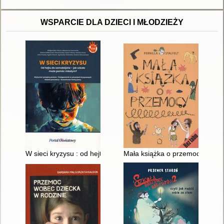
WSPARCIE DLA DZIECI I MŁODZIEŻY
W sieci kryzysu : od hejtu do samobójstw - jak szkoła może 
Mała książka o przemocy