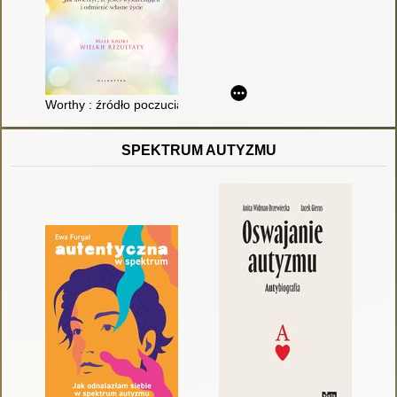
Worthy : źródło poczucia własnej wartości : jak uwierzyć, że jes
SPEKTRUM AUTYZMU