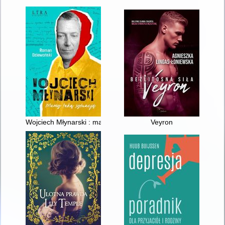
Wojciech Młynarski : mamy taką sytuację
Veyron