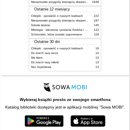
Niesamowite przygody dziesięciu skarpetek (czterech prawych i sześciu lewych)
1648
Ostatnie 12 miesięcy
Chłopki : opowieść o naszych babkach
222
Niesamowite przygody dziesięciu skarpetek (czterech prawych i sześciu lewych)
187
Szkoła latania
145
Mitologia : wierzenia i podania Greków i Rzymian
122
Schronisko, które zostało zapomniane
118
Ostatnie 30 dni
Chłopki : opowieść o naszych babkach
16
Do trzech razy serce
14
Nie kłam
13
Do trzech razy miłość
13
Noc trzydziesta
13
Wybieraj książki prosto ze swojego smartfona
Katalog biblioteki dostępny jest w aplikacji mobilnej "Sowa MOBI".