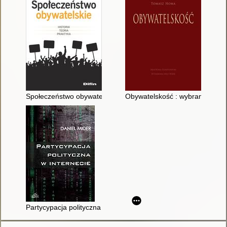
Społeczeństwo obywatelskie : historia, teoria, praktyka
Obywatelskość : wybrane europe
Partycypacja polityczna w internecie : studium politologiczne