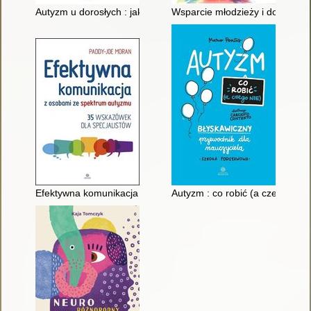
Autyzm u dorosłych : jak rozmawiać i jak słuchać : praktyczny 
Wsparcie młodzieży i dorosłych
Efektywna komunikacja z osobami ze spektrum autyzmu : 35 w
Autyzm : co robić (a czego nie)