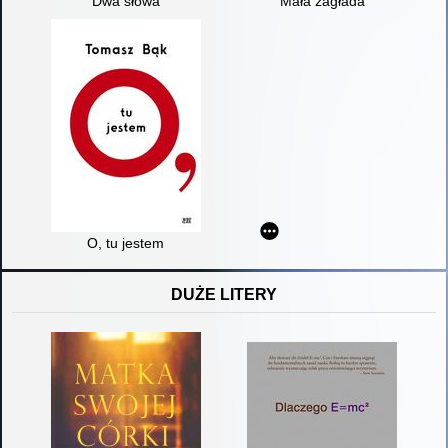
Dwa słowa
Mała zagłada
O, tu jestem
DUŻE LITERY