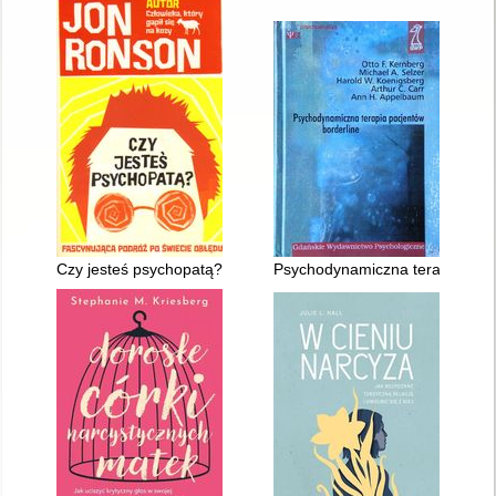
Czy jesteś psychopatą? : fascynująca podróż po świecie obłęd
Psychodynamiczna terapia pacj