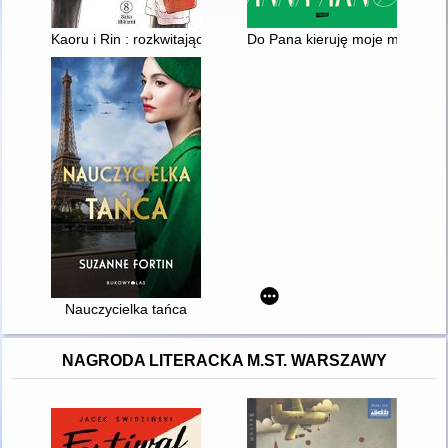
Kaoru i Rin : rozkwitając z tobą. 8
Do Pana kieruję moje milczenie 
Nauczycielka tańca
NAGRODA LITERACKA M.ST. WARSZAWY