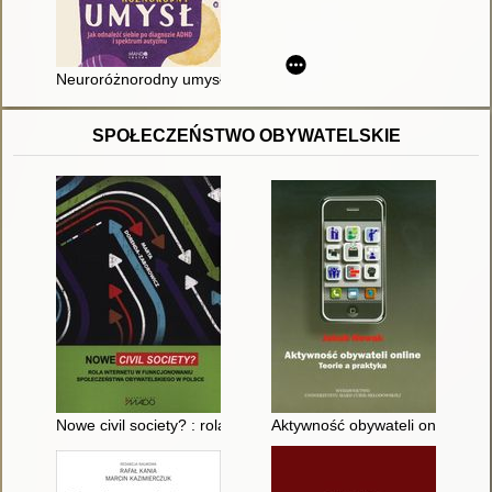
Neuroróżnorodny umysł : jak odnaleźć siebie po diagnozie A
SPOŁECZEŃSTWO OBYWATELSKIE
Nowe civil society? : rola Internetu w funkcjonowaniu społecz
Aktywność obywateli online : te