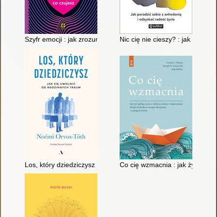
Szyfr emocji : jak zrozumieć to, co czujesz
Nic cię nie cieszy? : jak porad
Los, który dziedziczysz : jak się uwolnić od rodzinnych traum
Co cię wzmacnia : jak żyć pełni