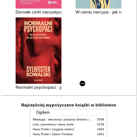
Dorosłe córki narcystycznych matek : jak uciszyć krytyczny głos
W cieniu narcyza : jak rozpoznać
Normalni psychopaci : jak ich rozpoznać, jak się przed nimi bro
Najczęściej wypożyczane książki w bibliotece
Ogółem
Mitologia : wierzenia i podania Greków i Rzymian
5588
Lew, czarownica i stara szafa
3159
Harry Potter i insygnia śmierci
1664
Harry Potter i Zakon Feniksa
1661