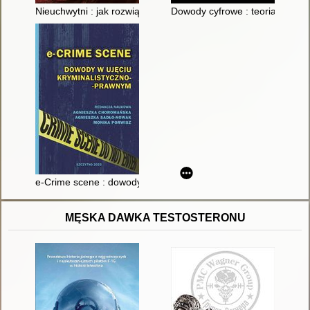
Nieuchwytni : jak rozwiązywałem sprawy z Archiwum X
Dowody cyfrowe : teoria i prak
e-Crime scene : dowody w ujęciu kryminalistyczno-prawnym
MĘSKA DAWKA TESTOSTERONU