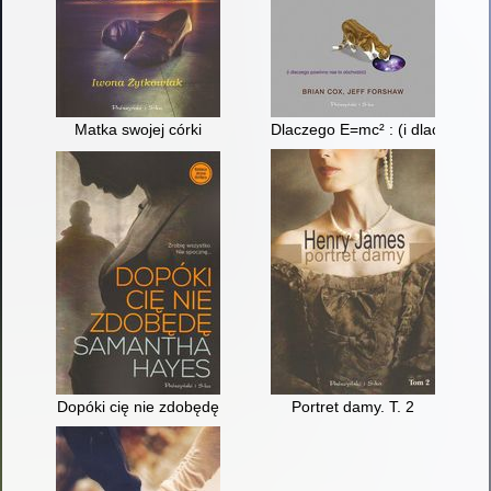
Matka swojej córki
Dlaczego E=mc² : (i dlaczego p
Dopóki cię nie zdobędę
Portret damy. T. 2