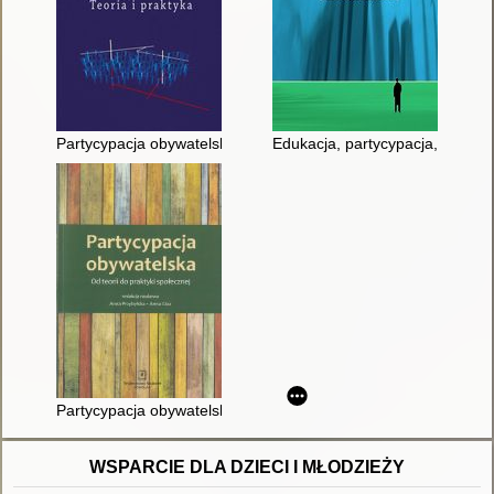
Partycypacja obywatelska młodzieży : teoria i praktyka
Edukacja, partycypacja, zmiana
Partycypacja obywatelska : od teorii do praktyki społecznej
WSPARCIE DLA DZIECI I MŁODZIEŻY