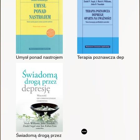
Umysł ponad nastrojem : zmień nastrój poprzez zmianę sposo
Terapia poznawcza depresji opa
Świadomą drogą przez depresję : wolność od chronicznego cie