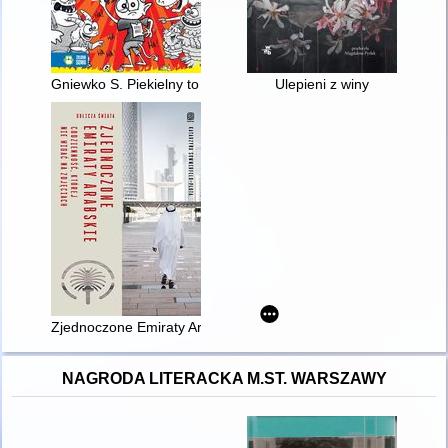
Gniewko S. Piekielny to nie przegryw
Ulepieni z winy
Zjednoczone Emiraty Arabskie : codzienność, której nie widać 
NAGRODA LITERACKA M.ST. WARSZAWY