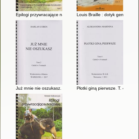
Epilogi przywracające nadzieję : wspomnienie o profesorze Wito
Louis Braille : dotyk geniuszu. T
Już mnie nie oszukasz. T. 2
Płotki giną pierwsze. T. 4