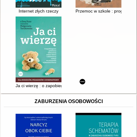
Internet złych rzeczy
Przemoc w szkole : program zap
Ja ci wierzę : o zapobieganiu przemocy seksualnej wobec dziec
ZABURZENIA OSOBOWOŚCI