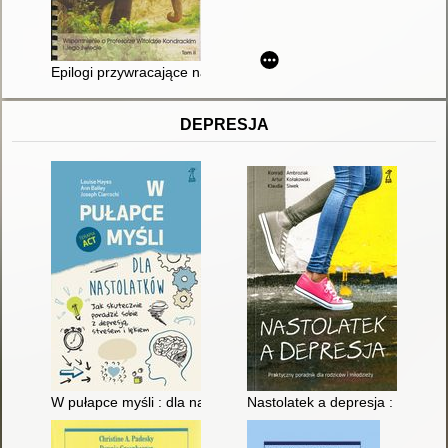
Epilogi przywracające nadzieję : wspomnienie o profesorze Wito
DEPRESJA
W pułapce myśli : dla nastolatków : jak skutecznie poradzić sob
Nastolatek a depresja : praktyc