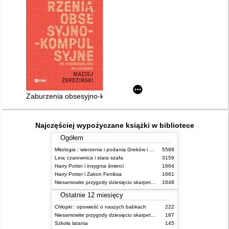
Zaburzenia obsesyjno-kompulsyjne : od syndromologii do lecz
Najczęściej wypożyczane książki w bibliotece
Ogółem
Mitologia : wierzenia i podania Greków i Rzymian
5588
Lew, czarownica i stara szafa
3159
Harry Potter i insygnia śmierci
1664
Harry Potter i Zakon Feniksa
1661
Niesamowite przygody dziesięciu skarpetek (czterech prawych i sześciu lewych)
1648
Ostatnie 12 miesięcy
Chłopki : opowieść o naszych babkach
222
Niesamowite przygody dziesięciu skarpetek (czterech prawych i sześciu lewych)
187
Szkoła latania
145