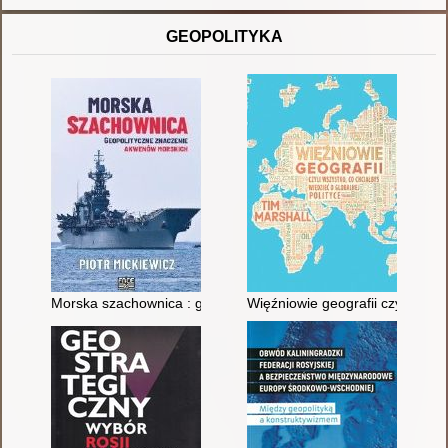
GEOPOLITYKA
Morska szachownica : geopolityczne znaczenie akwenów mors
Więźniowie geografii czyli Wszys