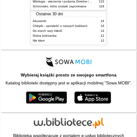
Mitologia : wierzenia i podania Greków i Rzymian
122
Schronisko, które zostało zapomniane
118
Ostatnie 30 dni
Akuszerki
16
Chłopki : opowieść o naszych babkach
16
Do trzech razy miłość
14
Dobra koleżanka
12
Nie kłam
12
Wybieraj książki prosto ze swojego smartfona
Katalog biblioteki dostępny jest w aplikacji mobilnej "Sowa MOBI".
Biblioteka współpracuje z portalem e-usług bibliotecznych