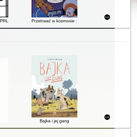
w PRL
Przetrwać w kosmosie : książka i gra w jednym
Bajka i jej gang