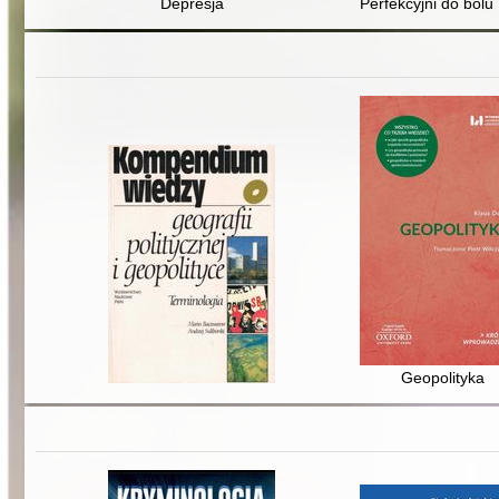
Depresja
Perfekcyjni do bólu
Geopolityka