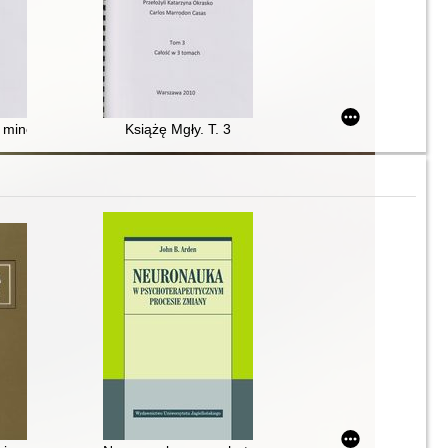
 minę. T. 1
Książę Mgły. T. 3