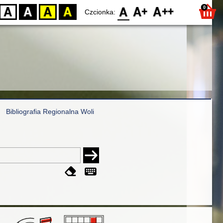
0
D
BW
YB
BY
F0
F1
F2
Czcionka:
Bibliografia Regionalna Woli