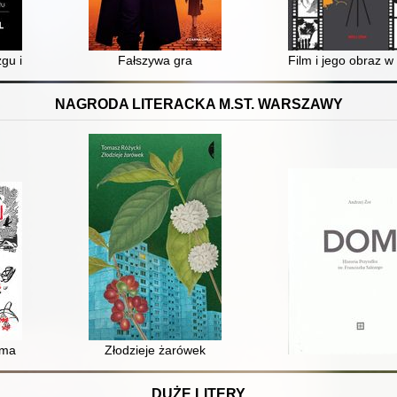
gu i świadomości : historia rozwoju ciała i umysłu
Fałszywa gra
Film i jego obraz 
NAGRODA LITERACKA M.ST. WARSZAWY
ima
Złodzieje żarówek
DUŻE LITERY