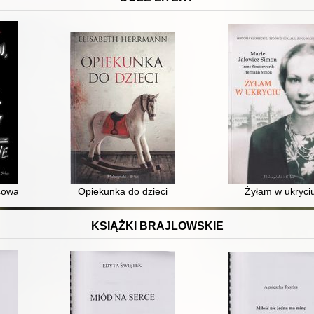
sował potwory
Opiekunka do dzieci
Żyłam w ukryci
KSIĄŻKI BRAJLOWSKIE