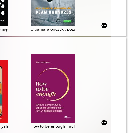
 mężczyzny : pułapki autodestrukcji
Ultramaratończyk : poza granicami wytrzymałości
 myślenie systemowe może uratować ciebie, twoją rodzinę i świat
How to be enough : wyłącz samokrytykę, ogranicz perf