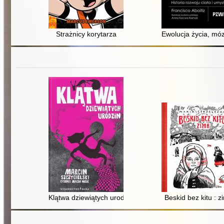
Strażnicy korytarza
Ewolucja życia, móz
Klątwa dziewiątych urodzin
Beskid bez kitu : z