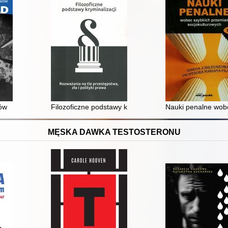
wów
Filozoficzne podstawy kryminalizacji : rozważania na tle 
Nauki penalne wobe
MĘSKA DAWKA TESTOSTERONU