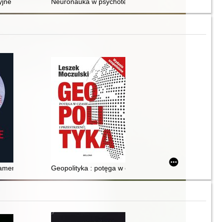
zdrowie
jne : DSM-5 Selections
Neuronauka w psychoterapeutycznym procesie zmian
państwa w trakcie dziejotwórczych kryzysów
 amerykańskie strategie w czasie wojen handlowych
Geopolityka : potęga w czasie i przestrzeni