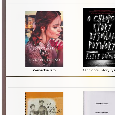
Weneckie lato
O chłopcu, który ry