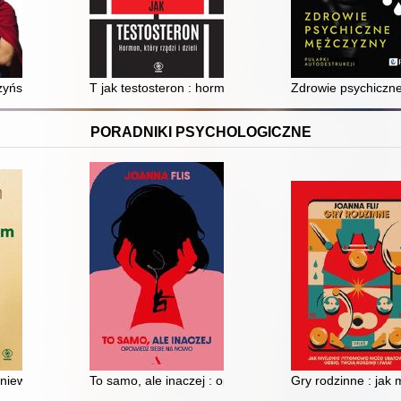
rzyńskim
T jak testosteron : hormon, który rządzi i dzieli
Zdrowie psychiczne
PORADNIKI PSYCHOLOGICZNE
nia innych
gniewem innych : 10 strategii postępowania w domu, w pracy i na ulicy
To samo, ale inaczej : opowiedz siebie na nowo
Gry rodzinne : jak