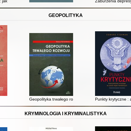
 : jak uwolnić się od perfekcjonizmu maskującego depresję i odzyskać 
Zaburzenia depresy
GEOPOLITYKA
Geopolityka trwałego rozwoju : ewolucja cywilizacji i 
Punkty krytyczne :
KRYMINOLOGIA I KRYMINALISTYKA