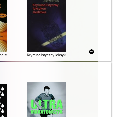
przestępstwa, zła i polityki
c szybkich przemian socjokulturowych : księga jubileuszowa profesora 
Kryminalistyczny leksykon śledztwa