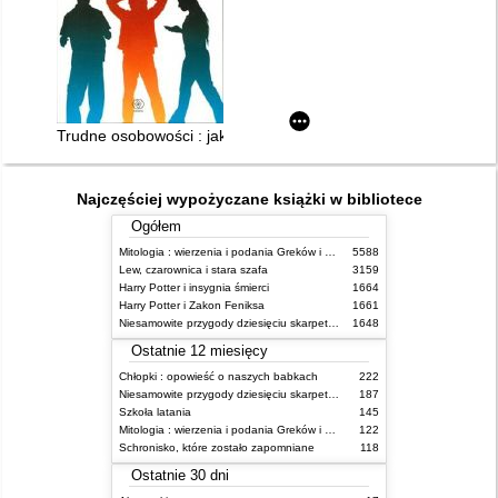
Trudne osobowości : jak radzić sobie ze szkodliwymi zachowa
Najczęściej wypożyczane książki w bibliotece
Ogółem
Mitologia : wierzenia i podania Greków i Rzymian
5588
Lew, czarownica i stara szafa
3159
Harry Potter i insygnia śmierci
1664
Harry Potter i Zakon Feniksa
1661
Niesamowite przygody dziesięciu skarpetek (czterech prawych i sześciu lewych)
1648
Ostatnie 12 miesięcy
Chłopki : opowieść o naszych babkach
222
Niesamowite przygody dziesięciu skarpetek (czterech prawych i sześciu lewych)
187
Szkoła latania
145
Mitologia : wierzenia i podania Greków i Rzymian
122
Schronisko, które zostało zapomniane
118
Ostatnie 30 dni