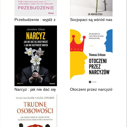
Przebudzenie : wyjdź z toksycznych relacji, naucz się stawiać g
Socjopaci są wśród nas : ludzie
Narcyz : jak nie dać się skrzywdzić i jak nie krzywdzić innych
Otoczeni przez narcyzów : jak o