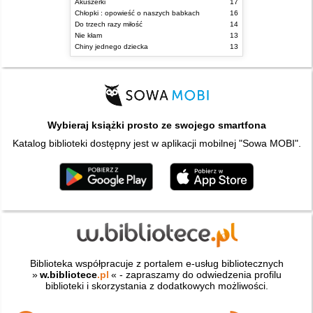
Akuszerki
17
Chłopki : opowieść o naszych babkach
16
Do trzech razy miłość
14
Nie kłam
13
Chiny jednego dziecka
13
Wybieraj książki prosto ze swojego smartfona
Katalog biblioteki dostępny jest w aplikacji mobilnej "Sowa MOBI".
Biblioteka współpracuje z portalem e-usług bibliotecznych
»
w.bibliotece
.pl
« - zapraszamy do odwiedzenia profilu
biblioteki i skorzystania z dodatkowych możliwości.