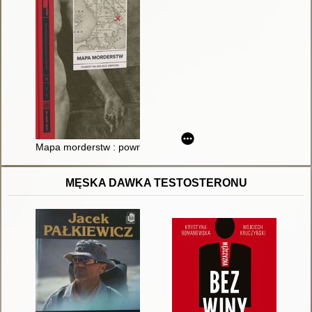
Mapa morderstw : powrót na miejsce zbrodni, od frenologii do 
MĘSKA DAWKA TESTOSTERONU