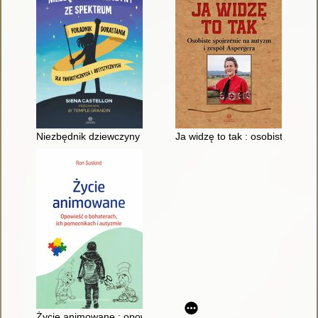
Niezbędnik dziewczyny ze spektrum : poradnik dorastania dla 
Ja widzę to tak : osobiste spoj
Życie animowane : opowieść o bohaterach, ich pomocnikach i