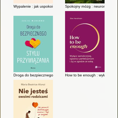
Wypalenie : jak uspokoić układ nerwowy, obniżyć stres i ulecz
Spokojny mózg : neuronaukowe 
Droga do bezpiecznego stylu przywiązania
How to be enough : wyłącz samo