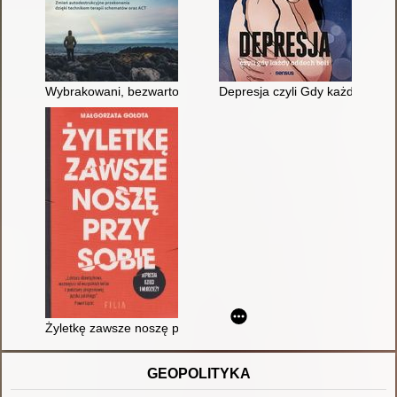
Wybrakowani, bezwartościowi, wadliwi : zmień autodestrukcyj
Depresja czyli Gdy każdy oddec
Żyletkę zawsze noszę przy sobie : depresja dzieci i młodzieży
GEOPOLITYKA