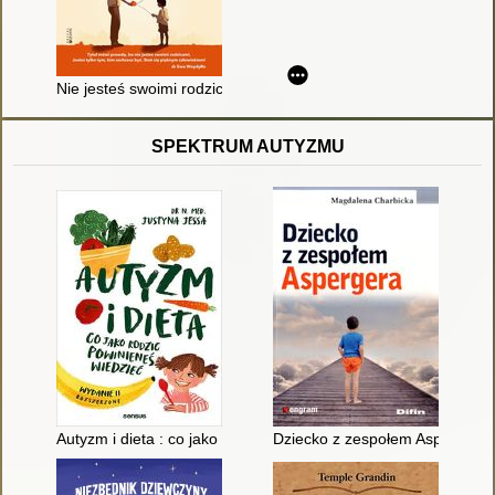
Nie jesteś swoimi rodzicami : jak porzucić destrukcyjne wzorce
SPEKTRUM AUTYZMU
Autyzm i dieta : co jako rodzic powinieneś wiedzieć
Dziecko z zespołem Aspergera