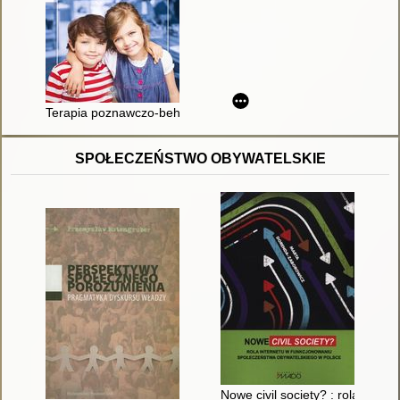
Terapia poznawczo-behawioralna dla dzieci i młodzieży z zes
SPOŁECZEŃSTWO OBYWATELSKIE
Nowe civil society? : rola Int