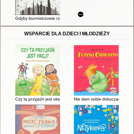
Gdyby burmistrzowie rządzili światem : dysfunkcyjne kraje, roz
WSPARCIE DLA DZIECI I MŁODZIEŻY
Czy ta przyjaźń jest okej? : powiedz stop toksycznym relacjom
Nie dam sobie dokuczać