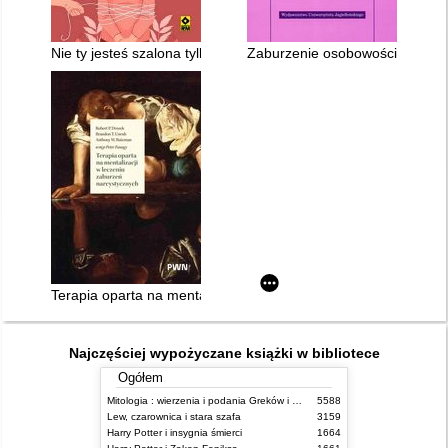
Nie ty jesteś szalona tylko twoja matka
Zaburzenie osobowości z pogra
Terapia oparta na mentalizacji w leczeniu zaburzeń narcystyc
Najczęściej wypożyczane książki w bibliotece
Ogółem
Mitologia : wierzenia i podania Greków i Rzymian
5588
Lew, czarownica i stara szafa
3159
Harry Potter i insygnia śmierci
1664