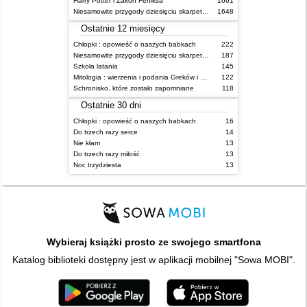
Harry Potter i Zakon Feniksa
1661
Niesamowite przygody dziesięciu skarpetek (czterech prawych i sześciu lewych)
1648
Ostatnie 12 miesięcy
Chłopki : opowieść o naszych babkach
222
Niesamowite przygody dziesięciu skarpetek (czterech prawych i sześciu lewych)
187
Szkoła latania
145
Mitologia : wierzenia i podania Greków i Rzymian
122
Schronisko, które zostało zapomniane
118
Ostatnie 30 dni
Chłopki : opowieść o naszych babkach
16
Do trzech razy serce
14
Nie kłam
13
Do trzech razy miłość
13
Noc trzydziesta
13
Wybieraj książki prosto ze swojego smartfona
Katalog biblioteki dostępny jest w aplikacji mobilnej "Sowa MOBI".