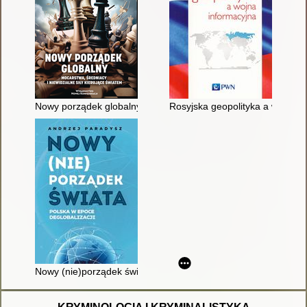
Nowy porządek globalny : mocarstwa, średniacy i niewidzialne 
Rosyjska geopolityka a wojna i
Nowy (nie)porządek świata : Polska w epoce deglobalizacji