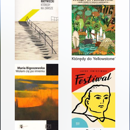
Którędy do Yellowstone? : dzi