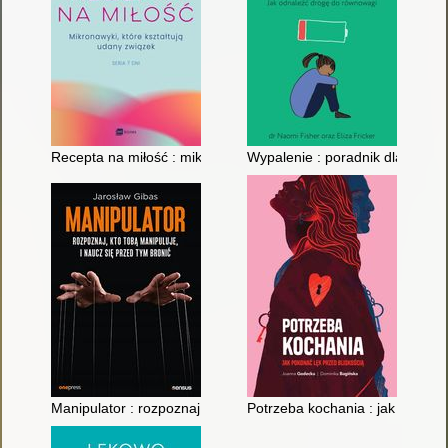
Recepta na miłość : mikronawyki, które kształtują udany związ
Wypalenie : poradnik dla nasto
Manipulator : rozpoznaj, kto tobą manipuluje, i naucz się przed
Potrzeba kochania : jak pokonać