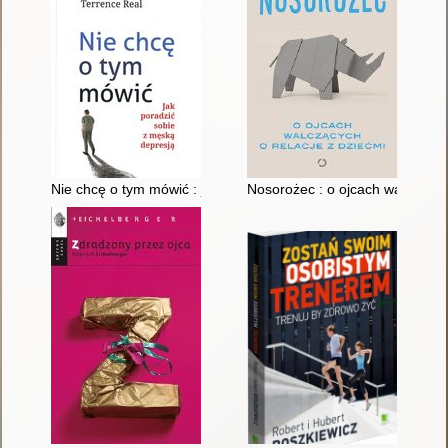
Nie chcę o tym mówić : jak poradzić sobie z męską depresją
Nosorożec : o ojcach walczących