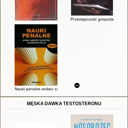
Przestępczość gospodarcza : is
Nauki penalne wobec szybkich przemian socjokulturowych : ksi
MĘSKA DAWKA TESTOSTERONU