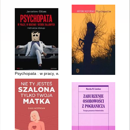
Psychopata : w pracy, w rodzinie i wśród znajomych : instrukcj