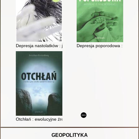
Depresja nastolatków : jak ją rozpoznać, zrozumieć i pokonać
Depresja poporodowa : możesz
Otchłań : ewolucyjne źródła epidemii depresji
GEOPOLITYKA