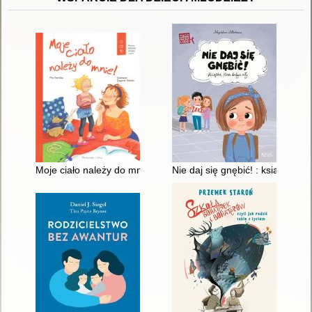
Moje ciało należy do mnie! : naucz dziecko mówić "nie"!
Nie daj się gnębić! : książka, kt