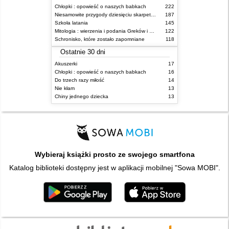
Chłopki : opowieść o naszych babkach
222
Niesamowite przygody dziesięciu skarpetek (czterech prawych i sześciu lewych)
187
Szkoła latania
145
Mitologia : wierzenia i podania Greków i Rzymian
122
Schronisko, które zostało zapomniane
118
Ostatnie 30 dni
Akuszerki
17
Chłopki : opowieść o naszych babkach
16
Do trzech razy miłość
14
Nie kłam
13
Chiny jednego dziecka
13
Wybieraj książki prosto ze swojego smartfona
Katalog biblioteki dostępny jest w aplikacji mobilnej "Sowa MOBI".