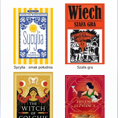
Sycylia : smak południa
Szafa gra