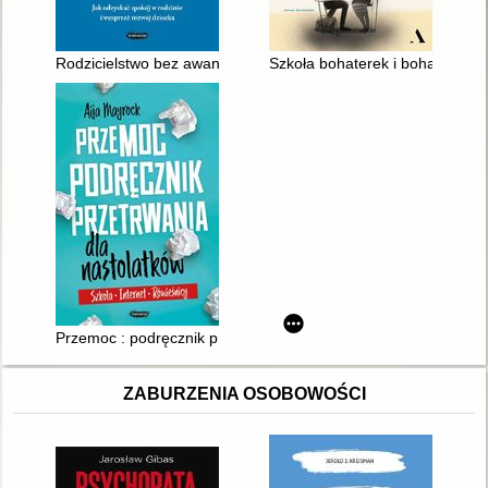
Rodzicielstwo bez awantur : jak odzyskać spokój w rodzinie i 
Szkoła bohaterek i bohaterów cz
Przemoc : podręcznik przetrwania dla nastolatków : szkoła, int
ZABURZENIA OSOBOWOŚCI