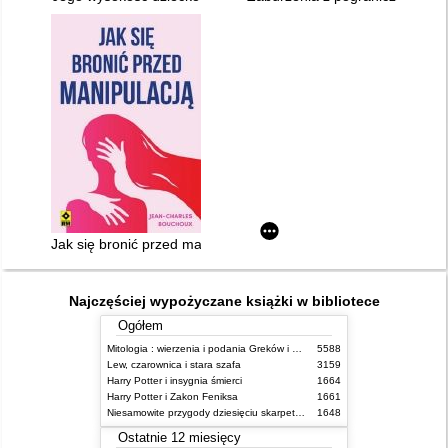
Jak się bronić przed manipulacją
Najczęściej wypożyczane książki w bibliotece
Ogółem
Mitologia : wierzenia i podania Greków i Rzymian
5588
Lew, czarownica i stara szafa
3159
Harry Potter i insygnia śmierci
1664
Harry Potter i Zakon Feniksa
1661
Niesamowite przygody dziesięciu skarpetek (czterech prawych i sześciu lewych)
1648
Ostatnie 12 miesięcy