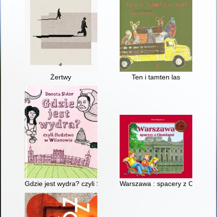
Żertwy
Ten i tamten las
Gdzie jest wydra? czyli Śledztwo w Wilanowie
Warszawa : spacery z Ciumkam