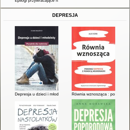
Epilogi przywracające nadzieję : wspomnienie o profesorze Wito
DEPRESJA
Depresja u dzieci i młodzieży : poradnik dla rodziców
Równia wznosząca : pokonaj d