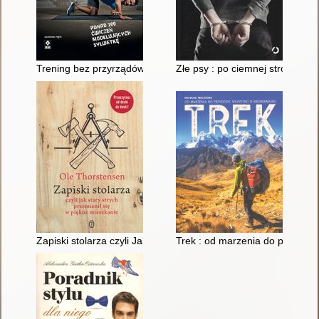
Trening bez przyrządów : ponad 100 skutecznych ćwiczeń mod
Złe psy : po ciemnej stronie mo
Zapiski stolarza czyli Jak stary strych przemienił się w piękne 
Trek : od marzenia do przygod