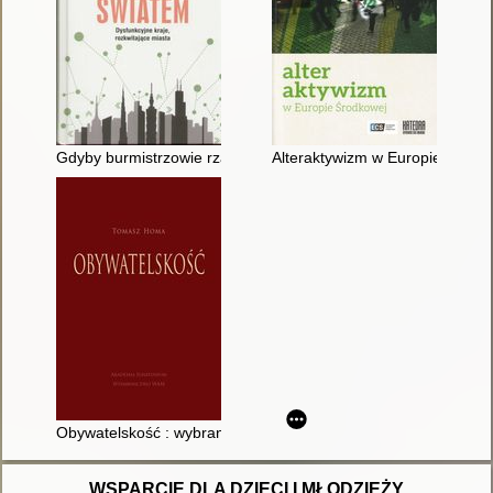
Gdyby burmistrzowie rządzili światem : dysfunkcyjne kraje, roz
Alteraktywizm w Europie Środk
Obywatelskość : wybrane europejskie ujęcia filozoficzne i kul
WSPARCIE DLA DZIECI I MŁODZIEŻY