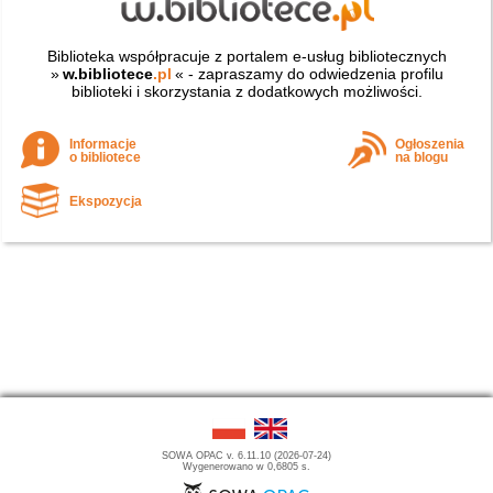
Biblioteka współpracuje z portalem e-usług bibliotecznych
»
w.bibliotece
.pl
« - zapraszamy do odwiedzenia profilu
biblioteki i skorzystania z dodatkowych możliwości.
Informacje
Ogłoszenia
o bibliotece
na blogu
Ekspozycja
SOWA OPAC v. 6.11.10 (2026-07-24)
Wygenerowano w 0,6805 s.