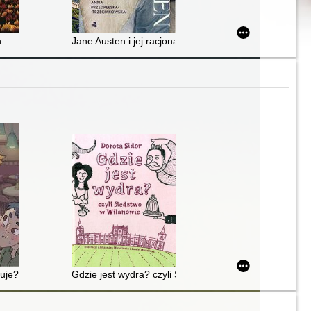
h
Jane Austen i jej racjonalne romanse
uje?
Gdzie jest wydra? czyli Śledztwo w Wilanowie