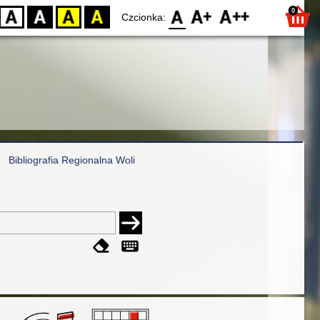
0
D
BW
YB
BY
F0
F1
F2
Czcionka:
Bibliografia Regionalna Woli