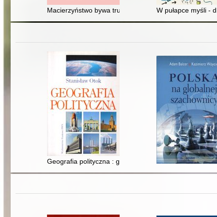
Macierzyństwo bywa trudne : jak zadbać o siebie i zwią
W pułapce myśli - d
Geografia polityczna : geopolityka, państwo, ekopolityk