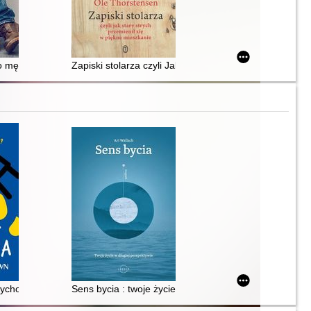
mężczyzny : duchowy przewodnik po świecie kobiet, pracy i pożądani
Zapiski stolarza czyli Jak stary strych przemienił się 
chologiczna : jak wspierać osoby w kryzysie psychicznym?
Sens bycia : twoje życie w długiej perspektywie : longp