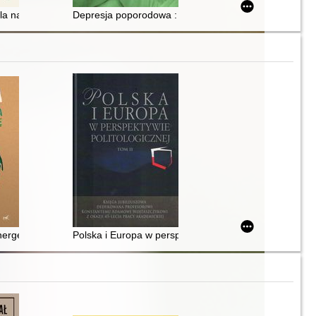
iem
 poznawczo-behawioralnej
la nastolatków : jak skutecznie poradzić sobie z depresją, stresem i lę
Depresja poporodowa : możesz z nią wygrać
ergetyka zmienia geopolitykę
Polska i Europa w perspektywie politologicznej : ksi