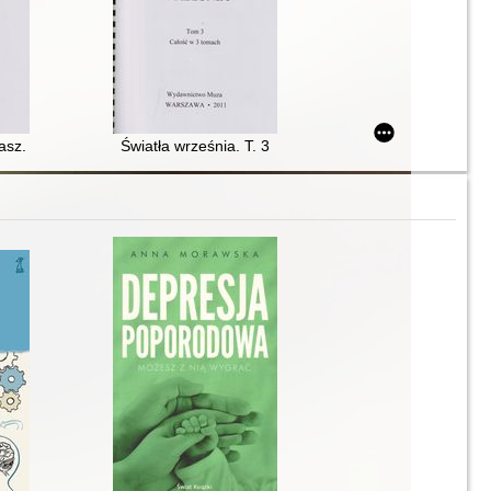
sz. T. 5
Światła września. T. 3