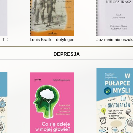
. T. 2
Louis Braille : dotyk geniuszu. T. 2
Już mnie nie oszuka
DEPRESJA