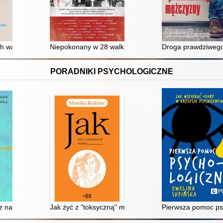
h walczących o relacje z dziećmi
Niepokonany w 28 walkach
Droga prawdziwego 
PORADNIKI PSYCHOLOGICZNE
 naprawiać : o akceptacji siebie i mitach wokół psychoterapii
Jak żyć z "toksyczną" matką
Pierwsza pomoc psy