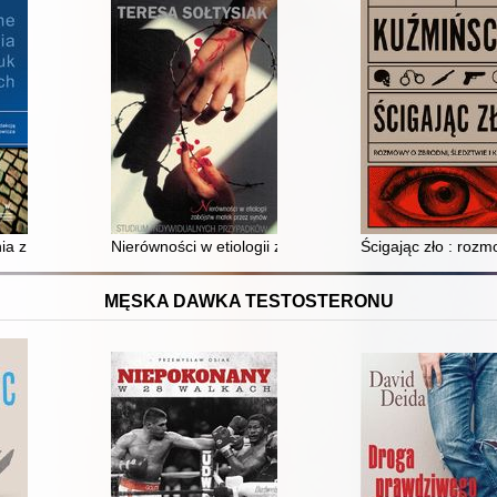
ryminologicznym i bezpieczeństwa państwa
ia z nauk penalnych
Nierówności w etiologii zabójstw matek przez synów :
Ścigając zło : rozm
MĘSKA DAWKA TESTOSTERONU