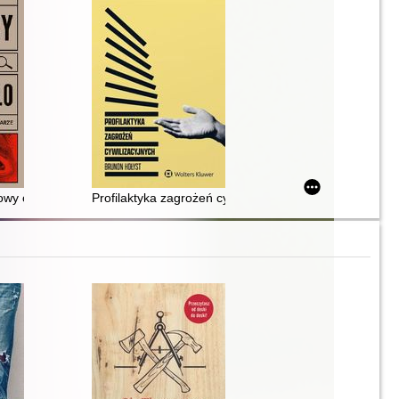
 studium indywidualnych przypadków
owy o zbrodni, śledztwie i karze
Profilaktyka zagrożeń cywilizacyjnych