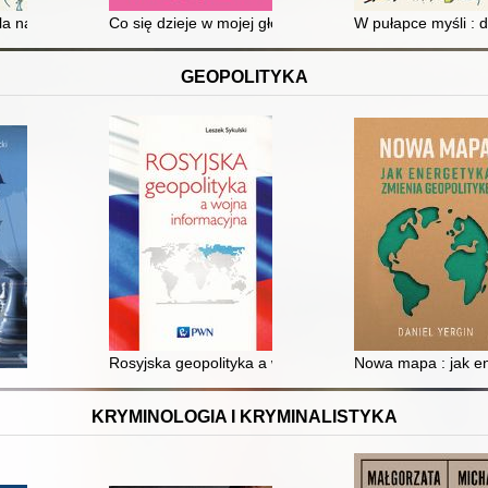
zek, gdy na świat przychodzi dziecko
la nastolatków : jak skutecznie poradzić sobie z depresją, stresem i lęk
Co się dzieje w mojej głowie? : przewodnik po terapii
W pułapce myśli : d
GEOPOLITYKA
a
Rosyjska geopolityka a wojna informacyjna
Nowa mapa : jak en
KRYMINOLOGIA I KRYMINALISTYKA