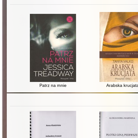
Patrz na mnie
Arabska krucjat