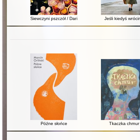
Siewczyni pszczół / Daria Strączyńska
Jeśli kiedyś wróc
Późne słońce
Tkaczka chmur