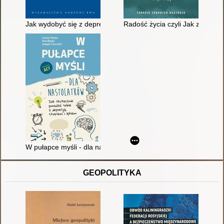
Jak wydobyć się z depresji
Radość życia czyli Jak zwycięży
W pułapce myśli - dla nastolatków : jak skutecznie poradzić sob
GEOPOLITYKA