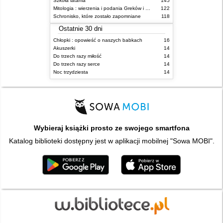
Szkoła latania
145
Mitologia : wierzenia i podania Greków i Rzymian
122
Schronisko, które zostało zapomniane
118
Ostatnie 30 dni
Chłopki : opowieść o naszych babkach
16
Akuszerki
14
Do trzech razy miłość
14
Do trzech razy serce
14
Noc trzydziesta
14
Wybieraj książki prosto ze swojego smartfona
Katalog biblioteki dostępny jest w aplikacji mobilnej "Sowa MOBI".