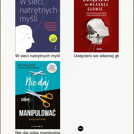
W sieci natrętnych myśli : jak uwolnić się od bezustannej walki
Uwięzieni we własnej głowie : j
Nie daj sobą manipulować : gaslighting