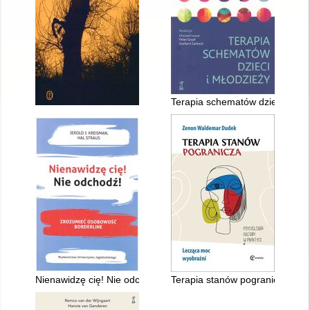
Terapia schematów dzieci i mło
Nienawidzę cię! Nie odchodź! : zrozumieć osobowość borderli
Terapia stanów pogranicza : l