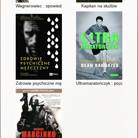
Wagnerowiec : spowiedź byłego dowódcy tajnej armii Putina
Kapitan na służbie
Zdrowie psychiczne mężczyzny : pułapki autodestrukcji
Ultramaratończyk : poza granic