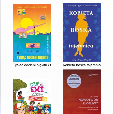
Tysiąc odcieni błękitu / Cheon Seon-ran ; z koreańskiego pr
Kobieta boska tajemnica