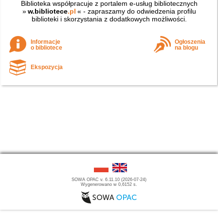
Biblioteka współpracuje z portalem e-usług bibliotecznych
»
w.bibliotece
.pl
« - zapraszamy do odwiedzenia profilu
biblioteki i skorzystania z dodatkowych możliwości.
Informacje
Ogłoszenia
o bibliotece
na blogu
Ekspozycja
SOWA OPAC v. 6.11.10 (2026-07-24)
Wygenerowano w 0,6152 s.