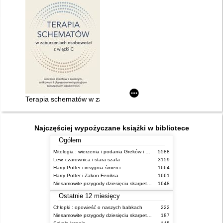
Terapia schematów w zaburzeniach osobowości z wiązki C : l
Najczęściej wypożyczane książki w bibliotece
Ogółem
Mitologia : wierzenia i podania Greków i Rzymian
5588
Lew, czarownica i stara szafa
3159
Harry Potter i insygnia śmierci
1664
Harry Potter i Zakon Feniksa
1661
Niesamowite przygody dziesięciu skarpetek (czterech prawych i sześciu lewych)
1648
Ostatnie 12 miesięcy
Chłopki : opowieść o naszych babkach
222
Niesamowite przygody dziesięciu skarpetek (czterech prawych i sześciu lewych)
187