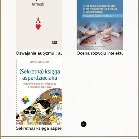
Oswajanie autyzmu : autybiografia
Ocena rozwoju intelektualnego 
Sekretna) księga asperdzieciaka : poradnik dla dzieci i młodz