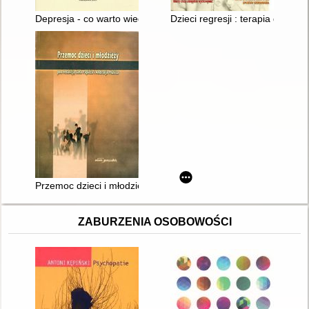
Depresja - co warto wiedzieć : poradnik dla rodziców i nauczyci
Dzieci regresji : terapia dziec
Przemoc dzieci i młodzieży w perspektywie polskiej transformac
ZABURZENIA OSOBOWOŚCI