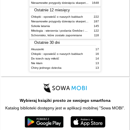
Niesamowite przygody dziesięciu skarpetek (czterech prawych i sześciu lewych)
1648
Ostatnie 12 miesięcy
Chłopki : opowieść o naszych babkach
222
Niesamowite przygody dziesięciu skarpetek (czterech prawych i sześciu lewych)
187
Szkoła latania
145
Mitologia : wierzenia i podania Greków i Rzymian
122
Schronisko, które zostało zapomniane
118
Ostatnie 30 dni
Akuszerki
17
Chłopki : opowieść o naszych babkach
16
Do trzech razy miłość
14
Nie kłam
13
Chiny jednego dziecka
13
Wybieraj książki prosto ze swojego smartfona
Katalog biblioteki dostępny jest w aplikacji mobilnej "Sowa MOBI".