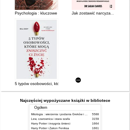
Psychologia : kluczowe koncepcje. 4,
Jak zostawić narcyza... na dobr
5 typów osobowości, które mogą zniszczyć ci życie
Najczęściej wypożyczane książki w bibliotece
Ogółem
Mitologia : wierzenia i podania Greków i Rzymian
5588
Lew, czarownica i stara szafa
3159
Harry Potter i insygnia śmierci
1664
Harry Potter i Zakon Feniksa
1661