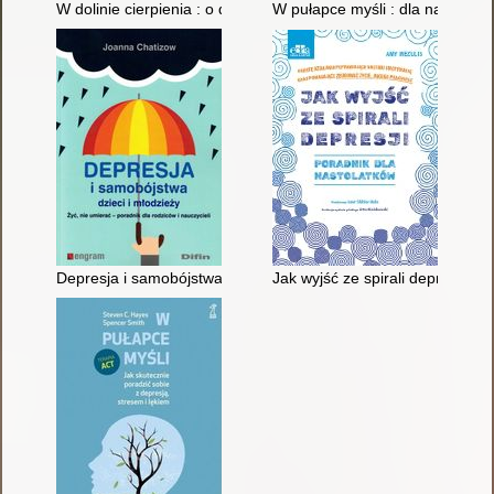
W dolinie cierpienia : o depresji młodzieży
W pułapce myśli : dla nastolatk
Depresja i samobójstwa dzieci i młodzieży : żyć, nie umierać - 
Jak wyjść ze spirali depresji :