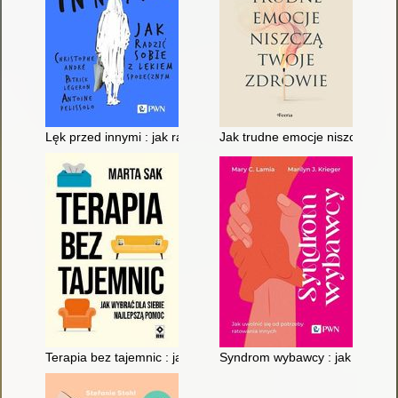
Lęk przed innymi : jak radzić sobie z lękiem społecznym
Jak trudne emocje niszczą twoj
Terapia bez tajemnic : jak wybrać dla siebie najlepszą pomoc
Syndrom wybawcy : jak uwolnić 