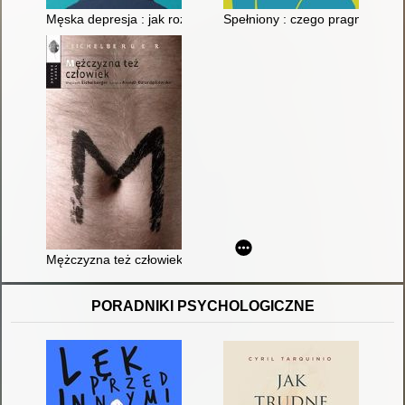
Męska depresja : jak rozbić pancerz
Spełniony : czego pragną mężc
Mężczyzna też człowiek
PORADNIKI PSYCHOLOGICZNE