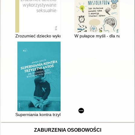
Zrozumieć dziecko wykorzystywane seksualnie
W pułapce myśli - dla nastolatk
Superniania kontra trzyletni Antoś : jak telewizja uczy wychowy
ZABURZENIA OSOBOWOŚCI