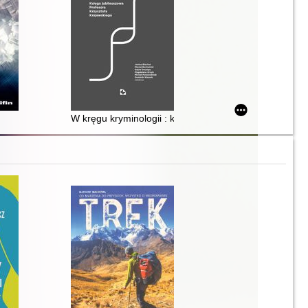
o-sądowa. T. 2,
W kręgu kryminologii : księga jubileuszowa Profesora 