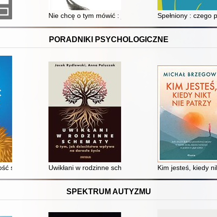
Nie chcę o tym mówić : jak poradzić sobie z męską dep
Spełniony : czego 
PORADNIKI PSYCHOLOGICZNE
enia zawodowego
ść siebie
Uwikłani w rodzinne schematy : o tym, jak dzieciństwo
Kim jesteś, kiedy ni
SPEKTRUM AUTYZMU