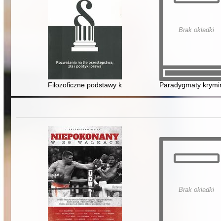
Brak okładki
Filozoficzne podstawy kryminalizacji : rozważania na tle 
Paradygmaty krymin
Brak okładki