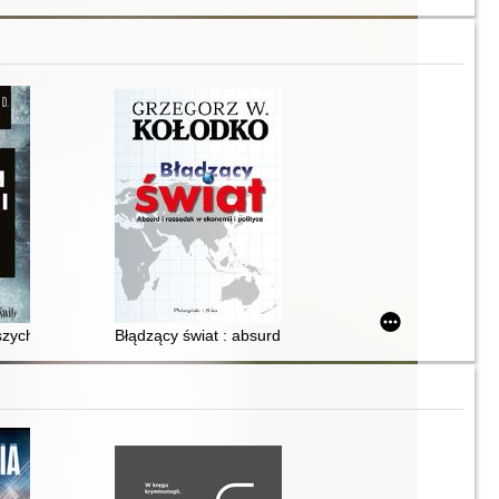
gistra : historia jest nauczycielką życia
szych czasów : strach, fatum i brzemię władzy
Błądzący świat : absurd i rozsądek w ekonomii i polity