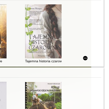
we
Tajemna historia czarownic