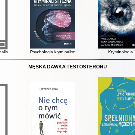
przestępstwa, zła i polityki
alistyki
Psychologia kryminalistyczna : teoria i praktyka śledcz
Kryminologia
MĘSKA DAWKA TESTOSTERONU