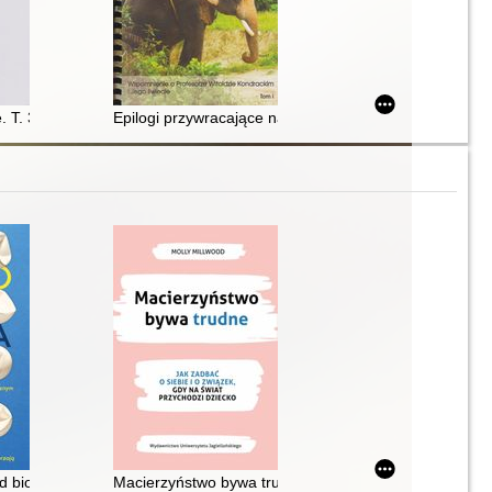
tem?. T. 2
. T. 3
Epilogi przywracające nadzieję : wspomnienie o profeso
ąd biorą się problemy ze zdrowiem psychicznym i jak je zrozumieć
Macierzyństwo bywa trudne : jak zadbać o siebie i zwi