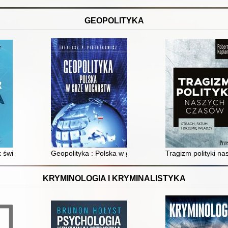
GEOPOLITYKA
świata : Polska w epoce deglobalizacji
Geopolityka : Polska w grze mocarstw : historia vitae ma
Tragizm polityki na
KRYMINOLOGIA I KRYMINALISTYKA