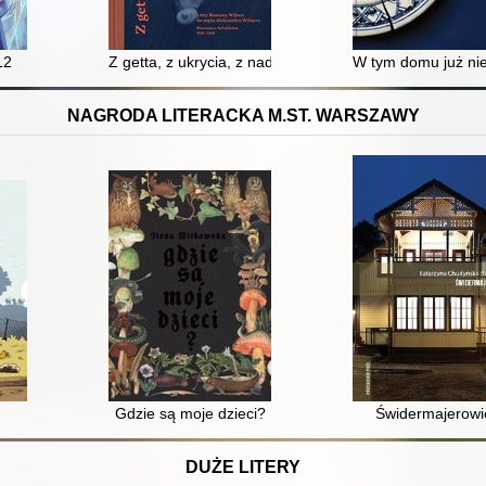
12
Z getta, z ukrycia, z nadzieją : listy Romany Wilner
W tym domu już nie
NAGRODA LITERACKA M.ST. WARSZAWY
Gdzie są moje dzieci?
Świdermajerowi
DUŻE LITERY