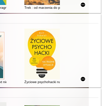
resją
pragną mężczyźni
Trek : od marzenia do przygody, wszystko o wędrowan
 wpływa na dorosłe życie
kt nie patrzy
Życiowe psychohacki na trudne sytuacje