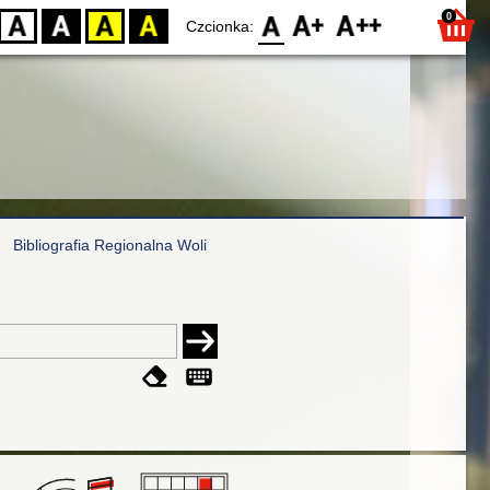
0
D
BW
YB
BY
F0
F1
F2
Czcionka:
Bibliografia Regionalna Woli