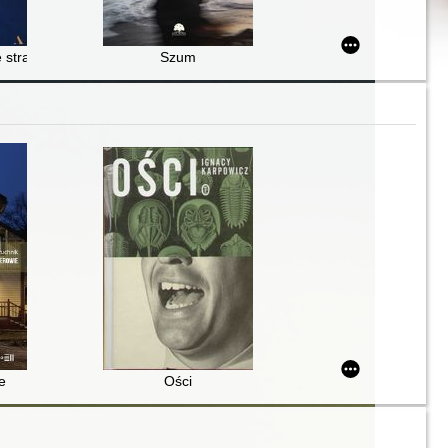
 do męża Aleksandra Wilnera (Warszawa-Sztokholm, 1941-1945)
 straszy : reportaże o Żydach, Polakach i fatum
Szum
e
Ości