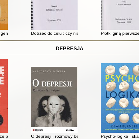
k geniuszu. T. 3
Dotrzeć do celu : czy niewidomy może zostać prezyden
Płotki giną pierwsze
DEPRESJA
ę przy sobie : depresja dzieci i młodzieży
O depresji : rozmowy bez wstydu
Psycho-logika : sk