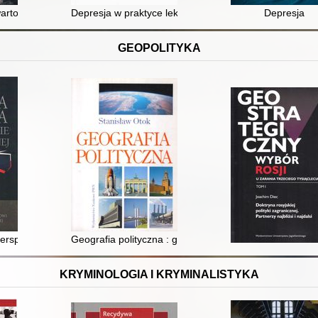
rtościowi, wadliwi : zmień autodestrukcyjne przekonania dzięki techn
Depresja w praktyce lekarza POZ
Depresja
GEOPOLITYKA
leciu
erspektywie politologicznej : księga jubileuszowa dedykowana profeso
Geografia polityczna : geopolityka, państwo, ekopolityk
KRYMINOLOGIA I KRYMINALISTYKA