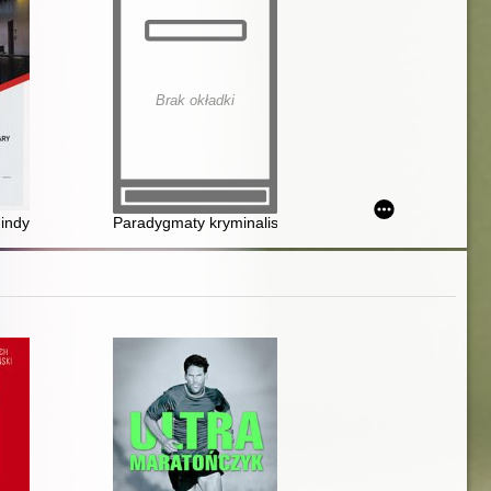
Brak okładki
logii i polityki karnej
ndywidualizacji wykonywania kary pozbawienia wolności i środków pr
Paradygmaty kryminalistyki