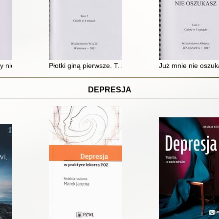
czy niewidomy może zostać prezydentem?. T. 3
Płotki giną pierwsze. T. 2
Już mnie nie oszuka
DEPRESJA