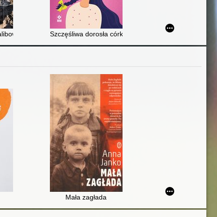
 nowoczesnej energetyki
alibowie odbijali Afganistan
Szczęśliwa dorosła córka : uzdrawianie ran z dziecińs
Mała zagłada