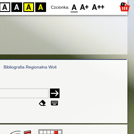
0
D
BW
YB
BY
F0
F1
F2
Czcionka:
Bibliografia Regionalna Woli