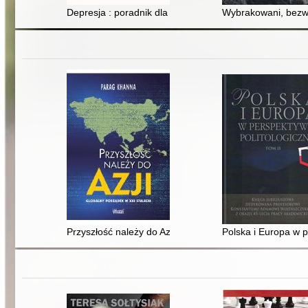
Depresja : poradnik dla przyjaciół i rodziny
Wybrakowani, bezwa
Przyszłość należy do Azji : globalny porządek w XXI stu
Polska i Europa w p