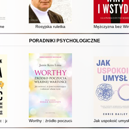
mne
Rosyjska ruletka
Mężczyzna bez Winy
PORADNIKI PSYCHOLOGICZNE
c : jak wybrać dla siebie najlepszą pomoc
Worthy : źródło poczucia własnej wartości : jak uwierzyć
Jak uspokoić umysł 