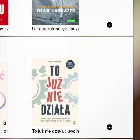
 i Wstydu : cała prawda o kryzysie męskości
Ultramaratończyk : poza granicami wytrzymałości
, że jesteś wystarczająca, i odmienić własne życie : małe kroki wielkie 
: proste techniki zwiększania uważności i wydajności w dzisiejszych c
To już nie działa : uwolnij się od sposobów postępowan