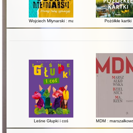
Wojciech Młynarski : mamy taką sytuację
Pożółkłe kartki
Leśne Głupki i coś
MDM : marszałkows