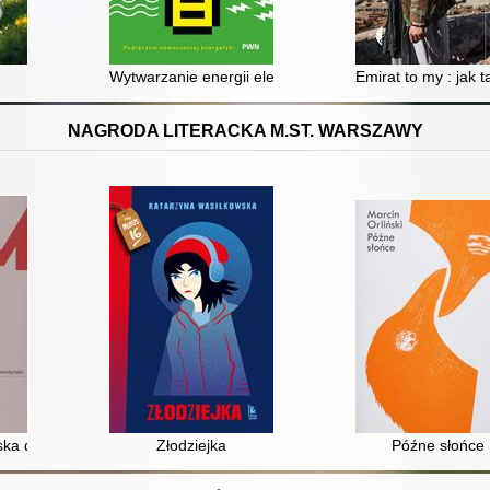
Wytwarzanie energii elektrycznej i ciepła : podręcznik
Emirat to my : jak t
NAGRODA LITERACKA M.ST. WARSZAWY
ka dzielnica marzeń
Złodziejka
Późne słońce