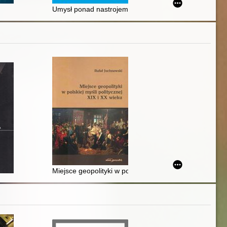
ikom terapii schematów oraz ACT
Umysł ponad nastrojem : podręcznik terapeuty
rowi Konstantemu Adamowi Wojtaszczykowi z okazji 45-lecia pracy akade
a
Miejsce geopolityki w polskiej myśli politycznej XIX i X