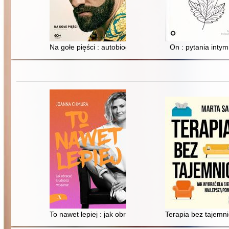
Na gołe pięści : autobiografia
On : pytania inty
To nawet lepiej : jak obracać trudności w szanse
Terapia bez tajemni