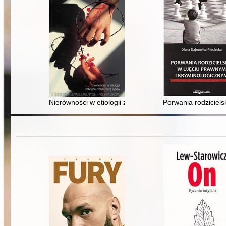
Nierówności w etiologii zabójstw matek przez synów :
Porwania rodziciels