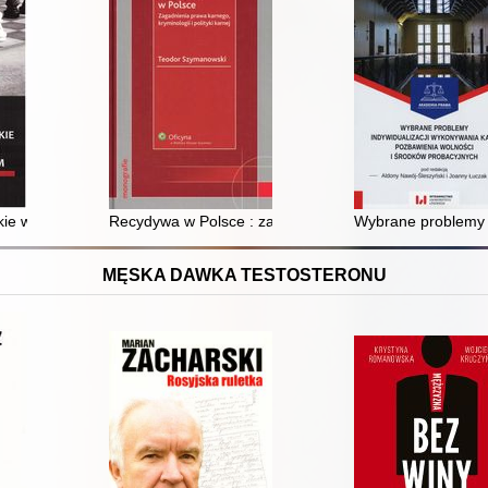
 studium indywidualnych przypadków
kie w ujęciu prawnym i kryminologicznym
Recydywa w Polsce : zagadnienia prawa karnego, krymino
Wybrane problemy i
MĘSKA DAWKA TESTOSTERONU